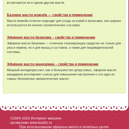
встречаются ни в одном другом масле.
Базовое масло жожоба — свойства и применение
Масло жожоба отлично подходит для ухода за кожей и волосами, оно широко
используется во многих косметических составах.
Эфирное масло базилика – свойства и применение
Эфирное масло базилика — отличное тонизирующее средство не только для
ума и нервов, но и для мышц и суставов, а также для пищеварительной
системы.
Эфирное масло мандарина – свойства и применение
Мощный антидепрессант, как и большинство цитрусовых, эфирное масло
мандарина возглавляет список для повышения настроения и это одно из
самых безопасных ароматических масел.
©2004-2020
Интернет-магазин
аромаламп www.basilic.ru
При использовании эфирных масел в лечебных целях