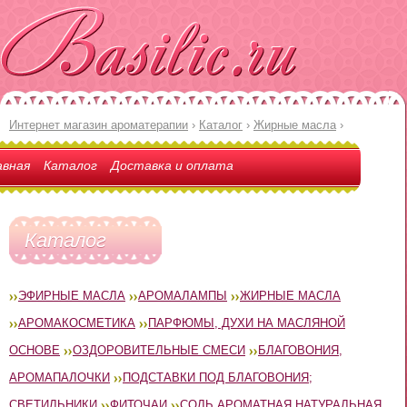
Интернет магазин ароматерапии
›
Каталог
›
Жирные масла
›
авная
Каталог
Доставка и оплата
Каталог
ЭФИРНЫЕ МАСЛА
АРОМАЛАМПЫ
ЖИРНЫЕ МАСЛА
АРОМАКОСМЕТИКА
ПАРФЮМЫ, ДУХИ НА МАСЛЯНОЙ
ОСНОВЕ
ОЗДОРОВИТЕЛЬНЫЕ СМЕСИ
БЛАГОВОНИЯ,
АРОМАПАЛОЧКИ
ПОДСТАВКИ ПОД БЛАГОВОНИЯ;
СВЕТИЛЬНИКИ
ФИТОЧАИ
СОЛЬ АРОМАТНАЯ НАТУРАЛЬНАЯ