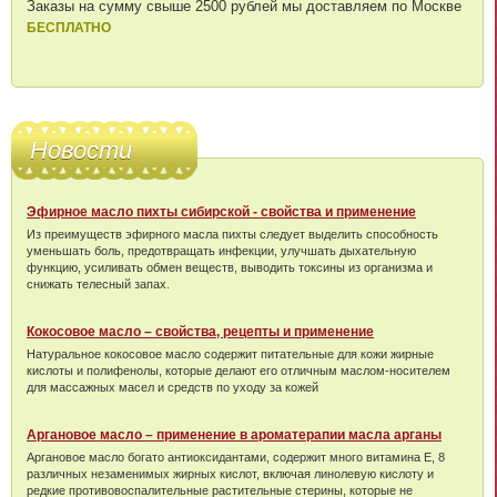
Заказы на сумму свыше 2500 рублей мы доставляем по Москве
БЕСПЛАТНО
Новости
Эфирное масло пихты сибирской - свойства и применение
Из преимуществ эфирного масла пихты следует выделить способность
уменьшать боль, предотвращать инфекции, улучшать дыхательную
функцию, усиливать обмен веществ, выводить токсины из организма и
снижать телесный запах.
Кокосовое масло – свойства, рецепты и применение
Натуральное кокосовое масло содержит питательные для кожи жирные
кислоты и полифенолы, которые делают его отличным маслом-носителем
для массажных масел и средств по уходу за кожей
Аргановое масло – применение в ароматерапии масла арганы
Аргановое масло богато антиоксидантами, содержит много витамина Е, 8
различных незаменимых жирных кислот, включая линолевую кислоту и
редкие противовоспалительные растительные стерины, которые не