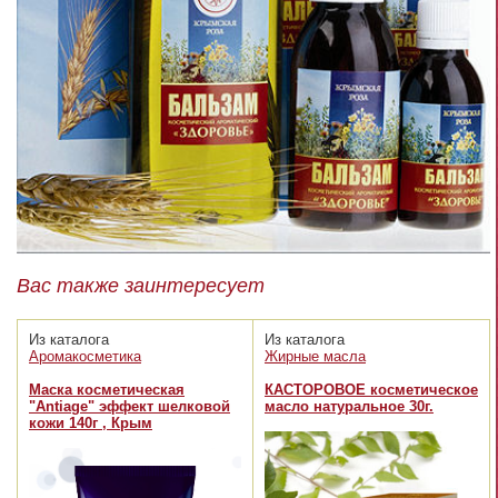
Вас также заинтересует
Из каталога
Из каталога
Аромакосметика
Жирные масла
Маска косметическая
КАСТОРОВОЕ косметическое
"Antiage" эффект шелковой
масло натуральное 30г.
кожи 140г , Крым