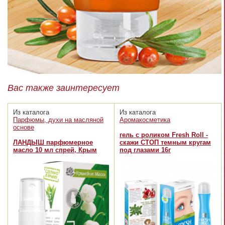
Вас также заинтересует
Из каталога
Из каталога
Парфюмы, духи на масляной
Аромакосметика
основе
гель с роликом Fresh Roll -
ЛАНДЫШ парфюмерное
скажи СТОП темным кругам
масло 10 мл спрей, Крым
под глазами 16г