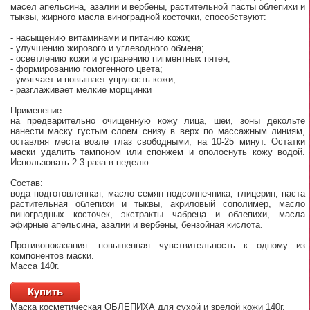
масел апельсина, азалии и вербены, растительной пасты облепихи и
тыквы, жирного масла виноградной косточки, способствуют:
- насыщению витаминами и питанию кожи;
- улучшению жирового и углеводного обмена;
- осветлению кожи и устранению пигментных пятен;
- формированию гомогенного цвета;
- умягчает и повышает упругость кожи;
- разглаживает мелкие морщинки
Применение:
на предварительно очищенную кожу лица, шеи, зоны декольте
нанести маску густым слоем снизу в верх по массажным линиям,
оставляя места возле глаз свободными, на 10-25 минут. Остатки
маски удалить тампоном или спонжем и ополоснуть кожу водой.
Использовать 2-3 раза в неделю.
Состав:
вода подготовленная, масло семян подсолнечника, глицерин, паста
растительная облепихи и тыквы, акриловый сополимер, масло
виноградных косточек, экстракты чабреца и облепихи, масла
эфирные апельсина, азалии и вербены, бензойная кислота.
Противопоказания: повышенная чувствительность к одному из
компонентов маски.
Масса 140г.
Купить
Маска косметическая ОБЛЕПИХА для сухой и зрелой кожи 140г.