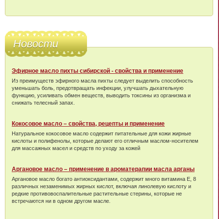
Новости
Эфирное масло пихты сибирской - свойства и применение
Из преимуществ эфирного масла пихты следует выделить способность
уменьшать боль, предотвращать инфекции, улучшать дыхательную
функцию, усиливать обмен веществ, выводить токсины из организма и
снижать телесный запах.
Кокосовое масло – свойства, рецепты и применение
Натуральное кокосовое масло содержит питательные для кожи жирные
кислоты и полифенолы, которые делают его отличным маслом-носителем
для массажных масел и средств по уходу за кожей
Аргановое масло – применение в ароматерапии масла арганы
Аргановое масло богато антиоксидантами, содержит много витамина Е, 8
различных незаменимых жирных кислот, включая линолевую кислоту и
редкие противовоспалительные растительные стерины, которые не
встречаются ни в одном другом масле.