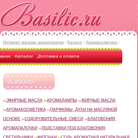
Интернет магазин ароматерапии
›
Каталог
›
Аромакосметика
›
авная
Каталог
Доставка и оплата
Каталог
ЭФИРНЫЕ МАСЛА
АРОМАЛАМПЫ
ЖИРНЫЕ МАСЛА
АРОМАКОСМЕТИКА
ПАРФЮМЫ, ДУХИ НА МАСЛЯНОЙ
ОСНОВЕ
ОЗДОРОВИТЕЛЬНЫЕ СМЕСИ
БЛАГОВОНИЯ,
АРОМАПАЛОЧКИ
ПОДСТАВКИ ПОД БЛАГОВОНИЯ;
СВЕТИЛЬНИКИ
ФИТОЧАИ
СОЛЬ АРОМАТНАЯ НАТУРАЛЬНАЯ