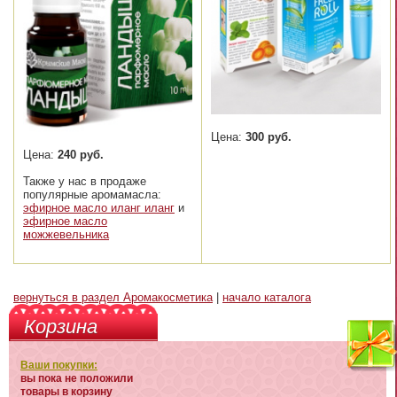
Цена:
300 руб.
Цена:
240 руб.
Также у нас в продаже
популярные аромамасла:
эфирное масло иланг иланг
и
эфирное масло
можжевельника
вернуться в раздел Аромакосметика
|
начало каталога
Корзина
Ваши покупки:
вы пока не положили
товары в корзину