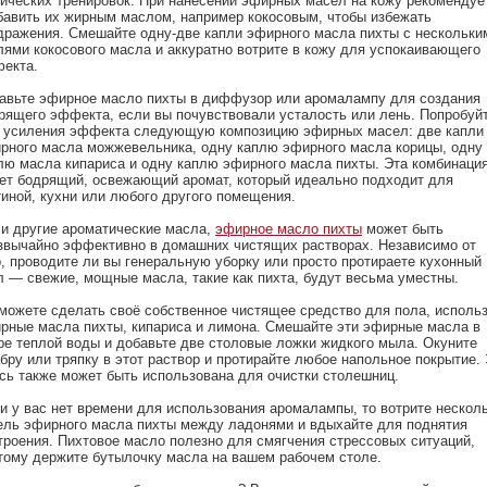
ических тренировок. При нанесении эфирных масел на кожу рекомендуе
бавить их жирным маслом, например кокосовым, чтобы избежать
дражения. Смешайте одну-две капли эфирного масла пихты с нескольки
лями кокосового масла и аккуратно вотрите в кожу для успокаивающего
екта.
авьте эфирное масло пихты в диффузор или аромалампу для создания
рящего эффекта, если вы почувствовали усталость или лень. Попробуй
 усиления эффекта следующую композицию эфирных масел: две капли
рного масла можжевельника, одну каплю эфирного масла корицы, одну
лю масла кипариса и одну каплю эфирного масла пихты. Эта комбинаци
ет бодрящий, освежающий аромат, который идеально подходит для
тиной, кухни или любого другого помещения.
 и другие ароматические масла,
эфирное масло пихты
может быть
звычайно эффективно в домашних чистящих растворах. Независимо от
о, проводите ли вы генеральную уборку или просто протираете кухонный
л — свежие, мощные масла, такие как пихта, будут весьма уместны.
можете сделать своё собственное чистящее средство для пола, исполь
рные масла пихты, кипариса и лимона. Смешайте эти эфирные масла в
ре теплой воды и добавьте две столовые ложки жидкого мыла. Окуните
бру или тряпку в этот раствор и протирайте любое напольное покрытие.
сь также может быть использована для очистки столешниц.
и у вас нет времени для использования аромалампы, то вотрите нескол
ель эфирного масла пихты между ладонями и вдыхайте для поднятия
троения. Пихтовое масло полезно для смягчения стрессовых ситуаций,
тому держите бутылочку масла на вашем рабочем столе.