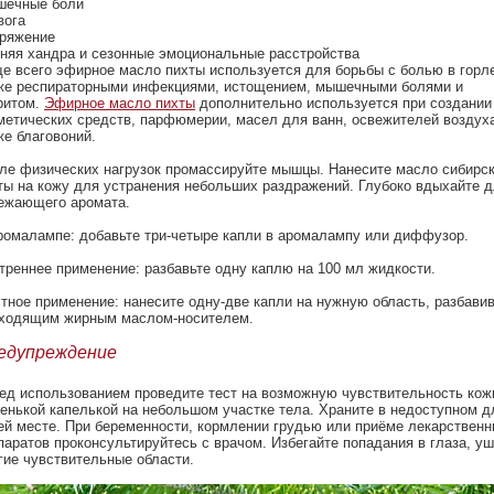
ечные боли
вога
ряжение
няя хандра и сезонные эмоциональные расстройства
е всего эфирное масло пихты используется для борьбы с болью в горле
же респираторными инфекциями, истощением, мышечными болями и
ритом.
Эфирное масло пихты
дополнительно используется при создании
метических средств, парфюмерии, масел для ванн, освежителей воздуха
же благовоний.
ле физических нагрузок
промассируйте
мышцы. Нанесите масло сибирс
ты на кожу для устранения небольших раздражений. Глубоко вдыхайте 
ежающего аромата.
ромалампе
: добавьте три-четыре капли в аромалампу или диффузор.
треннее применение
: разбавьте одну каплю на 100 мл жидкости.
тное применение
: нанесите одну-две капли на нужную область, разбави
ходящим жирным маслом-носителем.
едупреждение
ед использованием проведите тест на возможную чувствительность кож
енькой капелькой на небольшом участке тела. Храните в недоступном д
ей месте. При беременности, кормлении грудью или приёме лекарствен
паратов проконсультируйтесь с врачом. Избегайте попадания в глаза, уш
гие чувствительные области.