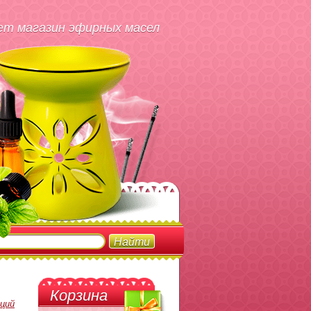
т магазин эфирных масел
Корзина
аций