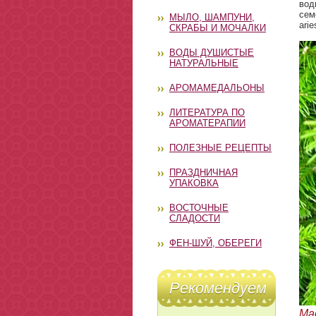
вод
сем
МЫЛО, ШАМПУНИ,
ari
СКРАБЫ И МОЧАЛКИ
ВОДЫ ДУШИСТЫЕ
НАТУРАЛЬНЫЕ
АРОМАМЕДАЛЬОНЫ
ЛИТЕРАТУРА ПО
АРОМАТЕРАПИИ
ПОЛЕЗНЫЕ РЕЦЕПТЫ
ПРАЗДНИЧНАЯ
УПАКОВКА
ВОСТОЧНЫЕ
СЛАДОСТИ
ФЕН-ШУЙ, ОБЕРЕГИ
Рекомендуем
Ма