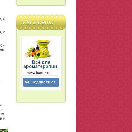
, а
Мы в сети
, а
кой
для
в
и
ля
ных
и и