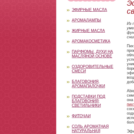
Э
с
ЭФИРНЫЕ МАСЛА
АРОМАЛАМПЫ
Из 
уме
ЖИРНЫЕ МАСЛА
фун
сни
АРОМАКОСМЕТИКА
Пих
про
ПАРФЮМЫ, ДУХИ НА
обл
МАСЛЯНОЙ ОСНОВЕ
усп
уни
ОЗДОРОВИТЕЛЬНЫЕ
бор
СМЕСИ
эфи
воз
БЛАГОВОНИЯ,
доб
АРОМАПАЛОЧКИ
Abi
сем
ПОДСТАВКИ ПОД
она
БЛАГОВОНИЯ;
пих
СВЕТИЛЬНИКИ
сос
озд
ФИТОЧАИ
исп
бол
СОЛЬ АРОМАТНАЯ
НАТУРАЛЬНАЯ
Эфи