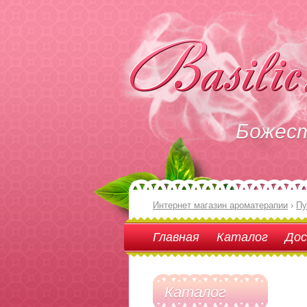
Божес
Интернет магазин ароматерапии
›
Пу
Главная
Каталог
Дос
Каталог