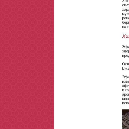
Хот
сил
хар
муж
рец
бер
на 
Хи
Эфи
здо
пре
Осн
B-к
Эфи
изв
эфи
и г
аро
спо
исп