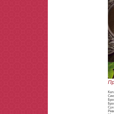
Пр
Кат
Син
Бро
Бро
Сух
Рев