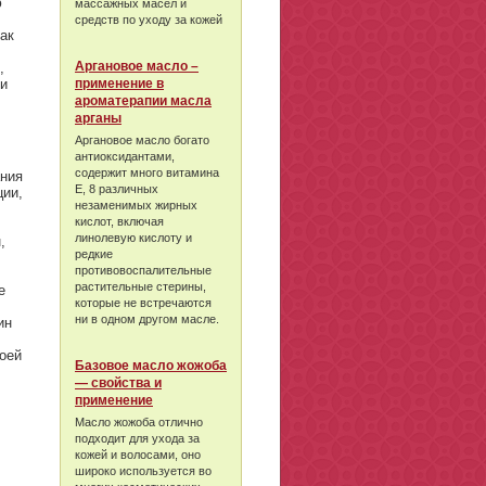
ю
массажных масел и
средств по уходу за кожей
ак
Аргановое масло –
,
ми
применение в
ароматерапии масла
арганы
Аргановое масло богато
антиоксидантами,
содержит много витамина
ания
Е, 8 различных
ции,
незаменимых жирных
кислот, включая
линолевую кислоту и
,
редкие
противовоспалительные
растительные стерины,
е
которые не встречаются
ни в одном другом масле.
ин
воей
Базовое масло жожоба
— свойства и
применение
Масло жожоба отлично
подходит для ухода за
кожей и волосами, оно
широко используется во