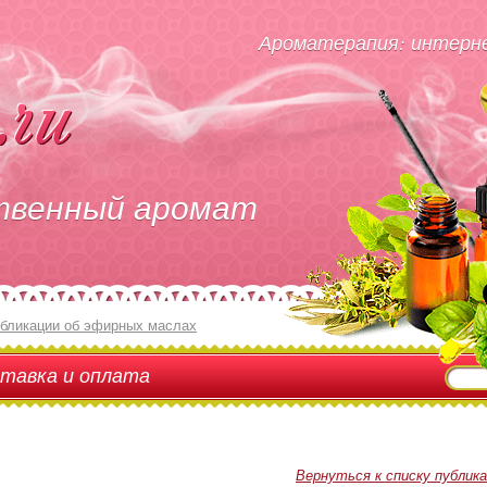
Ароматерапия: интерне
твенный аромат
бликации об эфирных маслах
тавка и оплата
Вернуться к списку публик