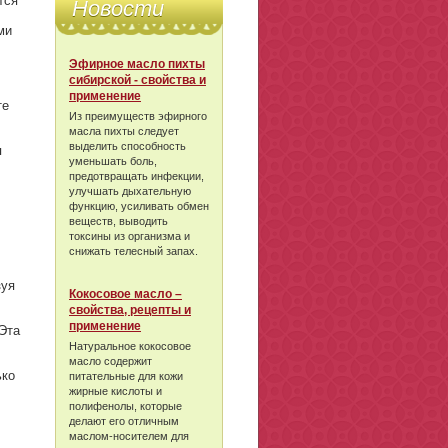
тся
Новости
ми
Эфирное масло пихты
сибирской - свойства и
применение
те
Из преимуществ эфирного
масла пихты следует
выделить способность
я
уменьшать боль,
предотвращать инфекции,
улучшать дыхательную
функцию, усиливать обмен
веществ, выводить
токсины из организма и
снижать телесный запах.
зуя
Кокосовое масло –
свойства, рецепты и
применение
 Эта
Натуральное кокосовое
масло содержит
ько
питательные для кожи
жирные кислоты и
полифенолы, которые
делают его отличным
маслом-носителем для