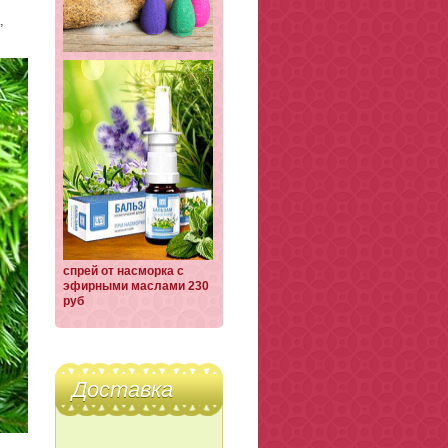
,
спрей от насморка с
эфирными маслами 230
руб
Доставка