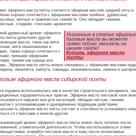
мат эфирного масла пихты считается эфирным маслом средней ноты и
бенно хорошо сочетается с эфирными маслами хвойных, древесных,
русовых, мятных и травянистых семейств. Оно обладает свежим,
весным, сладким, «лесным» ароматом.
жий древесный аромат эфирного
Указанные в статье эфирные
ла пихты дополняет другие
базовые масла вы можете
ежающие масла, такие как мята
прямо сейчас заказать на
ечная, мята обыкновенная и
нашем сайте!
арис, также хорошо сочетается с
Купить эфирное масло
лыми, пряными эфирными
пихты
лами, такими как корица или
ирь. Эфирное масло пихты можно смешивать с эфирными маслами кедр
марина, эвкалипта, каяпута, лаванды, можжевельника, лимона и шалфея
пользе эфирного масла сибирской пихты
та издавна использовалась как в качестве строительного материала, так
диционных оздоровительных практик. Эфирное масло пихтовой хвои мож
ользоваться наружно или для ингаляций, обладая чистым, свежим
матом с успокаивающим и одновременно бодрящим действием.
кальность эфирное масло пихты состоит в способности успокаивать кож
оться со стрессами и многом другом.
окаивающий аромат эфирного масла пихты может быть полезен после
ряженной, утомительной деятельности. Чтобы воспользоваться этими
имуществами, втирайте пихтовое масло в кожу после интенсивных