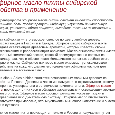
фирное масло пихты сибирской -
войства и применение
преимуществ эфирного масла пихты следует выделить способность
ньшать боль, предотвращать инфекции, улучшать дыхательную
кцию, усиливать обмен веществ, выводить токсины из организма и
жать телесный запах.
та сибирская — это высокое, светлое по цвету хвойное дерево,
израстающее в России и в Канаде. Эфирное масло сибирской пихты
адает освежающим древесным ароматом, который известен своим
окаивающим и расслабляющим ароматом. Масло сибирской пихты имеет
кальный химический состав, который преимущественно состоит из
нилацетата, что и обеспечивает большинство полезных свойств этого
рного масла. Сибирское пихтовое масло оказывает успокаивающее
действие на кожу, что делает его идеальным эфирным маслом для
авления в массажные смеси.
es alba и Abies sibirica являются вечнозеленым хвойным деревом из
ейства Pinacae. Древесина часто используется в строительстве, потому
 прочна, универсальна и эстетически привлекательна.
Эфирное масло
ты
производится из хвои и обладает характерным и освежающим аромат
нового леса. Эфирное масло хорошо прочищает носовые пазухи и
оравливает всю дыхательную систему. Эфирное масло пихты также
ользуется при массаже, чтобы успокоить мышечное напряжение и облегч
и в суставах.
рное масло пихты производится только в России и получается путем