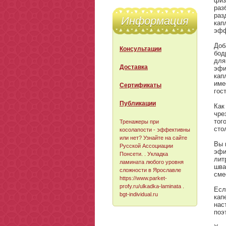
физ
раз
раз
Информация
кап
эфф
Доб
Консультации
бод
для
Доставка
эфи
кап
име
Сертификаты
гос
Публикации
Как
чре
тог
Тренажеры при
сто
косолапости - эффективны
или нет? Узнайте на
сайте
Вы 
Русской Ассоциации
эфи
Понсети. . Укладка
лит
ламината любого уровня
шва
сложности в Ярославле
сме
https://www.parket-
profy.ru/ulkadka-laminata
.
Есл
bgt-individual.ru
кап
нас
поэ