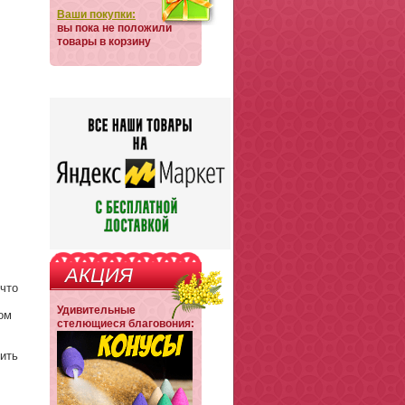
Ваши покупки:
вы пока не положили
товары в корзину
АКЦИЯ
 что
Удивительные
ом
стелющиеся благовония:
ить