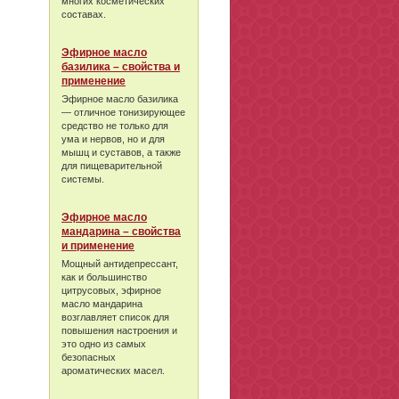
многих косметических
составах.
Эфирное масло
базилика – свойства и
применение
Эфирное масло базилика
— отличное тонизирующее
средство не только для
ума и нервов, но и для
мышц и суставов, а также
для пищеварительной
системы.
Эфирное масло
мандарина – свойства
и применение
Мощный антидепрессант,
как и большинство
цитрусовых, эфирное
масло мандарина
возглавляет список для
повышения настроения и
это одно из самых
безопасных
ароматических масел.