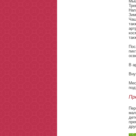
Мыш
Тре
Нап
Зим
Чащ
так
арт
кос
так
Пос
пих
осв
В а
Вну
Мес
под
Пр
Пер
мал
дет
пре
дру