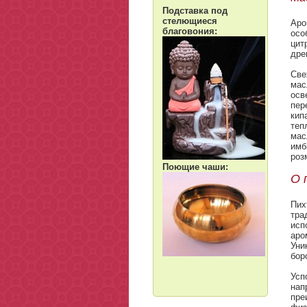
Подставка под
стелющиеся
Аро
благовония:
осо
цит
дре
Све
мас
осв
пер
кип
теп
мас
имб
роз
Поющие чаши:
О 
Пих
тра
исп
аро
Уни
бор
Усп
нап
пре