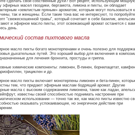
ите сделать свои собственные духи? Вот рецепт, использующий мощну
у эфирных масел гвоздики, бергамота, лимона и пихты, он обладает
актерным «землистым пряным» ароматом, которым могут пользоваться к
чины, так и женщины. Если такие тона вас не интересуют, то попробуйте
епт "свежескошенной травы", который сочетает в себе базилик, апельсин
гамот и эфирное масло пихты, этот освежающий аромат останется с ва
весь день.
мический состав пихтового масла
рное масло пихты богато монотерпенами и очень полезно для поддерж
ровья дыхательных путей. Это хороший выбор для включения в компози
дназначенные для лечения бронхита, простуды и гриппа.
овные химические компоненты: лимонен, B-пинен, борнилацетат, камфен
ариофиллен, трициклен и др.
рное масло пихты включает монотерпены лимонен и бета-пинен, которы
естны тем, что придают эфирным маслам бодрящий аромат. Другие
рные масла с высоким содержанием лимонена, такие как ладан, апельс
рейпфрут, известны своей способностью поднимать настроение при
матическом использовании — точно так же, как масло пихты известно с
собностью оказывать успокаивающее, но энергичное действие при
арении.