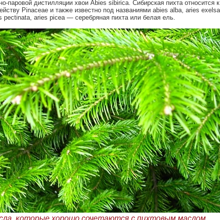
но-паровой дистилляции хвои Abies sibirica. Сибирская пихта относится к
ейству Pinaceae и также известно под названиями abies alba, aries exelsa
es pectinata, aries picea — серебряная пихта или белая ель.
сла, которые хорошо сочетаются с пихтовым маслом