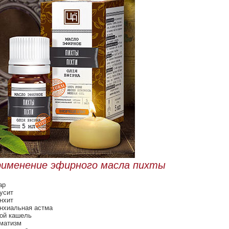
именение эфирного масла пихты
ар
усит
нхит
нхиальная астма
ой кашель
матизм