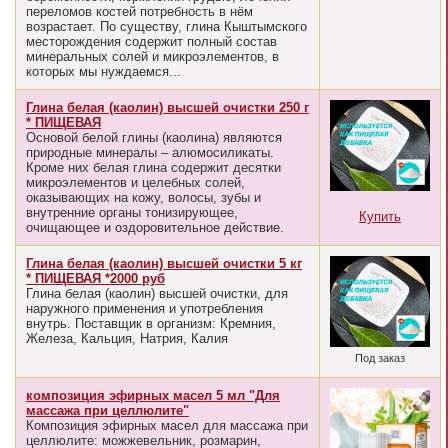
переломов костей потребность в нём
возрастает. По существу, глина Кыштымского
месторождения содержит полный состав
минеральных солей и микроэлементов, в
которых мы нуждаемся...
Глина белая (каолин) высшей очистки 250 г
* ПИЩЕВАЯ
Основой белой глины (каолина) являются
природные минералы – алюмосиликаты.
Кроме них белая глина содержит десятки
микроэлементов и целебных солей,
оказывающих на кожу, волосы, зубы и
внутренние органы тонизирующее,
Купить
очищающее и оздоровительное действие.
Глина белая (каолин) высшей очистки 5 кг
* ПИЩЕВАЯ *2000 руб
Глина белая (каолин) высшей очистки, для
наружного применения и употребления
внутрь. Поставщик в организм: Кремния,
Железа, Кальция, Натрия, Калия
Под заказ
композиция эфирных масел 5 мл "Для
массажа при целлюлите"
Композиция эфирных масел для массажа при
целлюлите: можжевельник, розмарин,