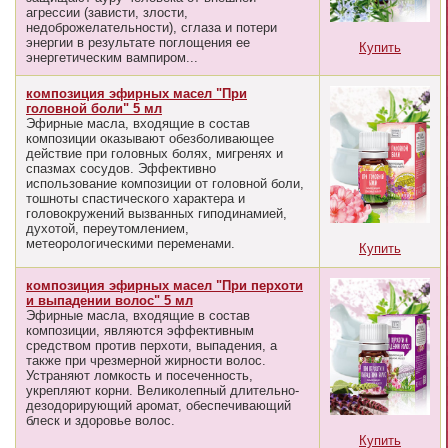
агрессии (зависти, злости,
недоброжелательности), сглаза и потери
энергии в результате поглощения ее
Купить
энергетическим вампиром...
композиция эфирных масел "При
головной боли" 5 мл
Эфирные масла, входящие в состав
композиции оказывают обезболивающее
действие при головных болях, мигренях и
спазмах сосудов. Эффективно
использование композиции от головной боли,
тошноты спастического характера и
головокружений вызванных гиподинамией,
духотой, переутомлением,
метеорологическими переменами.
Купить
композиция эфирных масел "При перхоти
и выпадении волос" 5 мл
Эфирные масла, входящие в состав
композиции, являются эффективным
средством против перхоти, выпадения, а
также при чрезмерной жирности волос.
Устраняют ломкость и посеченность,
укрепляют корни. Великолепный длительно-
дезодорирующий аромат, обеспечивающий
блеск и здоровье волос.
Купить