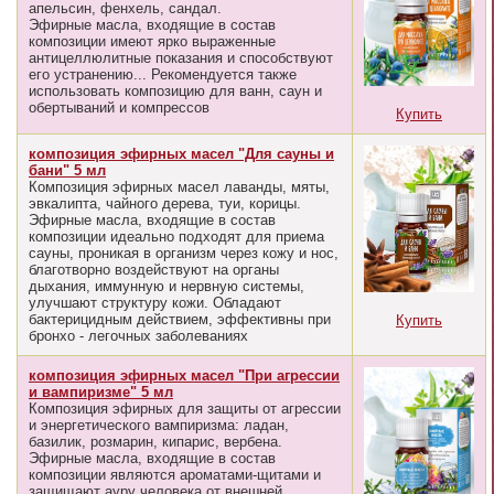
апельсин, фенхель, сандал.
Эфирные масла, входящие в состав
композиции имеют ярко выраженные
антицеллюлитные показания и способствуют
его устранению... Рекомендуется также
использовать композицию для ванн, саун и
обертываний и компрессов
Купить
композиция эфирных масел "Для сауны и
бани" 5 мл
Композиция эфирных масел лаванды, мяты,
эвкалипта, чайного дерева, туи, корицы.
Эфирные масла, входящие в состав
композиции идеально подходят для приема
сауны, проникая в организм через кожу и нос,
благотворно воздействуют на органы
дыхания, иммунную и нервную системы,
улучшают структуру кожи. Обладают
бактерицидным действием, эффективны при
Купить
бронхо - легочных заболеваниях
композиция эфирных масел "При агрессии
и вампиризме" 5 мл
Композиция эфирных для защиты от агрессии
и энергетического вампиризма: ладан,
базилик, розмарин, кипарис, вербена.
Эфирные масла, входящие в состав
композиции являются ароматами-щитами и
защищают ауру человека от внешней