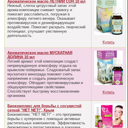
Ароматическое масло ЛЕТНИЙ СОН 10 мл
Нежный, слегка цитрусовый запах этой
арома-композиции снимает тревогу и
помогает расслабиться, погружая в
атмосферу летнего вечера. Оказывает
противовирусное и дезинфицирующее
воздействие. Помогает раскрыть творческий
потенциал, улучшает умственную
деятельность.
Купить
Ароматическое масло МУСКАТНАЯ
ДОЛИНА 10 мл
Летний аромат этой композиции создаст
непринужденную атмосферу отдыха на
крымском побережье. Сладковатый запах
мускатного винограда поможет снять
напряжение и создать романтическую
атмосферу. Обладает противовирусными и
общеукрепляющими свойствами.
Способствует быстрому восстановлению
Купить
организма
Биокомплекс для борьбы с сосудистой
сеткой "НЕТ NET!", Крым
Биокомплекс "НЕТ NET!" – это программа
борьбы с куперозом с помощью активных
растительных компонентов. Эффективность
биокомплекса протестирована и доказана...