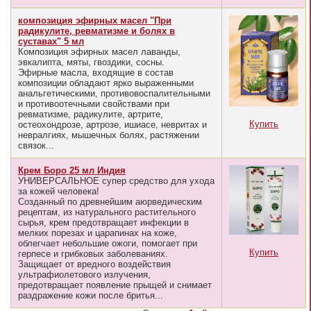
композиция эфирных масел "При
радикулите, ревматизме и болях в
суставах" 5 мл
Композиция эфирных масел лаванды,
эвкалипта, мяты, гвоздики, сосны.
Эфирные масла, входящие в состав
композиции обладают ярко выраженными
анальгетическими, противовоспалительными
и противоотечными свойствами при
ревматизме, радикулите, артрите,
Купить
остеохондрозе, артрозе, ишиасе, невритах и
невралгиях, мышечных болях, растяжении
связок...
Крем Бoрo 25 мл Индия
УНИВЕРСАЛЬНОЕ супер средство для ухода
за кожей человека!
Созданный по древнейшим аюрведическим
рецептам, из натурального растительного
сырья, крем предотвращает инфекции в
мелких порезах и царапинах на коже,
облегчает небольшие ожоги, помогает при
Купить
герпесе и грибковых заболеваниях.
Защищает от вредного воздействия
ультрафиолетового излучения,
предотвращает появление прыщей и снимает
раздражение кожи после бритья...