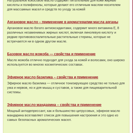
Натуральное кокосовое масло содержит питательные для кожи жирные
кислоты и полифенолы, которые делают его отличным маслом-носителем
для массажных масел и средств по уходу за кожей
Аргановое масло – применение в ароматерапии масла арганы
Аргановое масло богато антиоксидантами, содержит много витамина Е, 8
различных незаменимых жирных кислот, включая линолевую кислоту и
редкие противовоспалительные растительные стерины, которые не
встречаются ни в одном другом масле.
Базовое масло жожоба — свойства и применение
Масло жожоба отлично подходит для ухода за кожей и волосами, оно широко
используется во многих косметических составах.
Эфирное масло базилика – свойства и применение
Эфирное масло базилика — отличное тонизирующее средство не только для
ума и нервов, но и для мышц и суставов, а также для пищеварительной
системы.
Эфирное масло мандарина – свойства и применение
Мощный антидепрессант, как и большинство цитрусовых, эфирное масло
мандарина возглавляет список для повышения настроения и это одно из
самых безопасных ароматических масел.