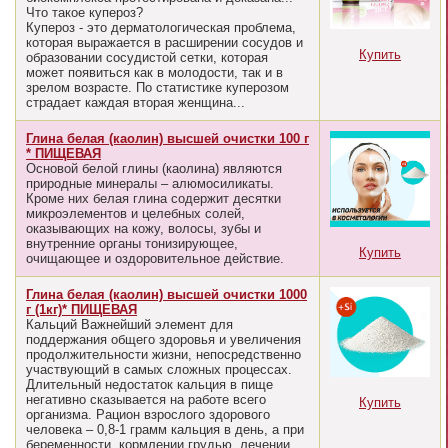
Что такое купероз?
Купероз - это дерматологическая проблема,
которая выражается в расширении сосудов и
Купить
образовании сосудистой сетки, которая
может появиться как в молодости, так и в
зрелом возрасте. По статистике куперозом
страдает каждая вторая женщина...
Глина белая (каолин) высшей очистки 100 г
* ПИЩЕВАЯ
Основой белой глины (каолина) являются
природные минералы – алюмосиликаты.
Кроме них белая глина содержит десятки
микроэлементов и целебных солей,
оказывающих на кожу, волосы, зубы и
внутренние органы тонизирующее,
Купить
очищающее и оздоровительное действие.
Глина белая (каолин) высшей очистки 1000
г (1кг)* ПИЩЕВАЯ
Кальций Важнейший элемент для
поддержания общего здоровья и увеличения
продолжительности жизни, непосредственно
участвующий в самых сложных процессах.
Длительный недостаток кальция в пище
негативно сказывается на работе всего
Купить
организма. Рацион взрослого здорового
человека – 0,8-1 грамм кальция в день, а при
беременности, кормлении грудью, лечении