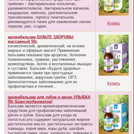
грибково – бактериальных кольпитах,
уреамикоплазмозе, бактериальном вагинозе,
кандидозах, микозах, урогенитальном
трихомониазе, герпесе генитальном,
рекомендуется также для заживления легких
Купить
порезов, ран, ссадин.
аромабальзам БУДЬТЕ ЗДОРОВЫ
массажный 50г.
косметический, ароматический, на основе
жирных и эфирных масел! Применение
бальзама показано при артритах, болезнях
позвоночника, травмах, растяжениях,
кровоподтёках, болях и воспаленных мышцах
и суставах. Бальзам «Будьте здоровы»
применяется также при простудных
заболеваниях, вирусном гриппе, ОРЗ,
бронхолегочных заболеваниях для их
Купить
профилактики и лечения...
аромабальзам для зубов и десен УЛЫБКА
50г (ЦарствоАроматов)
Бальзам является ароматерапевтическим
средством для профилактики заболеваний
дёсен и зубов. Бальзам для ухода за
полостью рта содержит натуральное жирное
растительное масло, растительные экстракты
лаванды, корня аира, коры дуба, шалфея,
тысячелистника, розы, календулы, ромашки и