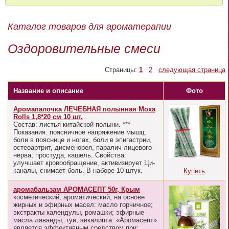
Каталог товаров для ароматерапии
Оздоровительные смеси
Страницы:
1
2
следующая страница
Название и описание
Фото
Aромапалочка ЛЕЧЕБНАЯ полынная Moxa
Rolls 1,8*20 см 10 шт.
Состав: листья китайской полыни. ***
Показания: поясничное напряжение мышц,
боли в пояснице и ногах, боли в эпигастрии,
остеоартрит, дисменорея, паралич лицевого
нерва, простуда, кашель. Свойства:
улучшает кровообращение, активизирует Ци-
каналы, снимает боль. В наборе 10 штук.
Купить
аромабальзам АРОМАСЕПТ 50г, Крым
косметический, ароматический, на основе
жирных и эфирных масел: масло горчичное;
экстракты календулы, ромашки; эфирные
масла лаванды, туи, эвкалипта. «Аромасепт»
является эффективным средством при: