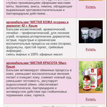
глубоко проникающими эфирными маслами
мяты, базилика, аниса, лимона, обладающие
Купить
выраженным противовоспалительным и
бактерицидным действием...
аромабальзам ЧИСТАЯ КОЖА псориаз и
дерматит 42 г, Крым
Бальзам косметический, ароматический,
лечебно – профилактический, для лечения
угрей, псориаза,аллергических дерматитов,
острые, подострые и хронические
воспалительные процессы на коже (псориаз,
фурункулы, простой герпес, грибковые
Купить
инфекции) ..
смесь жирных и 100% эфирных масел
аромабальзам ЧИСТАЯ КРАСОТА 50мл,
Крым
Бальзам активизирует обменные процессы в
коже, уменьшает воспалительные явления,
питает и очищает кожу, снимает кожный зуд,
уменьшает потливость, регулирует
водносолевой обмен, обеспечивает
антисептическое, бактерицидное и
антивирусное действие при гнойничковых
поражениях кожи, герпесе.
Купить