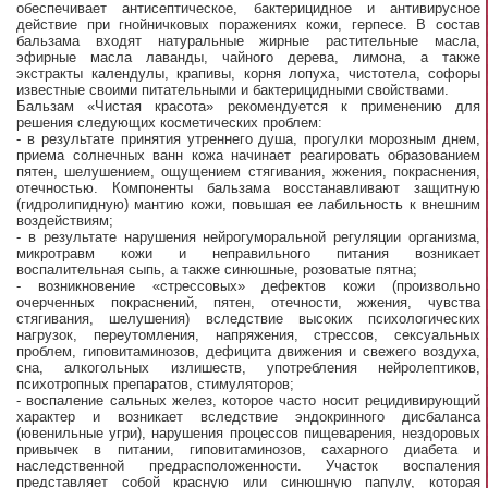
обеспечивает антисептическое, бактерицидное и антивирусное
действие при гнойничковых поражениях кожи, герпесе. В состав
бальзама входят натуральные жирные растительные масла,
эфирные масла лаванды, чайного дерева, лимона, а также
экстракты календулы, крапивы, корня лопуха, чистотела, софоры
известные своими питательными и бактерицидными свойствами.
Бальзам «Чистая красота» рекомендуется к применению для
решения следующих косметических проблем:
- в результате принятия утреннего душа, прогулки морозным днем,
приема солнечных ванн кожа начинает реагировать образованием
пятен, шелушением, ощущением стягивания, жжения, покраснения,
отечностью. Компоненты бальзама восстанавливают защитную
(гидролипидную) мантию кожи, повышая ее лабильность к внешним
воздействиям;
- в результате нарушения нейрогуморальной регуляции организма,
микротравм кожи и неправильного питания возникает
воспалительная сыпь, а также синюшные, розоватые пятна;
- возникновение «стрессовых» дефектов кожи (произвольно
очерченных покраснений, пятен, отечности, жжения, чувства
стягивания, шелушения) вследствие высоких психологических
нагрузок, переутомления, напряжения, стрессов, сексуальных
проблем, гиповитаминозов, дефицита движения и свежего воздуха,
сна, алкогольных излишеств, употребления нейролептиков,
психотропных препаратов, стимуляторов;
- воспаление сальных желез, которое часто носит рецидивирующий
характер и возникает вследствие эндокринного дисбаланса
(ювенильные угри), нарушения процессов пищеварения, нездоровых
привычек в питании, гиповитаминозов, сахарного диабета и
наследственной предрасположенности. Участок воспаления
представляет собой красную или синюшную папулу, которая