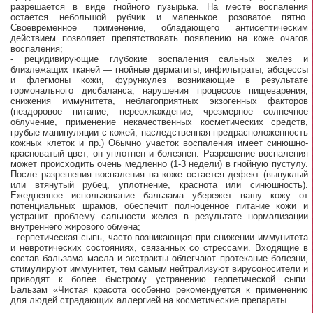
разрешается в виде гнойного пузырька. На месте воспаления
остается небольшой рубчик и маленькое розоватое пятно.
Своевременное применение, обладающего антисептическим
действием позволяет препятствовать появлению на коже очагов
воспаления;
- рецидивирующие глубокие воспаления сальных желез и
близлежащих тканей — гнойные дерматиты, инфильтраты, абсцессы
и флегмоны кожи, фурункулез возникающие в результате
гормонального дисбаланса, нарушения процессов пищеварения,
снижения иммунитета, неблагоприятных экзогенных факторов
(нездоровое питание, переохлаждение, чрезмерное солнечное
облучение, применение некачественных косметических средств,
грубые манипуляции с кожей, наследственная предрасположенность
кожных клеток и пр.) Обычно участок воспаления имеет синюшно-
красноватый цвет, он уплотнен и болезнен. Разрешение воспаления
может происходить очень медленно (1-3 недели) в гнойную пустулу.
После разрешения воспаления на коже остается дефект (выпуклый
или втянутый рубец, уплотнение, краснота или синюшность).
Ежедневное использование бальзама убережет вашу кожу от
потенциальных шрамов, обеспечит полноценное питание кожи и
устранит проблему сальности желез в результате нормализации
внутреннего жирового обмена;
- герпетическая сыпь, часто возникающая при снижении иммунитета
и невротических состояниях, связанных со стрессами. Входящие в
состав бальзама масла и экстракты облегчают протекание болезни,
стимулируют иммунитет, тем самым нейтрализуют вирусоносители и
приводят к более быстрому устранению герпетической сыпи.
Бальзам «Чистая красота особенно рекомендуется к применению
для людей страдающих аллергией на косметические препараты.