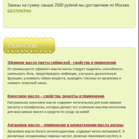
Заказы на сумму свыше 2500 рублей мы доставляем по Москве
БЕСПЛАТНО
Новости
Эфирное масло пихты сибирской - свойства и применение
Из преимуществ эфирного масла пихты следует выделить способность
уменьшать боль, предотвращать инфекции, улучшать дыхательную
функцию, усиливать обмен веществ, выводить токсины из организма и
снижать телесный запах.
Кокосовое масло – свойства, рецепты и применение
Натуральное кокосовое масло содержит питательные для кожи жирные
кислоты и полифенолы, которые делают его отличным маслом-носителем
для массажных масел и средств по уходу за кожей
Аргановое масло – применение в ароматерапии масла арганы
Аргановое масло богато антиоксидантами, содержит много витамина Е, 8
различных незаменимых жирных кислот, включая линолевую кислоту и