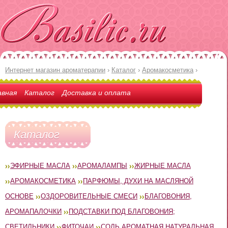
Интернет магазин ароматерапии
›
Каталог
›
Аромакосметика
›
авная
Каталог
Доставка и оплата
Каталог
ЭФИРНЫЕ МАСЛА
АРОМАЛАМПЫ
ЖИРНЫЕ МАСЛА
АРОМАКОСМЕТИКА
ПАРФЮМЫ, ДУХИ НА МАСЛЯНОЙ
ОСНОВЕ
ОЗДОРОВИТЕЛЬНЫЕ СМЕСИ
БЛАГОВОНИЯ,
АРОМАПАЛОЧКИ
ПОДСТАВКИ ПОД БЛАГОВОНИЯ;
СВЕТИЛЬНИКИ
ФИТОЧАИ
СОЛЬ АРОМАТНАЯ НАТУРАЛЬНАЯ