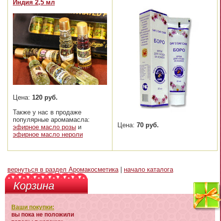
Индия 2,5 мл
Цена:
120 руб.
Также у нас в продаже
популярные аромамасла:
Цена:
70 руб.
эфирное масло розы
и
эфирное масло нероли
вернуться в раздел Аромакосметика
|
начало каталога
Корзина
Ваши покупки:
вы пока не положили