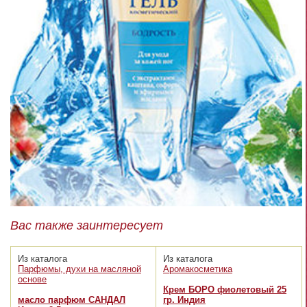
Вас также заинтересует
Из каталога
Из каталога
Парфюмы, духи на масляной
Аромакосметика
основе
Крем БОРО фиолетовый 25
масло парфюм САНДАЛ
гр. Индия