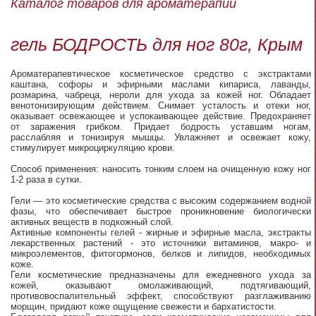
Каталог товаров для ароматерапии
гель БОДРОСТЬ для ног 80г, Крым
Ароматерапевтическое косметическое средство с экстрактами
каштана, софоры и эфирными маслами кипариса, лаванды,
розмарина, чабреца, нероли для ухода за кожей ног. Обладает
венотонизирующим действием. Снимает усталость и отеки ног,
оказывает освежающее и успокаивающее действие. Предохраняет
от заражения грибком. Придает бодрость уставшим ногам,
расслабляя и тонизируя мышцы. Увлажняет и освежает кожу,
стимулирует микроциркуляцию крови.
Способ применения: наносить тонким слоем на очищенную кожу ног
1-2 раза в сутки.
Гели — это косметические средства с высоким содержанием водной
фазы, что обеспечивает быстрое проникновение биологически
активных веществ в подкожный слой.
Активные компоненты гелей - жирные и эфирные масла, экстракты
лекарственных растений - это источники витаминов, макро- и
микроэлементов, фитогормонов, белков и липидов, необходимых
коже.
Гели косметические предназначены для ежедневного ухода за
кожей, оказывают омолаживающий, подтягивающий,
противовоспалительный эффект, способствуют разглаживанию
морщин, придают коже ощущение свежести и бархатистости.