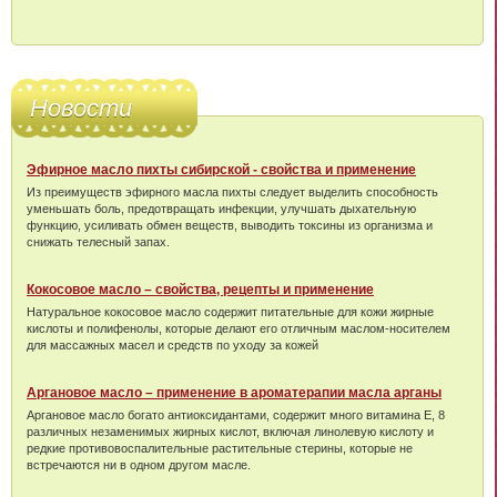
Новости
Эфирное масло пихты сибирской - свойства и применение
Из преимуществ эфирного масла пихты следует выделить способность
уменьшать боль, предотвращать инфекции, улучшать дыхательную
функцию, усиливать обмен веществ, выводить токсины из организма и
снижать телесный запах.
Кокосовое масло – свойства, рецепты и применение
Натуральное кокосовое масло содержит питательные для кожи жирные
кислоты и полифенолы, которые делают его отличным маслом-носителем
для массажных масел и средств по уходу за кожей
Аргановое масло – применение в ароматерапии масла арганы
Аргановое масло богато антиоксидантами, содержит много витамина Е, 8
различных незаменимых жирных кислот, включая линолевую кислоту и
редкие противовоспалительные растительные стерины, которые не
встречаются ни в одном другом масле.