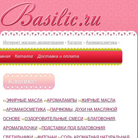
Интернет магазин ароматерапии
›
Каталог
›
Аромакосметика
›
авная
Каталог
Доставка и оплата
Каталог
ЭФИРНЫЕ МАСЛА
АРОМАЛАМПЫ
ЖИРНЫЕ МАСЛА
АРОМАКОСМЕТИКА
ПАРФЮМЫ, ДУХИ НА МАСЛЯНОЙ
ОСНОВЕ
ОЗДОРОВИТЕЛЬНЫЕ СМЕСИ
БЛАГОВОНИЯ,
АРОМАПАЛОЧКИ
ПОДСТАВКИ ПОД БЛАГОВОНИЯ;
СВЕТИЛЬНИКИ
ФИТОЧАИ
СОЛЬ АРОМАТНАЯ НАТУРАЛЬНАЯ