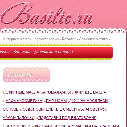
Интернет магазин ароматерапии
›
Каталог
›
Аромакосметика
›
авная
Каталог
Доставка и оплата
Каталог
ЭФИРНЫЕ МАСЛА
АРОМАЛАМПЫ
ЖИРНЫЕ МАСЛА
АРОМАКОСМЕТИКА
ПАРФЮМЫ, ДУХИ НА МАСЛЯНОЙ
ОСНОВЕ
ОЗДОРОВИТЕЛЬНЫЕ СМЕСИ
БЛАГОВОНИЯ,
АРОМАПАЛОЧКИ
ПОДСТАВКИ ПОД БЛАГОВОНИЯ;
СВЕТИЛЬНИКИ
ФИТОЧАИ
СОЛЬ АРОМАТНАЯ НАТУРАЛЬНАЯ