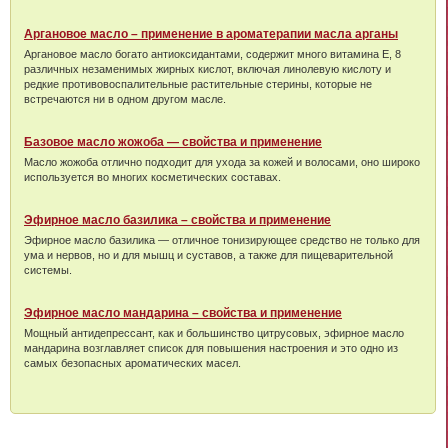
Аргановое масло – применение в ароматерапии масла арганы
Аргановое масло богато антиоксидантами, содержит много витамина Е, 8
различных незаменимых жирных кислот, включая линолевую кислоту и
редкие противовоспалительные растительные стерины, которые не
встречаются ни в одном другом масле.
Базовое масло жожоба — свойства и применение
Масло жожоба отлично подходит для ухода за кожей и волосами, оно широко
используется во многих косметических составах.
Эфирное масло базилика – свойства и применение
Эфирное масло базилика — отличное тонизирующее средство не только для
ума и нервов, но и для мышц и суставов, а также для пищеварительной
системы.
Эфирное масло мандарина – свойства и применение
Мощный антидепрессант, как и большинство цитрусовых, эфирное масло
мандарина возглавляет список для повышения настроения и это одно из
самых безопасных ароматических масел.