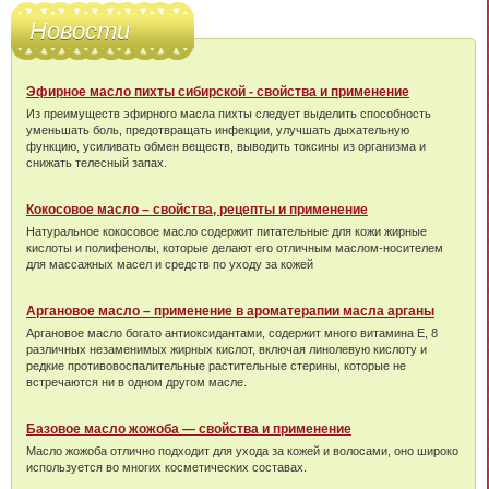
Новости
Эфирное масло пихты сибирской - свойства и применение
Из преимуществ эфирного масла пихты следует выделить способность
уменьшать боль, предотвращать инфекции, улучшать дыхательную
функцию, усиливать обмен веществ, выводить токсины из организма и
снижать телесный запах.
Кокосовое масло – свойства, рецепты и применение
Натуральное кокосовое масло содержит питательные для кожи жирные
кислоты и полифенолы, которые делают его отличным маслом-носителем
для массажных масел и средств по уходу за кожей
Аргановое масло – применение в ароматерапии масла арганы
Аргановое масло богато антиоксидантами, содержит много витамина Е, 8
различных незаменимых жирных кислот, включая линолевую кислоту и
редкие противовоспалительные растительные стерины, которые не
встречаются ни в одном другом масле.
Базовое масло жожоба — свойства и применение
Масло жожоба отлично подходит для ухода за кожей и волосами, оно широко
используется во многих косметических составах.