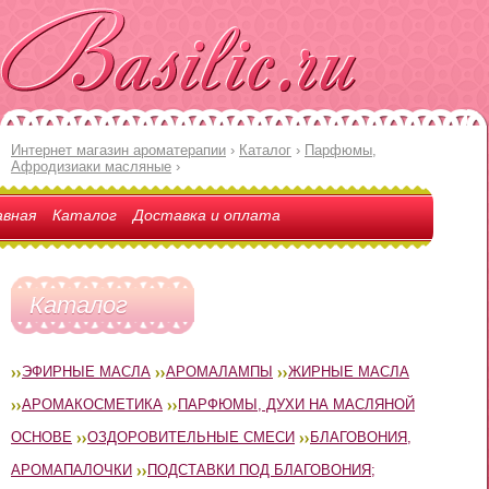
Интернет магазин ароматерапии
›
Каталог
›
Парфюмы,
Афродизиаки масляные
›
авная
Каталог
Доставка и оплата
Каталог
ЭФИРНЫЕ МАСЛА
АРОМАЛАМПЫ
ЖИРНЫЕ МАСЛА
АРОМАКОСМЕТИКА
ПАРФЮМЫ, ДУХИ НА МАСЛЯНОЙ
ОСНОВЕ
ОЗДОРОВИТЕЛЬНЫЕ СМЕСИ
БЛАГОВОНИЯ,
АРОМАПАЛОЧКИ
ПОДСТАВКИ ПОД БЛАГОВОНИЯ;