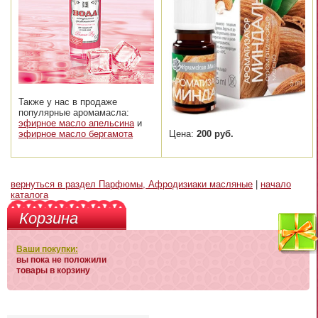
Также у нас в продаже
популярные аромамасла:
эфирное масло апельсина
и
Цена:
200 руб.
эфирное масло бергамота
вернуться в раздел Парфюмы, Афродизиаки масляные
|
начало
каталога
Корзина
Ваши покупки:
вы пока не положили
товары в корзину