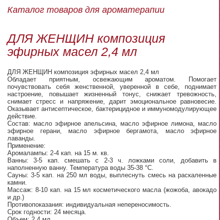
Каталог товаров для ароматерапии
ДЛЯ ЖЕНЩИН композиция
эфирных масел 2,4 мл
ДЛЯ ЖЕНЩИН композиция эфирных масел 2,4 мл
Обладает приятным, освежающим ароматом. Помогает
почувствовать себя женственной, уверенной в себе, поднимает
настроение, повышает жизненный тонус, снижает тревожность,
снимает стресс и напряжение, дарит эмоциональное равновесие.
Оказывает антисептическое, бактерицидное и иммуномодулирующее
действие.
Состав: масло эфирное апельсина, масло эфирное лимона, масло
эфирное герани, масло эфирное бергамота, масло эфирное
лаванды.
Применение:
Аромалампы: 2-4 кап. на 15 м. кв.
Ванны: 3-5 кап. смешать с 2-3 ч. ложками соли, добавить в
наполненную ванну. Температура воды 35-38 °С.
Сауны: 3-5 кап. на 250 мл воды, выплеснуть смесь на раскаленные
камни.
Массаж: 8-10 кап. на 15 мл косметического масла (жожоба, авокадо
и др.)
Противопоказания: индивидуальная непереносимость.
Срок годности: 24 месяца.
Объем: 2,4 мл