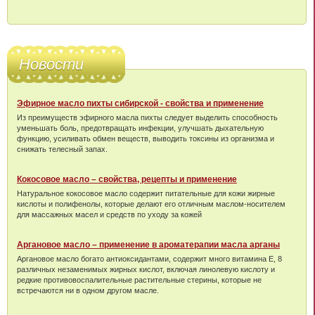
Новости
Эфирное масло пихты сибирской - свойства и применение
Из преимуществ эфирного масла пихты следует выделить способность
уменьшать боль, предотвращать инфекции, улучшать дыхательную
функцию, усиливать обмен веществ, выводить токсины из организма и
снижать телесный запах.
Кокосовое масло – свойства, рецепты и применение
Натуральное кокосовое масло содержит питательные для кожи жирные
кислоты и полифенолы, которые делают его отличным маслом-носителем
для массажных масел и средств по уходу за кожей
Аргановое масло – применение в ароматерапии масла арганы
Аргановое масло богато антиоксидантами, содержит много витамина Е, 8
различных незаменимых жирных кислот, включая линолевую кислоту и
редкие противовоспалительные растительные стерины, которые не
встречаются ни в одном другом масле.