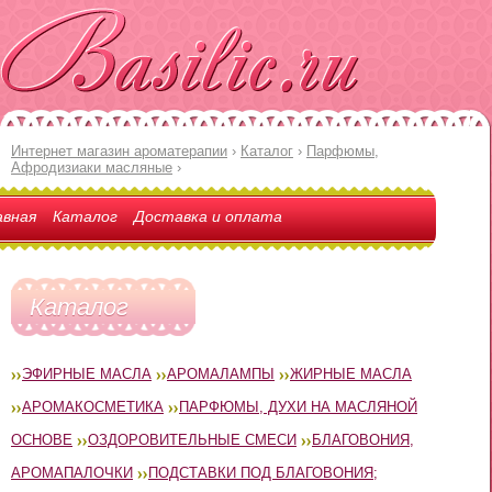
Интернет магазин ароматерапии
›
Каталог
›
Парфюмы,
Афродизиаки масляные
›
авная
Каталог
Доставка и оплата
Каталог
ЭФИРНЫЕ МАСЛА
АРОМАЛАМПЫ
ЖИРНЫЕ МАСЛА
АРОМАКОСМЕТИКА
ПАРФЮМЫ, ДУХИ НА МАСЛЯНОЙ
ОСНОВЕ
ОЗДОРОВИТЕЛЬНЫЕ СМЕСИ
БЛАГОВОНИЯ,
АРОМАПАЛОЧКИ
ПОДСТАВКИ ПОД БЛАГОВОНИЯ;