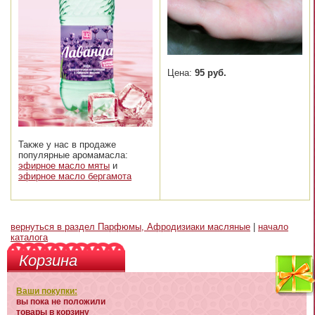
Цена:
95 руб.
Также у нас в продаже
популярные аромамасла:
эфирное масло мяты
и
эфирное масло бергамота
вернуться в раздел Парфюмы, Афродизиаки масляные
|
начало
каталога
Корзина
Ваши покупки:
вы пока не положили
товары в корзину