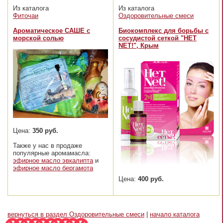
Из каталога
Из каталога
Фиточаи
Оздоровительные смеси
Ароматическое САШЕ с
Биокомплекс для борьбы с
морской солью
сосудистой сеткой "НЕТ
NET!", Крым
Цена:
350 руб.
Также у нас в продаже
популярные аромамасла:
эфирное масло эвкалипта
и
эфирное масло бергамота
Цена:
400 руб.
вернуться в раздел Оздоровительные смеси
|
начало каталога