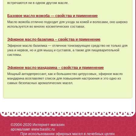
встречаются ни в одном другом масле.
Базовое масло жожоба — свойства и применение
Масло жожоба отлично подходит для ухода за кожей и волосами, оно широко
используется во многих косметических составах.
Эфирное масло базилика – свойства и применение
Эфирное масло базилика — отличное тонизирующее средство не только для
ума и нервов, но и для мышц и суставов, а также для пищеварительной
системы.
Эфирное масло мандарина – свойства и применение
Мощный антидепрессант, как и большинство цитрусовых, эфирное масло
мандарина возглавляет список для повышения настроения и это одно из
самых безопасных ароматических масел.
©2004-2020
Интернет-магазин
аромаламп www.basilic.ru
При использовании эфирных масел в лечебных целях