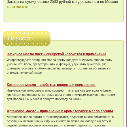
Заказы на сумму свыше 2500 рублей мы доставляем по Москве
БЕСПЛАТНО
Новости
Эфирное масло пихты сибирской - свойства и применение
Из преимуществ эфирного масла пихты следует выделить способность
уменьшать боль, предотвращать инфекции, улучшать дыхательную
функцию, усиливать обмен веществ, выводить токсины из организма и
снижать телесный запах.
Кокосовое масло – свойства, рецепты и применение
Натуральное кокосовое масло содержит питательные для кожи жирные
кислоты и полифенолы, которые делают его отличным маслом-носителем
для массажных масел и средств по уходу за кожей
Аргановое масло – применение в ароматерапии масла арганы
Аргановое масло богато антиоксидантами, содержит много витамина Е, 8
различных незаменимых жирных кислот, включая линолевую кислоту и
редкие противовоспалительные растительные стерины, которые не