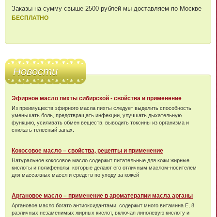
Заказы на сумму свыше 2500 рублей мы доставляем по Москве
БЕСПЛАТНО
Новости
Эфирное масло пихты сибирской - свойства и применение
Из преимуществ эфирного масла пихты следует выделить способность
уменьшать боль, предотвращать инфекции, улучшать дыхательную
функцию, усиливать обмен веществ, выводить токсины из организма и
снижать телесный запах.
Кокосовое масло – свойства, рецепты и применение
Натуральное кокосовое масло содержит питательные для кожи жирные
кислоты и полифенолы, которые делают его отличным маслом-носителем
для массажных масел и средств по уходу за кожей
Аргановое масло – применение в ароматерапии масла арганы
Аргановое масло богато антиоксидантами, содержит много витамина Е, 8
различных незаменимых жирных кислот, включая линолевую кислоту и