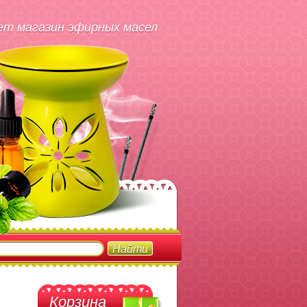
т магазин эфирных масел
Корзина