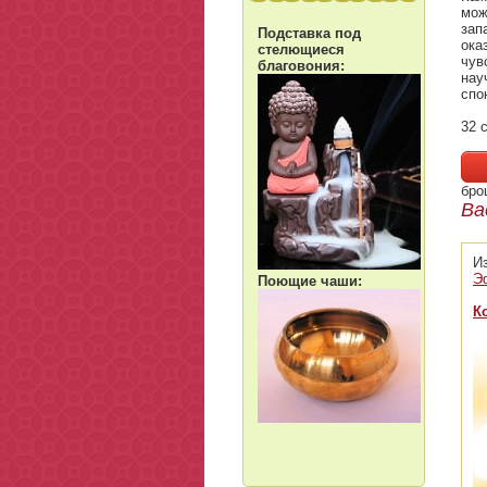
мож
зап
Подставка под
ока
стелющиеся
чув
благовония:
нау
спо
32 с
бро
Ва
И
Э
Поющие чаши:
К