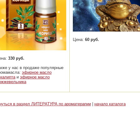
Цена:
60 руб.
ена:
330 руб.
акже у нас в продаже популярные
ромамасла:
эфирное масло
вкалипта
и
эфирное масло
ожжевельника
нуться в раздел ЛИТЕРАТУРА по ароматерапии
|
начало каталога