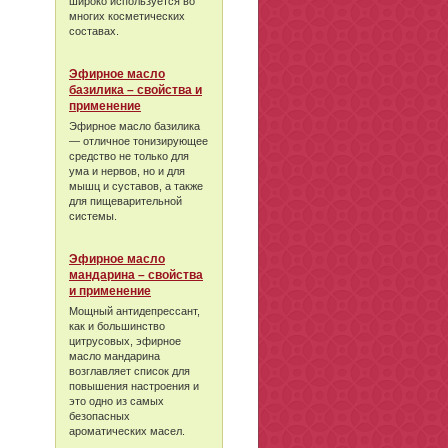
широко используется во
многих косметических
составах.
Эфирное масло
базилика – свойства и
применение
Эфирное масло базилика
— отличное тонизирующее
средство не только для
ума и нервов, но и для
мышц и суставов, а также
для пищеварительной
системы.
Эфирное масло
мандарина – свойства
и применение
Мощный антидепрессант,
как и большинство
цитрусовых, эфирное
масло мандарина
возглавляет список для
повышения настроения и
это одно из самых
безопасных
ароматических масел.