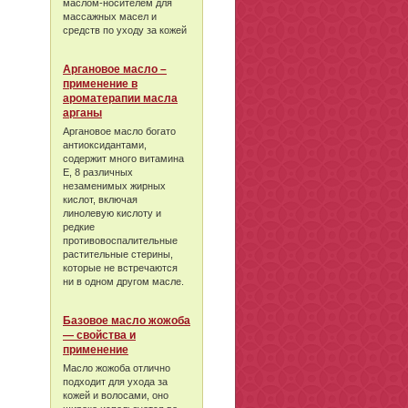
маслом-носителем для
массажных масел и
средств по уходу за кожей
Аргановое масло –
применение в
ароматерапии масла
арганы
Аргановое масло богато
антиоксидантами,
содержит много витамина
Е, 8 различных
незаменимых жирных
кислот, включая
линолевую кислоту и
редкие
противовоспалительные
растительные стерины,
которые не встречаются
ни в одном другом масле.
Базовое масло жожоба
— свойства и
применение
Масло жожоба отлично
подходит для ухода за
кожей и волосами, оно