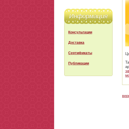
Информация
Консультации
Доставка
Сертификаты
Ц
Т
Публикации
а
э
м
вер