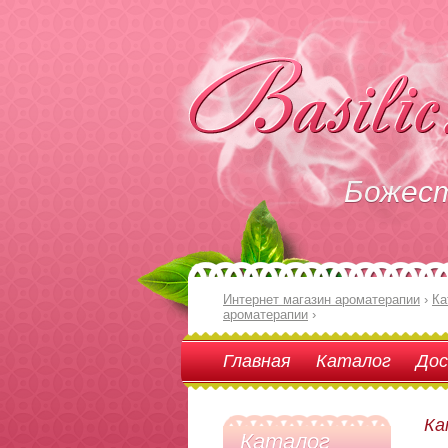
Божес
Интернет магазин ароматерапии
›
Ка
ароматерапии
›
Главная
Каталог
Дос
Ка
Каталог