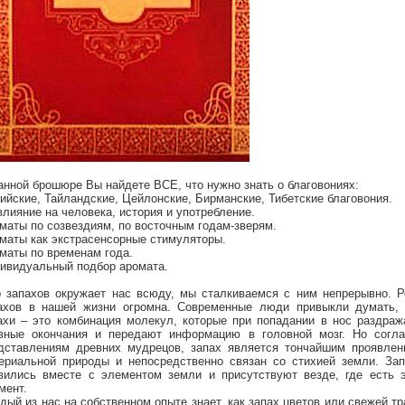
анной брошюре Вы найдете ВСЕ, что нужно знать о благовониях:
ийские, Тайландские, Цейлонские, Бирманские, Тибетские благовония.
влияние на человека, история и употребление.
маты по созвездиям, по восточным годам-зверям.
маты как экстрасенсорные стимуляторы.
маты по временам года.
ивидуальный подбор аромата.
 запахов окружает нас всюду, мы сталкиваемся с ним непрерывно. Р
ахов в нашей жизни огромна. Современные люди привыкли думать, 
ахи – это комбинация молекул, которые при попадании в нос раздра
вные окончания и передают информацию в головной мозг. Но согла
дставлениям древних мудрецов, запах является тончайшим проявлен
ериальной природы и непосредственно связан со стихией земли. Зап
вились вместе с элементом земли и присутствуют везде, где есть э
мент.
дый из нас на собственном опыте знает, как запах цветов или свежей т