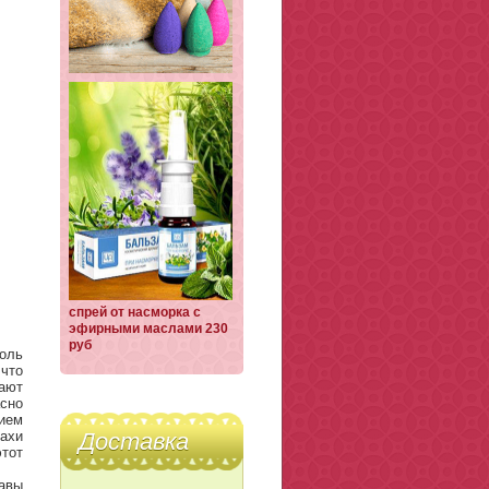
спрей от насморка с
эфирными маслами 230
руб
оль
что
жают
сно
ием
ахи
Доставка
тот
равы