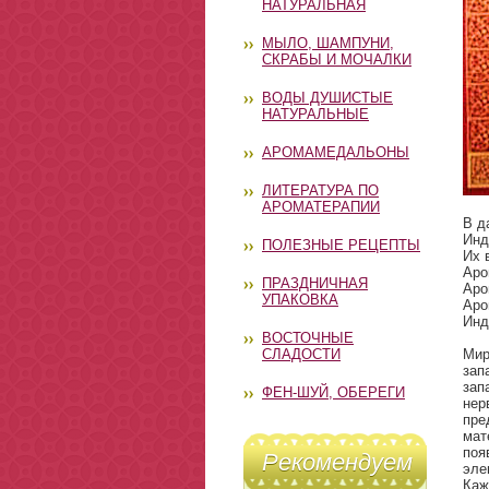
НАТУРАЛЬНАЯ
МЫЛО, ШАМПУНИ,
СКРАБЫ И МОЧАЛКИ
ВОДЫ ДУШИСТЫЕ
НАТУРАЛЬНЫЕ
АРОМАМЕДАЛЬОНЫ
ЛИТЕРАТУРА ПО
АРОМАТЕРАПИИ
В д
Инд
ПОЛЕЗНЫЕ РЕЦЕПТЫ
Их 
Аро
ПРАЗДНИЧНАЯ
Аро
УПАКОВКА
Аро
Инд
ВОСТОЧНЫЕ
СЛАДОСТИ
Мир
зап
зап
ФЕН-ШУЙ, ОБЕРЕГИ
нер
пре
мат
поя
Рекомендуем
эле
Каж