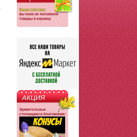
Ваши покупки:
вы пока не положили
товары в корзину
АКЦИЯ
Удивительные
стелющиеся благовония: