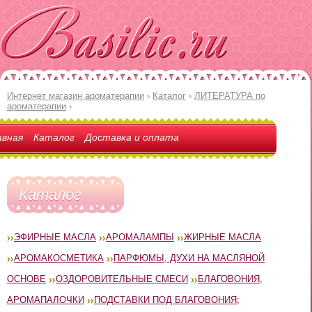
Интернет магазин ароматерапии
›
Каталог
›
ЛИТЕРАТУРА по
ароматерапии
›
авная
Каталог
Доставка и оплата
Каталог
ЭФИРНЫЕ МАСЛА
АРОМАЛАМПЫ
ЖИРНЫЕ МАСЛА
АРОМАКОСМЕТИКА
ПАРФЮМЫ, ДУХИ НА МАСЛЯНОЙ
ОСНОВЕ
ОЗДОРОВИТЕЛЬНЫЕ СМЕСИ
БЛАГОВОНИЯ,
АРОМАПАЛОЧКИ
ПОДСТАВКИ ПОД БЛАГОВОНИЯ;