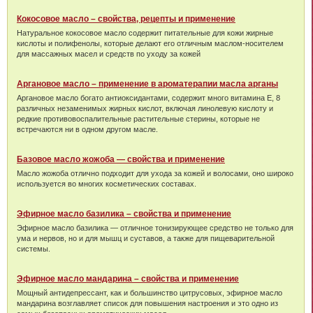
Кокосовое масло – свойства, рецепты и применение
Натуральное кокосовое масло содержит питательные для кожи жирные
кислоты и полифенолы, которые делают его отличным маслом-носителем
для массажных масел и средств по уходу за кожей
Аргановое масло – применение в ароматерапии масла арганы
Аргановое масло богато антиоксидантами, содержит много витамина Е, 8
различных незаменимых жирных кислот, включая линолевую кислоту и
редкие противовоспалительные растительные стерины, которые не
встречаются ни в одном другом масле.
Базовое масло жожоба — свойства и применение
Масло жожоба отлично подходит для ухода за кожей и волосами, оно широко
используется во многих косметических составах.
Эфирное масло базилика – свойства и применение
Эфирное масло базилика — отличное тонизирующее средство не только для
ума и нервов, но и для мышц и суставов, а также для пищеварительной
системы.
Эфирное масло мандарина – свойства и применение
Мощный антидепрессант, как и большинство цитрусовых, эфирное масло
мандарина возглавляет список для повышения настроения и это одно из