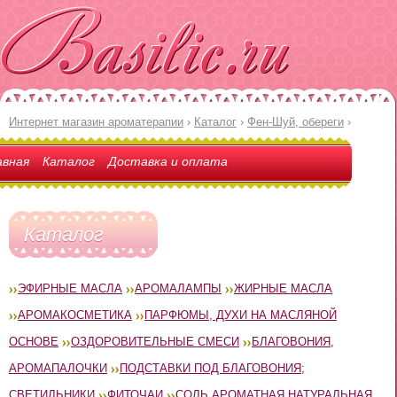
Интернет магазин ароматерапии
›
Каталог
›
Фен-Шуй, обереги
›
авная
Каталог
Доставка и оплата
Каталог
ЭФИРНЫЕ МАСЛА
АРОМАЛАМПЫ
ЖИРНЫЕ МАСЛА
АРОМАКОСМЕТИКА
ПАРФЮМЫ, ДУХИ НА МАСЛЯНОЙ
ОСНОВЕ
ОЗДОРОВИТЕЛЬНЫЕ СМЕСИ
БЛАГОВОНИЯ,
АРОМАПАЛОЧКИ
ПОДСТАВКИ ПОД БЛАГОВОНИЯ;
СВЕТИЛЬНИКИ
ФИТОЧАИ
СОЛЬ АРОМАТНАЯ НАТУРАЛЬНАЯ