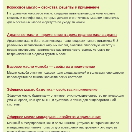
Кокосовое масло – свойства, рецепты и применение
Натуральное кокосовое масло содержит питательные для кожи жирные
кислоты и полифенолы, которые делают его отличным маслом-носителем
для массажных масел и средств по уходу за кожей
Аргановое масло – применение в ароматерапии масла арганы
Аргановое масло богато антиоксидантами, содержит много витамина Е, 8
различных незаменимых жирных кислот, включая линолевую кислоту и
редкие противовоспалительные растительные стерины, которые не
встречаются ни в одном другом масле.
Базовое масло жожоба — свойства и применение
Масло жожоба отлично подходит для ухода за кожей и волосами, оно широко
используется во многих косметических составах.
Эфирное масло базилика – свойства и применение
Эфирное масло базилика — отличное тонизирующее средство не только для
ума и нервов, но и для мышц и суставов, а также для пищеварительной
системы.
Эфирное масло мандарина – свойства и применение
Мощный антидепрессант, как и большинство цитрусовых, эфирное масло
мандарина возглавляет список для повышения настроения и это одно из
самых безопасных ароматических масел.