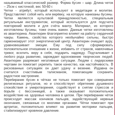
называемый классический размер. Форма бусин – шар. Длина четок
– 25см с кисточкой, вес 50-60 г.
Четки - атрибут, который используют в медитации и молитве.
Представляет собой нить или верёвку, на которую нанизаны бусины.
Четки являются культовой принадлежностью, специальным
ритуальным инструментом, который используется для подсчета
повторений молитв и для счёта мантр. Материал, из которого
изготовлены бусины, тоже очень важен. Данные четки изготовлены
из авантюрина. Авантюрин благоприятно влияет на работу сердечной
чакры. Камень, свойства которого необычайно сильны, быстро
гармонизирует этот энергетический центр. Авантюрин очищает ауру,
уравновешивает эмоции. Ему под силу сформировать
положительное отношение к жизни, избавить от страхов, навязчивых
тревог, вселить веру в себя, подарить надежду. Подталкивает к
любого рода развитию, зарождает вдохновение творческих людей.
Авантюрин разряжает негативные ситуации. Людям с лидерскими
чертами он помогает укрепить такое качество, как настойчивость. В
рискованных ситуациях он дает удачу и везение. Издавна он
считался счастливым талисманом, помогающим сохранить
радостное настроение.
Перебирание бусин в чётках не только помогает при совершении
религиозных ритуалов, но и способствует обретению душевного
спокойствия и умиротворения, содействует в снятии стрессов и
борьбе с бессонницей, а также оказывает положительное
воздействие на здоровье человека в целом. При перебирании чёток
происходит массаж кончиков пальцев, задействующий нервные
окончания, связанные со многими органами. Чётки помогают при
артритах, положительно влияют на развитие моторики пальцев,
стабилизируют кровяное давление.