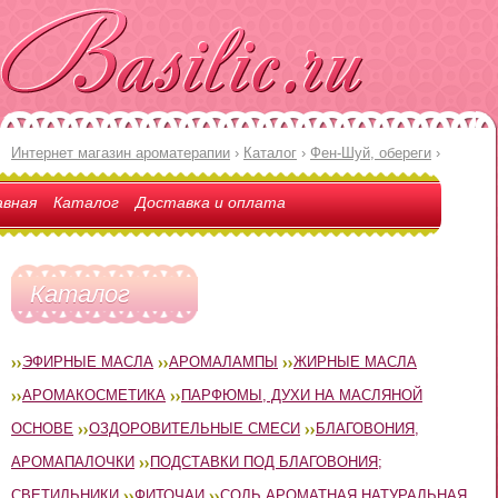
Интернет магазин ароматерапии
›
Каталог
›
Фен-Шуй, обереги
›
авная
Каталог
Доставка и оплата
Каталог
ЭФИРНЫЕ МАСЛА
АРОМАЛАМПЫ
ЖИРНЫЕ МАСЛА
АРОМАКОСМЕТИКА
ПАРФЮМЫ, ДУХИ НА МАСЛЯНОЙ
ОСНОВЕ
ОЗДОРОВИТЕЛЬНЫЕ СМЕСИ
БЛАГОВОНИЯ,
АРОМАПАЛОЧКИ
ПОДСТАВКИ ПОД БЛАГОВОНИЯ;
СВЕТИЛЬНИКИ
ФИТОЧАИ
СОЛЬ АРОМАТНАЯ НАТУРАЛЬНАЯ