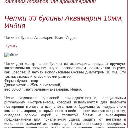
Каталог товаров для ароматерапии
Четки 33 бусины Аквамарин 10мм,
Индия
Четки 33 бусины Аквамарин 10мм, Индия
Купить
Четки для мантр на 33 бусины из аквамарина, созданы вручную,
закреплены на прочном шнуре, позволяющем носить четки на руке,
как браслет. В четках использованы бусины диаметром 10 мм. Это
так называемый классический размер.
Форма бусин – шар.
Длина четок – 25см с кисточкой,
вес 50-60 г., натуральный аквамарин, Индия.
Четки являются культовой принадлежностью, специальным
ритуальным инструментом, который используется для подсчета
повторений молитв и для счёта мантр. Сделаны из натурального
камня аквамарина, который несет в себе положительную энергетику,
обладает особой аурой и теплотой. Четки из аквамарина
предназначены для привлечения удачи, защиты от негатива и
исполнения желаний их владельца. Также они помогут преодолеть
внутренние разногласия, избавиться от страхов, стать увереннее.