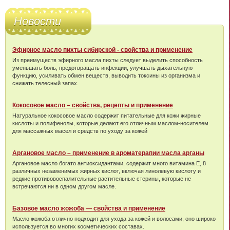
Новости
Эфирное масло пихты сибирской - свойства и применение
Из преимуществ эфирного масла пихты следует выделить способность
уменьшать боль, предотвращать инфекции, улучшать дыхательную
функцию, усиливать обмен веществ, выводить токсины из организма и
снижать телесный запах.
Кокосовое масло – свойства, рецепты и применение
Натуральное кокосовое масло содержит питательные для кожи жирные
кислоты и полифенолы, которые делают его отличным маслом-носителем
для массажных масел и средств по уходу за кожей
Аргановое масло – применение в ароматерапии масла арганы
Аргановое масло богато антиоксидантами, содержит много витамина Е, 8
различных незаменимых жирных кислот, включая линолевую кислоту и
редкие противовоспалительные растительные стерины, которые не
встречаются ни в одном другом масле.
Базовое масло жожоба — свойства и применение
Масло жожоба отлично подходит для ухода за кожей и волосами, оно широко
используется во многих косметических составах.