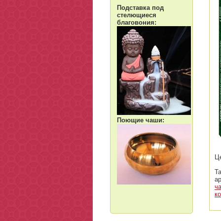
Подставка под
стелющиеся
благовония:
Поющие чаши:
Ц
Т
а
ч
к