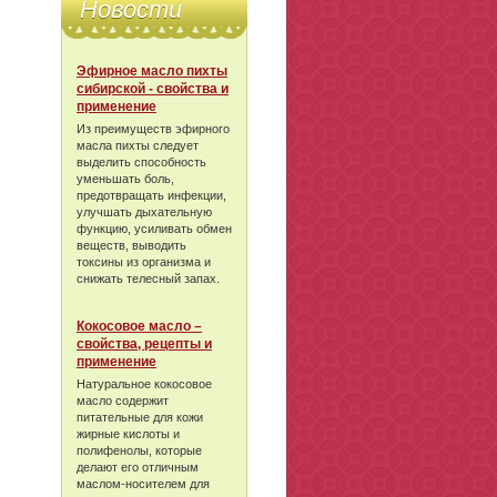
Новости
Эфирное масло пихты
сибирской - свойства и
применение
Из преимуществ эфирного
масла пихты следует
выделить способность
уменьшать боль,
предотвращать инфекции,
улучшать дыхательную
функцию, усиливать обмен
веществ, выводить
токсины из организма и
снижать телесный запах.
Кокосовое масло –
свойства, рецепты и
применение
Натуральное кокосовое
масло содержит
питательные для кожи
жирные кислоты и
полифенолы, которые
делают его отличным
маслом-носителем для