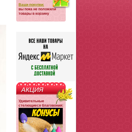
Ваши покупки:
вы пока не положили
товары в корзину
АКЦИЯ
Удивительные
стелющиеся благовония: