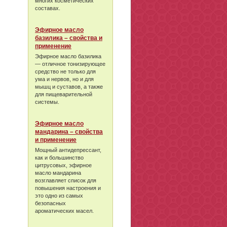
многих косметических
составах.
Эфирное масло
базилика – свойства и
применение
Эфирное масло базилика
— отличное тонизирующее
средство не только для
ума и нервов, но и для
мышц и суставов, а также
для пищеварительной
системы.
Эфирное масло
мандарина – свойства
и применение
Мощный антидепрессант,
как и большинство
цитрусовых, эфирное
масло мандарина
возглавляет список для
повышения настроения и
это одно из самых
безопасных
ароматических масел.