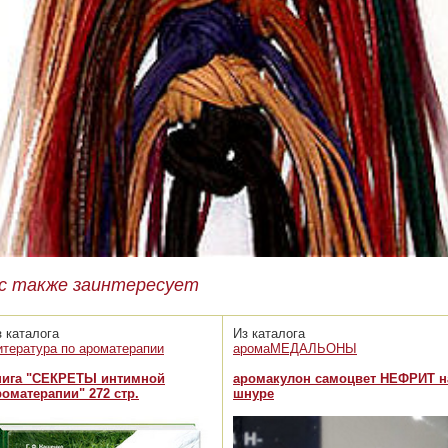
с также заинтересует
з каталога
Из каталога
итература по ароматерапии
аромаМЕДАЛЬОНЫ
нига "СЕКРЕТЫ интимной
аромакулон самоцвет НЕФРИТ н
роматерапии" 272 стр.
шнуре