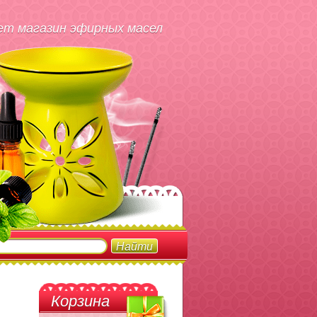
т магазин эфирных масел
Корзина