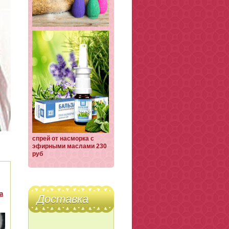
спрей от насморка с
эфирными маслами 230
руб
а
Доставка