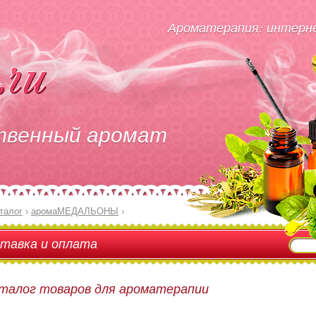
Ароматерапия: интерне
твенный аромат
талог
›
аромаМЕДАЛЬОНЫ
›
тавка и оплата
талог товаров для ароматерапии