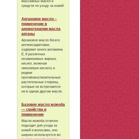
массажных масел и
средств по уходу за кожей
Аргановое масло –
применение в
ароматерапии масла
арганы
Аргановое масло богато
антиоксидантами,
содержит много витамина
Е, 8 различных
незаменимых жирных
кислот, включая
линолевую кислоту и
редкие
противовоспалительные
растительные стерины,
которые не встречаются
ни в одном другом масле.
Базовое масло жожоба
— свойства и
применение
Масло жожоба отлично
подходит для ухода за
кожей и волосами, оно
широко используется во