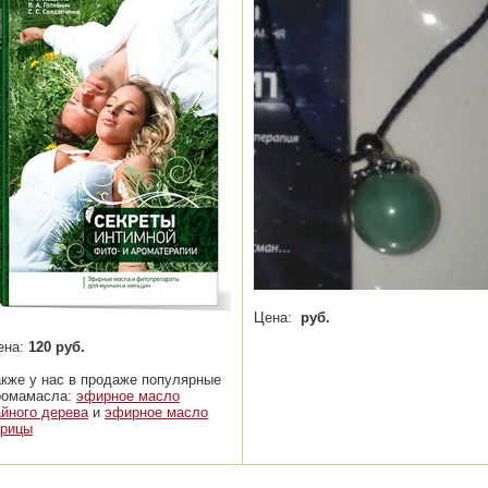
Цена:
руб.
ена:
120 руб.
акже у нас в продаже популярные
ромамасла:
эфирное масло
айного дерева
и
эфирное масло
орицы