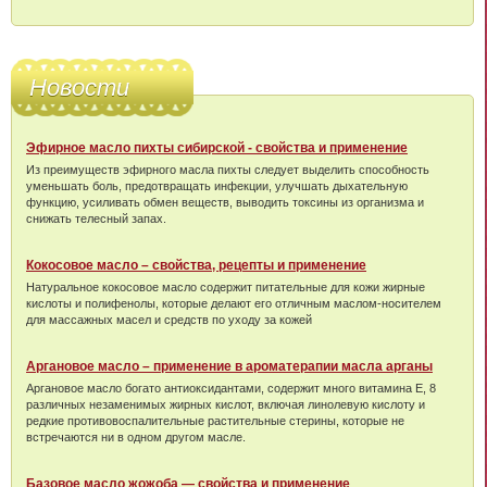
Новости
Эфирное масло пихты сибирской - свойства и применение
Из преимуществ эфирного масла пихты следует выделить способность
уменьшать боль, предотвращать инфекции, улучшать дыхательную
функцию, усиливать обмен веществ, выводить токсины из организма и
снижать телесный запах.
Кокосовое масло – свойства, рецепты и применение
Натуральное кокосовое масло содержит питательные для кожи жирные
кислоты и полифенолы, которые делают его отличным маслом-носителем
для массажных масел и средств по уходу за кожей
Аргановое масло – применение в ароматерапии масла арганы
Аргановое масло богато антиоксидантами, содержит много витамина Е, 8
различных незаменимых жирных кислот, включая линолевую кислоту и
редкие противовоспалительные растительные стерины, которые не
встречаются ни в одном другом масле.
Базовое масло жожоба — свойства и применение