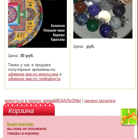
Цена:
руб.
Цена:
30 руб.
Также у нас в продаже
популярные аромамасла:
эфирное масло апельсина
и
эфирное масло грейпфрута
вернуться в раздел аромаМЕДАЛЬОНЫ
|
начало каталога
Корзина
Ваши покупки:
вы пока не положили
товары в корзину