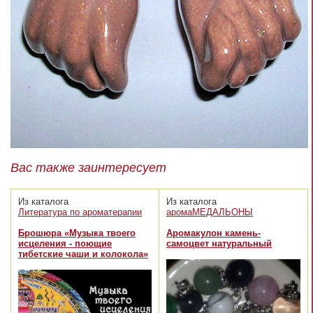
Вас также заинтересует
Из каталога
Из каталога
Литература по ароматерапии
аромаМЕДАЛЬОНЫ
Брошюра «Музыка твоего
Аромакулон камень-
исцеления - поющие
самоцвет натуральный
тибетские чаши и колокола»