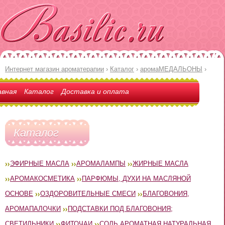
Интернет магазин ароматерапии
›
Каталог
›
аромаМЕДАЛЬОНЫ
›
авная
Каталог
Доставка и оплата
Каталог
ЭФИРНЫЕ МАСЛА
АРОМАЛАМПЫ
ЖИРНЫЕ МАСЛА
АРОМАКОСМЕТИКА
ПАРФЮМЫ, ДУХИ НА МАСЛЯНОЙ
ОСНОВЕ
ОЗДОРОВИТЕЛЬНЫЕ СМЕСИ
БЛАГОВОНИЯ,
АРОМАПАЛОЧКИ
ПОДСТАВКИ ПОД БЛАГОВОНИЯ;
СВЕТИЛЬНИКИ
ФИТОЧАИ
СОЛЬ АРОМАТНАЯ НАТУРАЛЬНАЯ