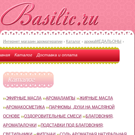
Интернет магазин ароматерапии
›
Каталог
›
аромаМЕДАЛЬОНЫ
›
авная
Каталог
Доставка и оплата
Каталог
ЭФИРНЫЕ МАСЛА
АРОМАЛАМПЫ
ЖИРНЫЕ МАСЛА
АРОМАКОСМЕТИКА
ПАРФЮМЫ, ДУХИ НА МАСЛЯНОЙ
ОСНОВЕ
ОЗДОРОВИТЕЛЬНЫЕ СМЕСИ
БЛАГОВОНИЯ,
АРОМАПАЛОЧКИ
ПОДСТАВКИ ПОД БЛАГОВОНИЯ;
СВЕТИЛЬНИКИ
ФИТОЧАИ
СОЛЬ АРОМАТНАЯ НАТУРАЛЬНАЯ