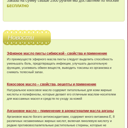
Заказы на сумму свыше 2500 рублей мы доставляем по Москве
БЕСПЛАТНО
Новости
Эфирное масло пихты сибирской - свойства и применение
Из преимуществ эфирного масла пихты следует выделить способность
уменьшать боль, предотвращать инфекции, улучшать дыхательную
функцию, усиливать обмен веществ, выводить токсины из организма и
снижать телесный запах.
Кокосовое масло – свойства, рецепты и применение
Натуральное кокосовое масло содержит питательные для кожи жирные
кислоты и полифенолы, которые делают его отличным маслом-носителем
для массажных масел и средств по уходу за кожей
Аргановое масло – применение в ароматерапии масла арганы
Аргановое масло богато антиоксидантами, содержит много витамина Е, 8
различных незаменимых жирных кислот, включая линолевую кислоту и
редкие противовоспалительные растительные стерины, которые не