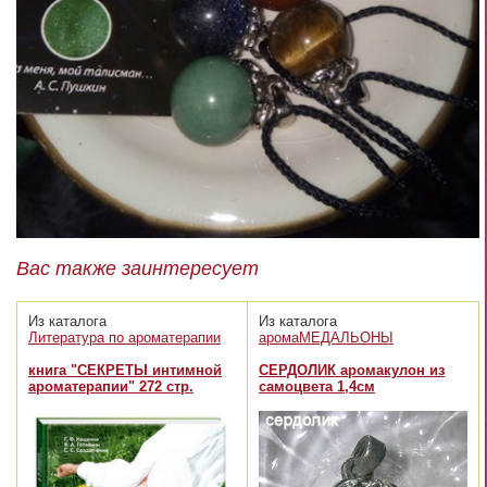
Вас также заинтересует
Из каталога
Из каталога
Литература по ароматерапии
аромаМЕДАЛЬОНЫ
книга "СЕКРЕТЫ интимной
СЕРДОЛИК аромакулон из
ароматерапии" 272 стр.
самоцвета 1,4см