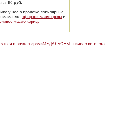
ена:
80 руб.
акже у нас в продаже популярные
ромамасла:
эфирное масло розы
и
фирное масло корицы
нуться в раздел аромаМЕДАЛЬОНЫ
|
начало каталога