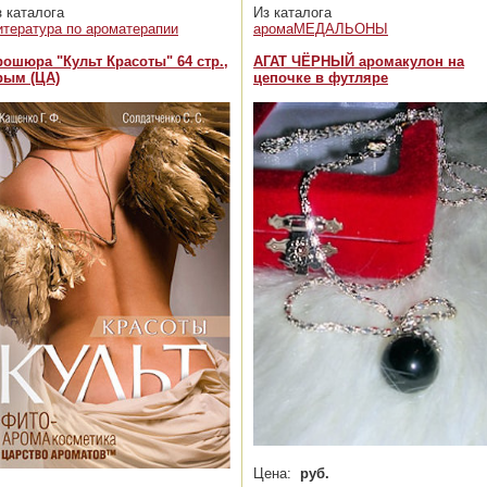
з каталога
Из каталога
итература по ароматерапии
аромаМЕДАЛЬОНЫ
рошюра "Культ Красоты" 64 стр.,
АГАТ ЧЁРНЫЙ аромакулон на
рым (ЦА)
цепочке в футляре
Цена:
руб.