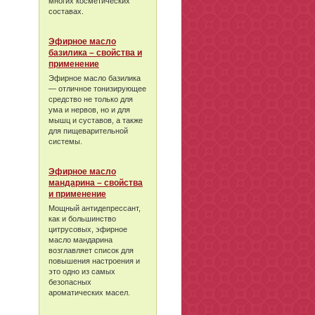
многих косметических
составах.
Эфирное масло
базилика – свойства и
применение
Эфирное масло базилика
— отличное тонизирующее
средство не только для
ума и нервов, но и для
мышц и суставов, а также
для пищеварительной
системы.
Эфирное масло
мандарина – свойства
и применение
Мощный антидепрессант,
как и большинство
цитрусовых, эфирное
масло мандарина
возглавляет список для
повышения настроения и
это одно из самых
безопасных
ароматических масел.