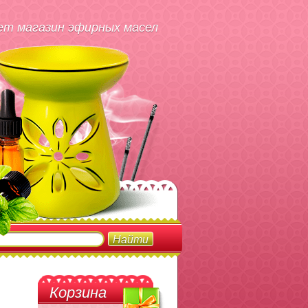
т магазин эфирных масел
Корзина