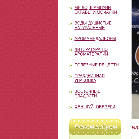
МЫЛО, ШАМПУНИ,
СКРАБЫ И МОЧАЛКИ
ВОДЫ ДУШИСТЫЕ
НАТУРАЛЬНЫЕ
АРОМАМЕДАЛЬОНЫ
ЛИТЕРАТУРА ПО
АРОМАТЕРАПИИ
ПОЛЕЗНЫЕ РЕЦЕПТЫ
ПРАЗДНИЧНАЯ
УПАКОВКА
ВОСТОЧНЫЕ
СЛАДОСТИ
ФЕН-ШУЙ, ОБЕРЕГИ
Рекомендуем
Ва