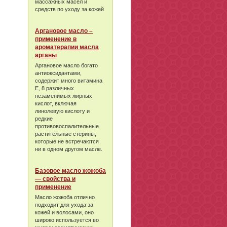
массажных масел и
средств по уходу за кожей
Аргановое масло –
применение в
ароматерапии масла
арганы
Аргановое масло богато
антиоксидантами,
содержит много витамина
Е, 8 различных
незаменимых жирных
кислот, включая
линолевую кислоту и
редкие
противовоспалительные
растительные стерины,
которые не встречаются
ни в одном другом масле.
Базовое масло жожоба
— свойства и
применение
Масло жожоба отлично
подходит для ухода за
кожей и волосами, оно
широко используется во