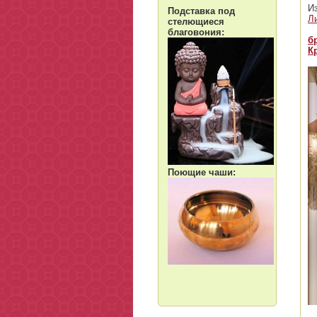
И
Подставка под
Л
стелющиеся
благовония:
б
К
Поющие чаши: