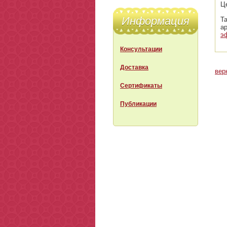
Ц
Информация
Т
а
э
Консультации
Доставка
вер
Сертификаты
Публикации