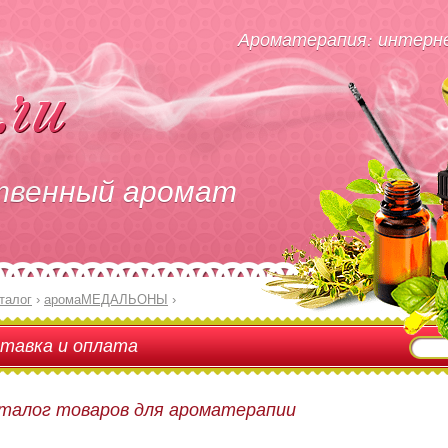
Ароматерапия: интерне
твенный аромат
талог
›
аромаМЕДАЛЬОНЫ
›
тавка и оплата
талог товаров для ароматерапии