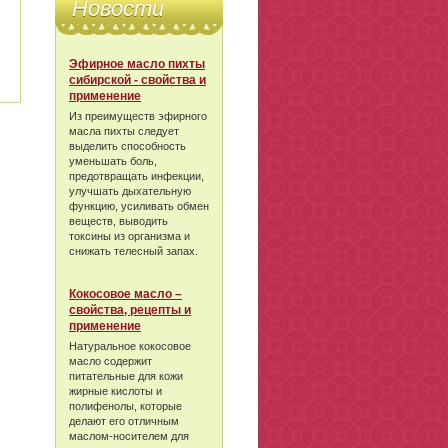
Новости
Эфирное масло пихты
сибирской - свойства и
применение
Из преимуществ эфирного
масла пихты следует
выделить способность
уменьшать боль,
предотвращать инфекции,
улучшать дыхательную
функцию, усиливать обмен
веществ, выводить
токсины из организма и
снижать телесный запах.
Кокосовое масло –
свойства, рецепты и
применение
Натуральное кокосовое
масло содержит
питательные для кожи
жирные кислоты и
полифенолы, которые
делают его отличным
маслом-носителем для