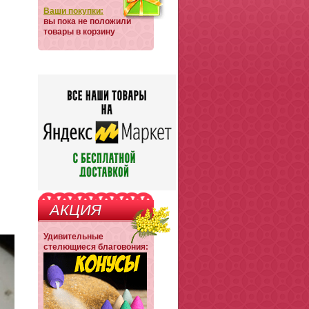
Ваши покупки:
вы пока не положили
товары в корзину
АКЦИЯ
Удивительные
стелющиеся благовония: