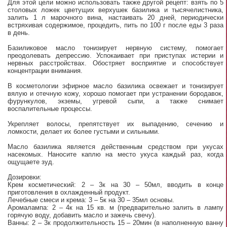
Для этой цели можно использовать также другой рецепт: взять по 5
столовых ложек цветущих верхушек базилика и тысячелистника,
залить 1 л марочного вина, настаивать 20 дней, периодически
встряхивая содержимое, процедить, пить по 100 г после еды 3 раза
в день.
Базиликовое масло тонизирует нервную систему, помогает
преодолевать депрессию. Успокаивает при приступах истерии и
нервных расстройствах. Обостряет восприятие и способствует
концентрации внимания.
В косметологии эфирное масло базилика освежает и тонизирует
вялую и отечную кожу, хорошо помогает при устранении бородавок,
фурункулов, экземы, угревой сыпи, а также снимает
воспалительные процессы.
Укрепляет волосы, препятствует их выпадению, сечению и
ломкости, делает их более густыми и сильными.
Масло базилика является действенным средством при укусах
насекомых. Наносите каплю на место укуса каждый раз, когда
ощущаете зуд.
Дозировки:
Крем косметический: 2 – 3к на 30 – 50мл, вводить в конце
приготовления в охлажденный продукт.
Лечебные смеси и крема: 3 – 5к на 30 – 35мл основы.
Аромалампа: 2 – 4к на 15 кв. м (предварительно залить в лампу
горячую воду, добавить масло и зажечь свечу).
Ванны: 2 – 3к продолжительность 15 – 20мин (в наполненную ванну