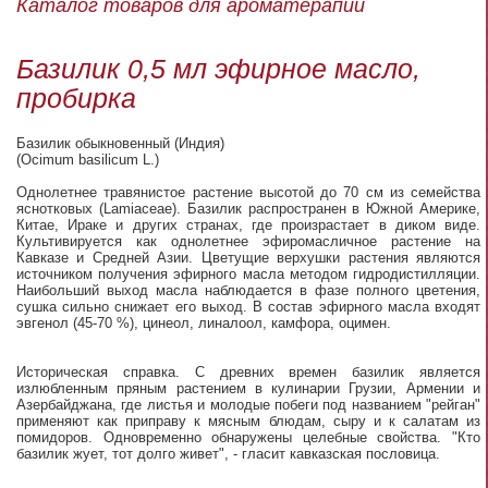
Каталог товаров для ароматерапии
Базилик 0,5 мл эфирное масло,
пробирка
Базилик обыкновенный (Индия)
(Ocimum basilicum L.)
Однолетнее травянистое растение высотой до 70 см из семейства
яснотковых (Lamiaceae). Базилик распространен в Южной Америке,
Китае, Ираке и других странах, где произрастает в диком виде.
Культивируется как однолетнее эфиромасличное растение на
Кавказе и Средней Азии. Цветущие верхушки растения являются
источником получения эфирного масла методом гидродистилляции.
Наибольший выход масла наблюдается в фазе полного цветения,
сушка сильно снижает его выход. В состав эфирного масла входят
эвгенол (45-70 %), цинеол, линалоол, камфора, оцимен.
Историческая справка. С древних времен базилик является
излюбленным пряным растением в кулинарии Грузии, Армении и
Азербайджана, где листья и молодые побеги под названием "рейган"
применяют как приправу к мясным блюдам, сыру и к салатам из
помидоров. Одновременно обнаружены целебные свойства. "Кто
базилик жует, тот долго живет", - гласит кавказская пословица.