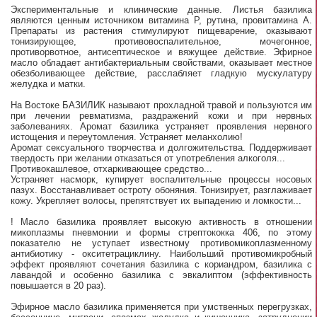
Экспериментальные и клинические данные. Листья базилика
являются ценным источником витамина Р, рутина, провитамина А.
Препараты из растения стимулируют пищеварение, оказывают
тонизирующее, противовоспалительное, мочегонное,
противорвотное, антисептическое и вяжущее действие. Эфирное
масло обладает антибактериальным свойствами, оказывает местное
обезболивающее действие, расслабляет гладкую мускулатуру
желудка и матки.
На Востоке БАЗИЛИК называют прохладной травой и пользуются им
при лечении ревматизма, раздражений кожи и при нервных
заболеваниях. Аромат базилика устраняет проявления нервного
истощения и переутомления. Устраняет меланхолию!
Аромат сексуального творчества и долгожительства. Поддерживает
твердость при желании отказаться от употребления алкоголя...
Противокашлевое, отхаркивающее средство...
Устраняет насморк, купирует воспалительные процессы носовых
пазух. Восстанавливает остроту обоняния. Тонизирует, разглаживает
кожу. Укрепляет волосы, препятствует их выпадению и ломкости...
! Масло базилика проявляет высокую активность в отношении
микоплазмы пневмонии и формы стрептококка 406, по этому
показателю не уступает известному противомикоплазменному
антибиотику - окситетрациклину. Наибольший противомикробный
эффект проявляют сочетания базилика с кориандром, базилика с
лавандой и особенно базилика с эвкалиптом (эффективность
повышается в 20 раз).
Эфирное масло базилика применяется при умственных перегрузках,