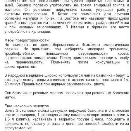
применяется как противоядие при укусах ядовитых насекомых и
змей. Базилик полезно употреблять во время эпидемий гриппа и
малярии. Он усиливает циркуляцию крови, улучшает работу
системы пищеварения. В Китае его применяют для лечения
болезней желудка и почек. На Востоке его называют прохладной
травой и пользуются им при лечении ревматизма, раздражений кожи
и при нервных заболеваниях. В Италии и Франции его часто
употребляют в кулинарии.
Меры предосторожности:
Не применять во время беременности. Возможны аллергические
реакции. Не применять при инфарктах миокарда, тромбозах,
тромбофлебитах, повышенной свертываемости крови,
противопоказан эпилептикам. Перед применением проводить пробу
на переносимость. Применять после консультации с
ароматерапевтом.
В народной медицине широко используется чай из базилика - берут 1
столовую ложку травы и заливают стаканом кипятка, настаивают 15-
20 минут. Принимают при нервных заболеваниях, рвоте.
Сок базилика с розовым маслом назначают при различных болезнях
матки.
Еще несколько рецептов.
Взять 3 столовых ложки цветущих верхушек базилика и 3 столовые
ложки розмарина, 1 столовую ложку шалфея лекарственного, залить
1,5 л кипятка, настаивать в закрытой посуде 2 часа, процедить и
принимать по стакану 3 раза в день при половой слабости из-за
переутомления.