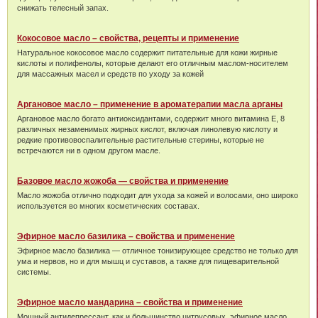
снижать телесный запах.
Кокосовое масло – свойства, рецепты и применение
Натуральное кокосовое масло содержит питательные для кожи жирные
кислоты и полифенолы, которые делают его отличным маслом-носителем
для массажных масел и средств по уходу за кожей
Аргановое масло – применение в ароматерапии масла арганы
Аргановое масло богато антиоксидантами, содержит много витамина Е, 8
различных незаменимых жирных кислот, включая линолевую кислоту и
редкие противовоспалительные растительные стерины, которые не
встречаются ни в одном другом масле.
Базовое масло жожоба — свойства и применение
Масло жожоба отлично подходит для ухода за кожей и волосами, оно широко
используется во многих косметических составах.
Эфирное масло базилика – свойства и применение
Эфирное масло базилика — отличное тонизирующее средство не только для
ума и нервов, но и для мышц и суставов, а также для пищеварительной
системы.
Эфирное масло мандарина – свойства и применение
Мощный антидепрессант, как и большинство цитрусовых, эфирное масло