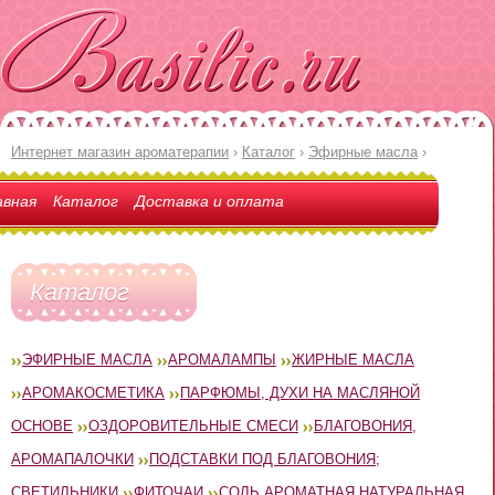
Интернет магазин ароматерапии
›
Каталог
›
Эфирные масла
›
авная
Каталог
Доставка и оплата
Каталог
ЭФИРНЫЕ МАСЛА
АРОМАЛАМПЫ
ЖИРНЫЕ МАСЛА
АРОМАКОСМЕТИКА
ПАРФЮМЫ, ДУХИ НА МАСЛЯНОЙ
ОСНОВЕ
ОЗДОРОВИТЕЛЬНЫЕ СМЕСИ
БЛАГОВОНИЯ,
АРОМАПАЛОЧКИ
ПОДСТАВКИ ПОД БЛАГОВОНИЯ;
СВЕТИЛЬНИКИ
ФИТОЧАИ
СОЛЬ АРОМАТНАЯ НАТУРАЛЬНАЯ