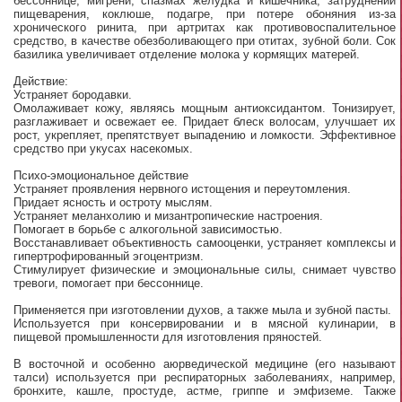
бессоннице, мигрени, спазмах желудка и кишечника, затруднении
пищеварения, коклюше, подагре, при потере обоняния из-за
хронического ринита, при артритах как противовоспалительное
средство, в качестве обезболивающего при отитах, зубной боли. Сок
базилика увеличивает отделение молока у кормящих матерей.
Действие:
Устраняет бородавки.
Омолаживает кожу, являясь мощным антиоксидантом. Тонизирует,
разглаживает и освежает ее. Придает блеск волосам, улучшает их
рост, укрепляет, препятствует выпадению и ломкости. Эффективное
средство при укусах насекомых.
Психо-эмоциональное действие
Устраняет проявления нервного истощения и переутомления.
Придает ясность и остроту мыслям.
Устраняет меланхолию и мизантропические настроения.
Помогает в борьбе с алкогольной зависимостью.
Восстанавливает объективность самооценки, устраняет комплексы и
гипертрофированный эгоцентризм.
Стимулирует физические и эмоциональные силы, снимает чувство
тревоги, помогает при бессоннице.
Применяется при изготовлении духов, а также мыла и зубной пасты.
Используется при консервировании и в мясной кулинарии, в
пищевой промышленности для изготовления пряностей.
В восточной и особенно аюрведической медицине (его называют
талси) используется при респираторных заболеваниях, например,
бронхите, кашле, простуде, астме, гриппе и эмфиземе. Также