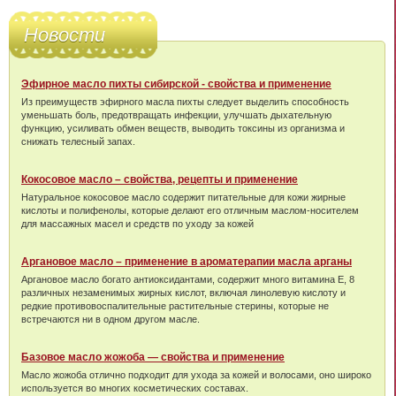
Новости
Эфирное масло пихты сибирской - свойства и применение
Из преимуществ эфирного масла пихты следует выделить способность
уменьшать боль, предотвращать инфекции, улучшать дыхательную
функцию, усиливать обмен веществ, выводить токсины из организма и
снижать телесный запах.
Кокосовое масло – свойства, рецепты и применение
Натуральное кокосовое масло содержит питательные для кожи жирные
кислоты и полифенолы, которые делают его отличным маслом-носителем
для массажных масел и средств по уходу за кожей
Аргановое масло – применение в ароматерапии масла арганы
Аргановое масло богато антиоксидантами, содержит много витамина Е, 8
различных незаменимых жирных кислот, включая линолевую кислоту и
редкие противовоспалительные растительные стерины, которые не
встречаются ни в одном другом масле.
Базовое масло жожоба — свойства и применение
Масло жожоба отлично подходит для ухода за кожей и волосами, оно широко
используется во многих косметических составах.