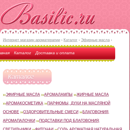
Интернет магазин ароматерапии
›
Каталог
›
Эфирные масла
›
авная
Каталог
Доставка и оплата
Каталог
ЭФИРНЫЕ МАСЛА
АРОМАЛАМПЫ
ЖИРНЫЕ МАСЛА
АРОМАКОСМЕТИКА
ПАРФЮМЫ, ДУХИ НА МАСЛЯНОЙ
ОСНОВЕ
ОЗДОРОВИТЕЛЬНЫЕ СМЕСИ
БЛАГОВОНИЯ,
АРОМАПАЛОЧКИ
ПОДСТАВКИ ПОД БЛАГОВОНИЯ;
СВЕТИЛЬНИКИ
ФИТОЧАИ
СОЛЬ АРОМАТНАЯ НАТУРАЛЬНАЯ