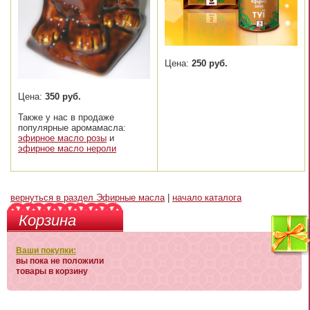
Цена:
250 руб.
Цена:
350 руб.
Также у нас в продаже
популярные аромамасла:
эфирное масло розы
и
эфирное масло нероли
вернуться в раздел Эфирные масла
|
начало каталога
Корзина
Ваши покупки:
вы пока не положили
товары в корзину