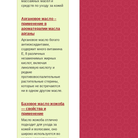
массажных масел и
средств по уходу за кожей
Аргановое масло –
применение в
ароматерапии масла
арганы
Аргановое масло богато
антиоксидантами,
содержит много витамина
Е, 8 различных
незаменимых жирных
кислот, включая
линолевую кислоту и
редкие
противовоспалительные
растительные стерины,
которые не встречаются
ни в одном другом масле.
Базовое масло жожоба
— свойства и
применение
Масло жожоба отлично
подходит для ухода за
кожей и волосами, оно
широко используется во