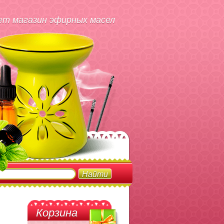
т магазин эфирных масел
Корзина