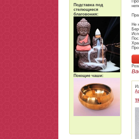
Про
Подставка под
неп
стелющиеся
благовония:
Пра
Не 
Бер
Исп
Пос
Хра
Про
Роз
Ва
Поющие чаши:
И
А
Т