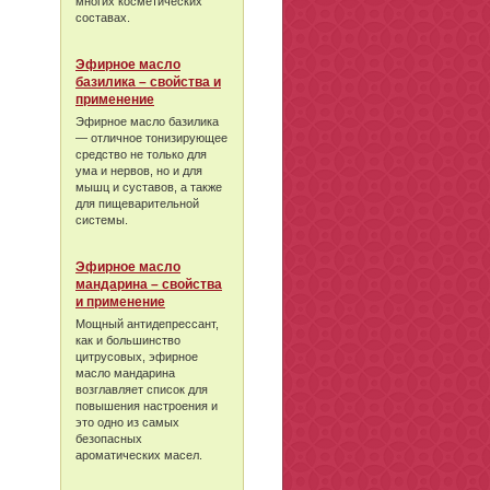
многих косметических
составах.
Эфирное масло
базилика – свойства и
применение
Эфирное масло базилика
— отличное тонизирующее
средство не только для
ума и нервов, но и для
мышц и суставов, а также
для пищеварительной
системы.
Эфирное масло
мандарина – свойства
и применение
Мощный антидепрессант,
как и большинство
цитрусовых, эфирное
масло мандарина
возглавляет список для
повышения настроения и
это одно из самых
безопасных
ароматических масел.