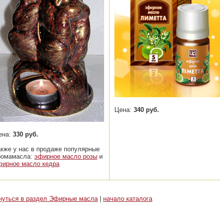
Цена:
340 руб.
ена:
330 руб.
акже у нас в продаже популярные
ромамасла:
эфирное масло розы
и
фирное масло кедра
нуться в раздел Эфирные масла
|
начало каталога