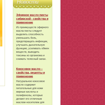
Новости
Эфирное масло пихты
сибирской - свойства и
применение
Из преимуществ эфирного
масла пихты следует
выделить способность
уменьшать боль,
предотвращать инфекции,
улучшать дыхательную
функцию, усиливать обмен
веществ, выводить
токсины из организма и
снижать телесный запах.
Кокосовое масло –
свойства, рецепты и
применение
Натуральное кокосовое
масло содержит
питательные для кожи
жирные кислоты и
полифенолы, которые
делают его отличным
маслом-носителем для