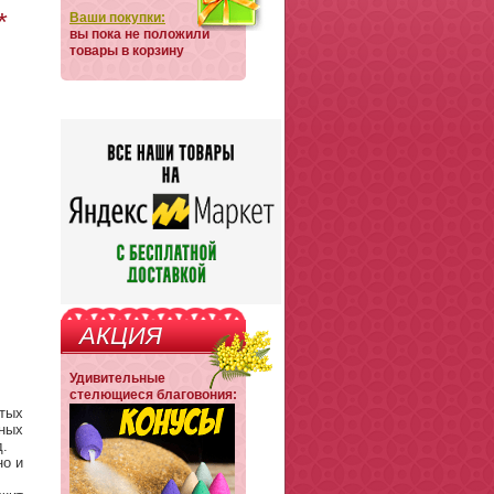
*
Ваши покупки:
вы пока не положили
товары в корзину
АКЦИЯ
Удивительные
стелющиеся благовония:
тых
ьных
д.
но и