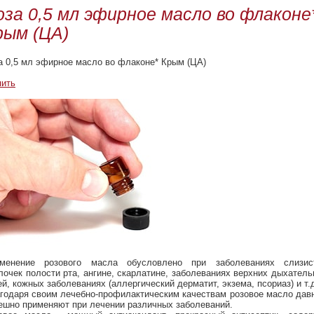
оза 0,5 мл эфирное масло во флаконе
рым (ЦА)
а 0,5 мл эфирное масло во флаконе* Крым (ЦА)
пить
менение розового масла обусловлено при заболеваниях слизис
лочек полости рта, ангине, скарлатине, заболеваниях верхних дыхател
ей, кожных заболеваниях (аллергический дерматит, экзема, псориаз) и т.
годаря своим лечебно-профилактическим качествам розовое масло дав
ешно применяют при лечении различных заболеваний.