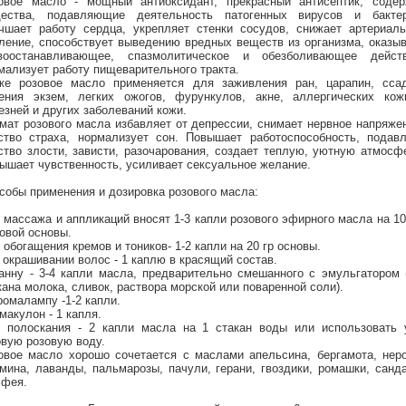
овое масло - мощный антиоксидант, прекрасный антисептик, содер
ества, подавляющие деятельность патогенных вирусов и бактер
чшает работу сердца, укрепляет стенки сосудов, снижает артериаль
ление, способствует выведению вредных веществ из организма, оказы
воостанавливающее, спазмолитическое и обезболивающее действ
мализует работу пищеварительного тракта.
же розовое масло применяется для заживления ран, царапин, ссад
ения экзем, легких ожогов, фурункулов, акне, аллергических кож
езней и других заболеваний кожи.
мат розового масла избавляет от депрессии, снимает нервное напряже
ство страха, нормализует сон. Повышает работоспособность, подавл
ство злости, зависти, разочарования, создает теплую, уютную атмосф
ышает чувственность, усиливает сексуальное желание.
собы применения и дозировка розового масла:
 массажа и аппликаций вносят 1-3 капли розового эфирного масла на 1
овой основы.
 обогащения кремов и тоников- 1-2 капли на 20 гр основы.
 окрашивании волос - 1 каплю в красящий состав.
анну - 3-4 капли масла, предварительно смешанного с эмульгатором 
кана молока, сливок, раствора морской или поваренной соли).
ромалампу -1-2 капли.
макулон - 1 капля.
 полоскания - 2 капли масла на 1 стакан воды или использовать 
овую розовую воду.
овое масло хорошо сочетается с маслами апельсина, бергамота, нер
мина, лаванды, пальмарозы, пачули, герани, гвоздики, ромашки, санд
фея.