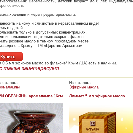
тивопоказания: Беременность, детский возраст до 6 лет, индивидуал
ереносимость.
вила хранения и меры предосторожности:
наносить на кожу и слизистые в неразбавленном виде!
ечь от детей.
ользовать только в допустимых концентрациях.
ле использования тщательно закрыть флакон.
нить розовое масло в темном прохладном месте.
изведено в Крыму – ТМ «Царство Ароматов»
Купить
а 0,5 мл эфирное масло во флаконе* Крым (ЦА)
есть в наличии.
с также заинтересует
з каталога
Из каталога
ромалампы
Эфирные масла
РИ ОБЕЗЬЯНЫ аромалампа 16см
Лиммет 5 мл эфирное масло