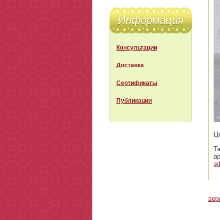
Информация
Консультации
Доставка
Сертификаты
Публикации
Ц
Т
а
э
вер