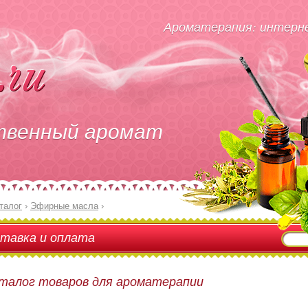
Ароматерапия: интерне
твенный аромат
талог
›
Эфирные масла
›
тавка и оплата
талог товаров для ароматерапии