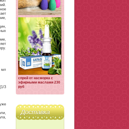
жит
ий.
ное
вает
ие,
ин,
ных
ние,
яет
еру.
0 мл
спрей от насморка с
эфирными маслами 230
(1/3
руб
уже
Доставка
оли,
ала,