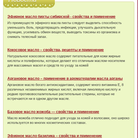
Эфирное масло пихты сибирской - свойства и применение
Из преимуществ эфирного масла пихты следует выделить способность
уменьшать боль, предотвращать инфекции, улучшать дыхательную
функцию, усиливать обмен веществ, выводить токсины из организма и
снижать телесный запах.
Кокосовое масло – свойства, рецепты и применение
Натуральное кокосовое масло содержит питательные для кожи жирные
кислоты и полифенолы, которые делают его отличным маслом-носителем
для массажных масел и средств по уходу за кожей
Аргановое масло – применение в ароматерапии масла арганы
Аргановое масло богато антиоксидантами, содержит много витамина Е, 8
различных незаменимых жирных кислот, включая линолевую кислоту и
редкие противовоспалительные растительные стерины, которые не
встречаются ни в одном другом масле.
Базовое масло жожоба — свойства и применение
Масло жожоба отлично подходит для ухода за кожей и волосами, оно широко
используется во многих косметических составах.
Эфирное масло базилика – свойства и применение