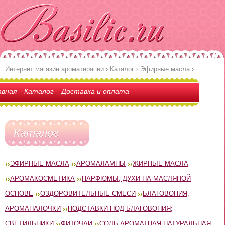
Интернет магазин ароматерапии
›
Каталог
›
Эфирные масла
›
авная
Каталог
Доставка и оплата
Каталог
ЭФИРНЫЕ МАСЛА
АРОМАЛАМПЫ
ЖИРНЫЕ МАСЛА
АРОМАКОСМЕТИКА
ПАРФЮМЫ, ДУХИ НА МАСЛЯНОЙ
ОСНОВЕ
ОЗДОРОВИТЕЛЬНЫЕ СМЕСИ
БЛАГОВОНИЯ,
АРОМАПАЛОЧКИ
ПОДСТАВКИ ПОД БЛАГОВОНИЯ;
СВЕТИЛЬНИКИ
ФИТОЧАИ
СОЛЬ АРОМАТНАЯ НАТУРАЛЬНАЯ