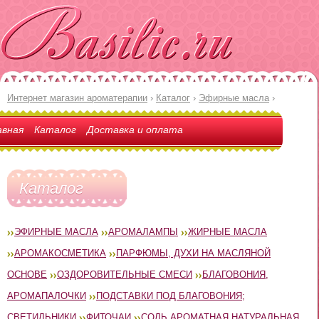
Интернет магазин ароматерапии
›
Каталог
›
Эфирные масла
›
авная
Каталог
Доставка и оплата
Каталог
ЭФИРНЫЕ МАСЛА
АРОМАЛАМПЫ
ЖИРНЫЕ МАСЛА
АРОМАКОСМЕТИКА
ПАРФЮМЫ, ДУХИ НА МАСЛЯНОЙ
ОСНОВЕ
ОЗДОРОВИТЕЛЬНЫЕ СМЕСИ
БЛАГОВОНИЯ,
АРОМАПАЛОЧКИ
ПОДСТАВКИ ПОД БЛАГОВОНИЯ;
СВЕТИЛЬНИКИ
ФИТОЧАИ
СОЛЬ АРОМАТНАЯ НАТУРАЛЬНАЯ