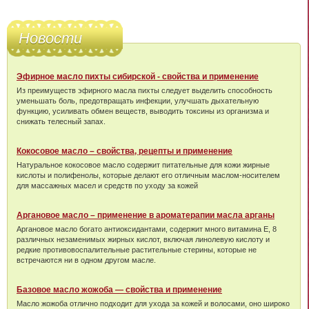
Новости
Эфирное масло пихты сибирской - свойства и применение
Из преимуществ эфирного масла пихты следует выделить способность
уменьшать боль, предотвращать инфекции, улучшать дыхательную
функцию, усиливать обмен веществ, выводить токсины из организма и
снижать телесный запах.
Кокосовое масло – свойства, рецепты и применение
Натуральное кокосовое масло содержит питательные для кожи жирные
кислоты и полифенолы, которые делают его отличным маслом-носителем
для массажных масел и средств по уходу за кожей
Аргановое масло – применение в ароматерапии масла арганы
Аргановое масло богато антиоксидантами, содержит много витамина Е, 8
различных незаменимых жирных кислот, включая линолевую кислоту и
редкие противовоспалительные растительные стерины, которые не
встречаются ни в одном другом масле.
Базовое масло жожоба — свойства и применение
Масло жожоба отлично подходит для ухода за кожей и волосами, оно широко