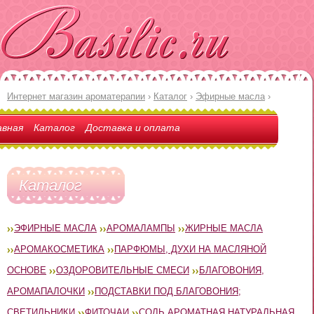
Интернет магазин ароматерапии
›
Каталог
›
Эфирные масла
›
авная
Каталог
Доставка и оплата
Каталог
ЭФИРНЫЕ МАСЛА
АРОМАЛАМПЫ
ЖИРНЫЕ МАСЛА
АРОМАКОСМЕТИКА
ПАРФЮМЫ, ДУХИ НА МАСЛЯНОЙ
ОСНОВЕ
ОЗДОРОВИТЕЛЬНЫЕ СМЕСИ
БЛАГОВОНИЯ,
АРОМАПАЛОЧКИ
ПОДСТАВКИ ПОД БЛАГОВОНИЯ;
СВЕТИЛЬНИКИ
ФИТОЧАИ
СОЛЬ АРОМАТНАЯ НАТУРАЛЬНАЯ