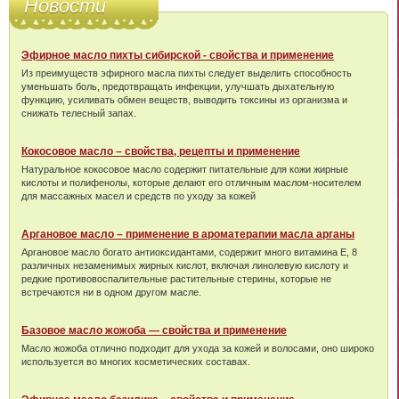
Новости
Эфирное масло пихты сибирской - свойства и применение
Из преимуществ эфирного масла пихты следует выделить способность
уменьшать боль, предотвращать инфекции, улучшать дыхательную
функцию, усиливать обмен веществ, выводить токсины из организма и
снижать телесный запах.
Кокосовое масло – свойства, рецепты и применение
Натуральное кокосовое масло содержит питательные для кожи жирные
кислоты и полифенолы, которые делают его отличным маслом-носителем
для массажных масел и средств по уходу за кожей
Аргановое масло – применение в ароматерапии масла арганы
Аргановое масло богато антиоксидантами, содержит много витамина Е, 8
различных незаменимых жирных кислот, включая линолевую кислоту и
редкие противовоспалительные растительные стерины, которые не
встречаются ни в одном другом масле.
Базовое масло жожоба — свойства и применение
Масло жожоба отлично подходит для ухода за кожей и волосами, оно широко
используется во многих косметических составах.