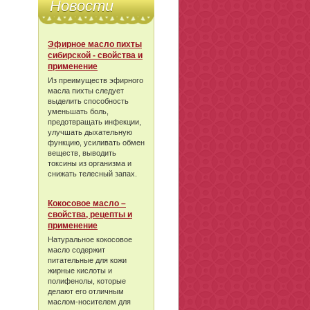
Новости
Эфирное масло пихты
сибирской - свойства и
применение
Из преимуществ эфирного
масла пихты следует
выделить способность
уменьшать боль,
предотвращать инфекции,
улучшать дыхательную
функцию, усиливать обмен
веществ, выводить
токсины из организма и
снижать телесный запах.
Кокосовое масло –
свойства, рецепты и
применение
Натуральное кокосовое
масло содержит
питательные для кожи
жирные кислоты и
полифенолы, которые
делают его отличным
маслом-носителем для