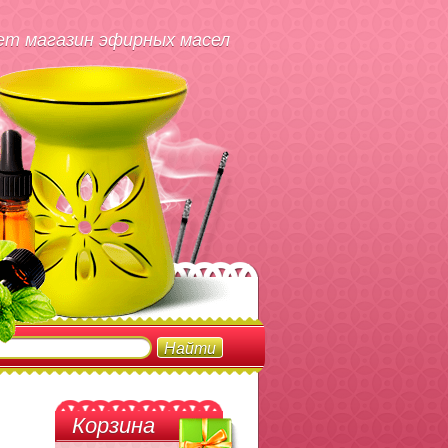
т магазин эфирных масел
Корзина