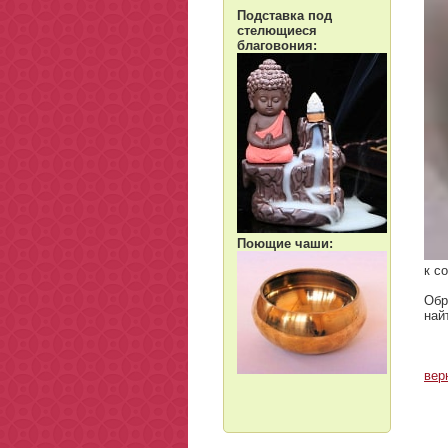
Подставка под
стелющиеся
благовония:
Поющие чаши:
к с
Обр
най
вер