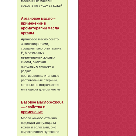
массажных масел и
средств по уходу за кожей
Аргановое масло –
применение в
ароматерапии масла
арганы
Аргановое масло богато
антиоксидантами,
содержит много витамина
Е, 8 различных
незаменимых жирных
кислот, включая
линолевую кислоту и
редкие
противовоспалительные
растительные стерины,
которые не встречаются
ни в одном другом масле.
Базовое масло жожоба
— свойства и
применение
Масло жожоба отлично
подходит для ухода за
кожей и волосами, оно
широко используется во