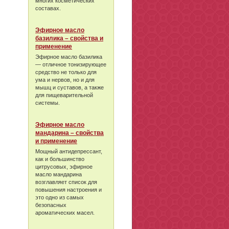
многих косметических
составах.
Эфирное масло
базилика – свойства и
применение
Эфирное масло базилика
— отличное тонизирующее
средство не только для
ума и нервов, но и для
мышц и суставов, а также
для пищеварительной
системы.
Эфирное масло
мандарина – свойства
и применение
Мощный антидепрессант,
как и большинство
цитрусовых, эфирное
масло мандарина
возглавляет список для
повышения настроения и
это одно из самых
безопасных
ароматических масел.