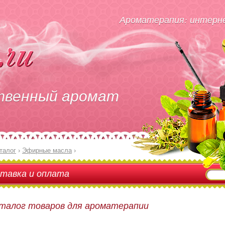
Ароматерапия: интерне
твенный аромат
талог
›
Эфирные масла
›
тавка и оплата
талог товаров для ароматерапии