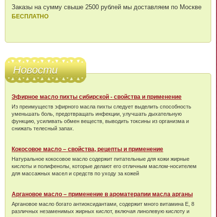
Заказы на сумму свыше 2500 рублей мы доставляем по Москве
БЕСПЛАТНО
Новости
Эфирное масло пихты сибирской - свойства и применение
Из преимуществ эфирного масла пихты следует выделить способность
уменьшать боль, предотвращать инфекции, улучшать дыхательную
функцию, усиливать обмен веществ, выводить токсины из организма и
снижать телесный запах.
Кокосовое масло – свойства, рецепты и применение
Натуральное кокосовое масло содержит питательные для кожи жирные
кислоты и полифенолы, которые делают его отличным маслом-носителем
для массажных масел и средств по уходу за кожей
Аргановое масло – применение в ароматерапии масла арганы
Аргановое масло богато антиоксидантами, содержит много витамина Е, 8
различных незаменимых жирных кислот, включая линолевую кислоту и