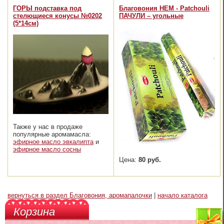
ГОРЫ подставка под
Благовония HEM - Patchouli
стелющиеся конусы №0202
ПАЧУЛИ – угольные
(5*14см)
Также у нас в продаже
популярные аромамасла:
эфирное масло эвкалипта
и
эфирное масло сосны
Цена:
80 руб.
вернуться в раздел Благовония, аромапалочки
|
начало каталога
Корзина