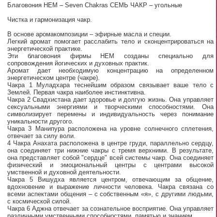
Благовония HEM – Seven Chakras СЕМЬ ЧАКР – угольные
Чистка и гармонизация чакр.
В основе аромакомпозиции – эфирные масла и специи.
Легкий аромат помогает расслабить тело и сконцентрироваться на
энергетической практике.
Эти благовония фирмы HEM созданы специально для
сопровождения йогических и духовных практик.
Аромат дает необходимую концентрацию на определенном
энергетическом центре (чакре).
Чакра 1 Муладхара теснейшим образом связывает ваше тело с
Землей. Первая чакра наиболее инстинктивна.
Чакра 2 Свадхистана дает здоровье и долгую жизнь. Она управляет
сексуальными энергиями и творческими способностями. Она
символизирует перемены и индивидуальность через понимание
уникальности другого.
Чакра 3 Манипура расположена на уровне солнечного сплетения,
отвечает за силу воли.
4 Чакра Анахата расположена в центре груди, параллельно сердцу,
она соединяет три нижние чакры с тремя верхними. В результате,
она представляет собой "сердце" всей системы чакр. Она соединяет
физический и эмоциональный центры с центрами высокой
умственной и духовной деятельности.
Чакра 5 Вишудха является центром, отвечающим за общение,
вдохновение и выражение личности человека. Чакра связана со
всеми аспектами общения – с собственным «я», с другими людьми,
с космической силой.
Чакра 6 Аджна отвечает за сознательное восприятие. Она управляет
различными умственными способностями, памятью и знанием.