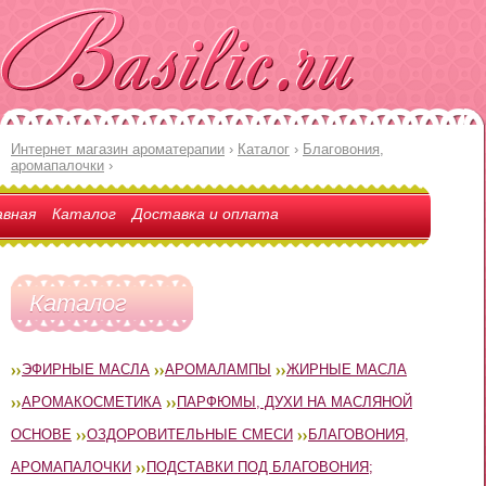
Интернет магазин ароматерапии
›
Каталог
›
Благовония,
аромапалочки
›
авная
Каталог
Доставка и оплата
Каталог
ЭФИРНЫЕ МАСЛА
АРОМАЛАМПЫ
ЖИРНЫЕ МАСЛА
АРОМАКОСМЕТИКА
ПАРФЮМЫ, ДУХИ НА МАСЛЯНОЙ
ОСНОВЕ
ОЗДОРОВИТЕЛЬНЫЕ СМЕСИ
БЛАГОВОНИЯ,
АРОМАПАЛОЧКИ
ПОДСТАВКИ ПОД БЛАГОВОНИЯ;