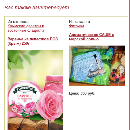
Вас также заинтересует
Из каталога
Из каталога
Крымские десетры и
Фиточаи
восточные сладости
Ароматическое САШЕ с
Варенье из лепестков РОЗ
морской солью
(Крым) 250г
Цена:
350 руб.