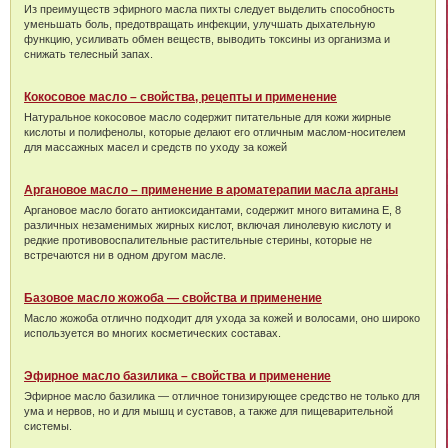
Из преимуществ эфирного масла пихты следует выделить способность
уменьшать боль, предотвращать инфекции, улучшать дыхательную
функцию, усиливать обмен веществ, выводить токсины из организма и
снижать телесный запах.
Кокосовое масло – свойства, рецепты и применение
Натуральное кокосовое масло содержит питательные для кожи жирные
кислоты и полифенолы, которые делают его отличным маслом-носителем
для массажных масел и средств по уходу за кожей
Аргановое масло – применение в ароматерапии масла арганы
Аргановое масло богато антиоксидантами, содержит много витамина Е, 8
различных незаменимых жирных кислот, включая линолевую кислоту и
редкие противовоспалительные растительные стерины, которые не
встречаются ни в одном другом масле.
Базовое масло жожоба — свойства и применение
Масло жожоба отлично подходит для ухода за кожей и волосами, оно широко
используется во многих косметических составах.
Эфирное масло базилика – свойства и применение
Эфирное масло базилика — отличное тонизирующее средство не только для
ума и нервов, но и для мышц и суставов, а также для пищеварительной
системы.