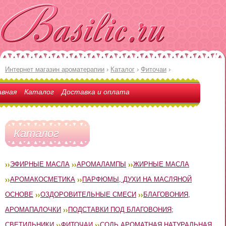
Интернет магазин ароматерапии
›
Каталог
›
Фиточаи
›
авная
Каталог
Доставка и оплата
Каталог
ЭФИРНЫЕ МАСЛА
АРОМАЛАМПЫ
ЖИРНЫЕ МАСЛА
АРОМАКОСМЕТИКА
ПАРФЮМЫ, ДУХИ НА МАСЛЯНОЙ
ОСНОВЕ
ОЗДОРОВИТЕЛЬНЫЕ СМЕСИ
БЛАГОВОНИЯ,
АРОМАПАЛОЧКИ
ПОДСТАВКИ ПОД БЛАГОВОНИЯ;
СВЕТИЛЬНИКИ
ФИТОЧАИ
СОЛЬ АРОМАТНАЯ НАТУРАЛЬНАЯ