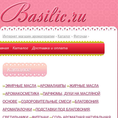
Интернет магазин ароматерапии
›
Каталог
›
Фиточаи
›
авная
Каталог
Доставка и оплата
Каталог
ЭФИРНЫЕ МАСЛА
АРОМАЛАМПЫ
ЖИРНЫЕ МАСЛА
АРОМАКОСМЕТИКА
ПАРФЮМЫ, ДУХИ НА МАСЛЯНОЙ
ОСНОВЕ
ОЗДОРОВИТЕЛЬНЫЕ СМЕСИ
БЛАГОВОНИЯ,
АРОМАПАЛОЧКИ
ПОДСТАВКИ ПОД БЛАГОВОНИЯ;
СВЕТИЛЬНИКИ
ФИТОЧАИ
СОЛЬ АРОМАТНАЯ НАТУРАЛЬНАЯ