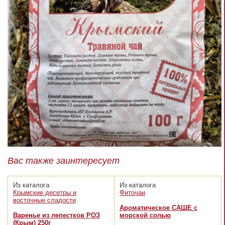
Вас также заинтересует
Из каталога
Из каталога
Крымские десетры и
Фиточаи
восточные сладости
Ароматическое САШЕ с
Варенье из лепестков РОЗ
морской солью
(Крым) 250г