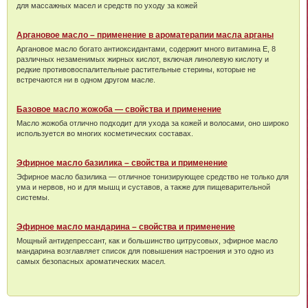
для массажных масел и средств по уходу за кожей
Аргановое масло – применение в ароматерапии масла арганы
Аргановое масло богато антиоксидантами, содержит много витамина Е, 8
различных незаменимых жирных кислот, включая линолевую кислоту и
редкие противовоспалительные растительные стерины, которые не
встречаются ни в одном другом масле.
Базовое масло жожоба — свойства и применение
Масло жожоба отлично подходит для ухода за кожей и волосами, оно широко
используется во многих косметических составах.
Эфирное масло базилика – свойства и применение
Эфирное масло базилика — отличное тонизирующее средство не только для
ума и нервов, но и для мышц и суставов, а также для пищеварительной
системы.
Эфирное масло мандарина – свойства и применение
Мощный антидепрессант, как и большинство цитрусовых, эфирное масло
мандарина возглавляет список для повышения настроения и это одно из
самых безопасных ароматических масел.