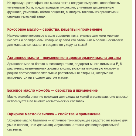
Из преимуществ эфирного масла пихты следует выделить способность
уменьшать боль, предотвращать инфекции, улучшать дыхательную
функцию, усиливать обмен веществ, выводить токсины из организма и
снижать телесный запах.
Кокосовое масло – свойства, рецепты и применение
Натуральное кокосовое масло содержит питательные для кожи жирные
кислоты и полифенолы, которые делают его отличным маслом-носителем
для массажных масел и средств по уходу за кожей
Аргановое масло – применение в ароматерапии масла арганы
Аргановое масло богато антиоксидантами, содержит много витамина Е, 8
различных незаменимых жирных кислот, включая линолевую кислоту и
редкие противовоспалительные растительные стерины, которые не
встречаются ни в одном другом масле.
Базовое масло жожоба — свойства и применение
Масло жожоба отлично подходит для ухода за кожей и волосами, оно широко
используется во многих косметических составах.
Эфирное масло базилика – свойства и применение
Эфирное масло базилика — отличное тонизирующее средство не только для
ума и нервов, но и для мышц и суставов, а также для пищеварительной
системы.