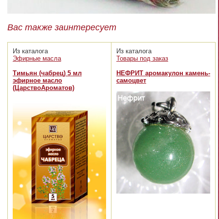
Вас также заинтересует
Из каталога
Из каталога
Эфирные масла
Товары под заказ
Тимьян (чабрец) 5 мл
НЕФРИТ аромакулон камень-
эфирное масло
самоцвет
(ЦарствоАроматов)