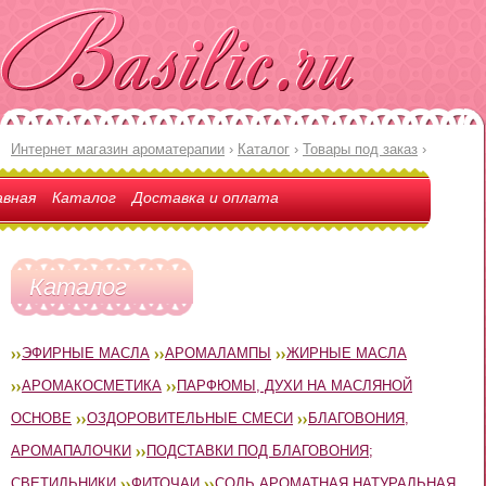
Интернет магазин ароматерапии
›
Каталог
›
Товары под заказ
›
авная
Каталог
Доставка и оплата
Каталог
ЭФИРНЫЕ МАСЛА
АРОМАЛАМПЫ
ЖИРНЫЕ МАСЛА
АРОМАКОСМЕТИКА
ПАРФЮМЫ, ДУХИ НА МАСЛЯНОЙ
ОСНОВЕ
ОЗДОРОВИТЕЛЬНЫЕ СМЕСИ
БЛАГОВОНИЯ,
АРОМАПАЛОЧКИ
ПОДСТАВКИ ПОД БЛАГОВОНИЯ;
СВЕТИЛЬНИКИ
ФИТОЧАИ
СОЛЬ АРОМАТНАЯ НАТУРАЛЬНАЯ