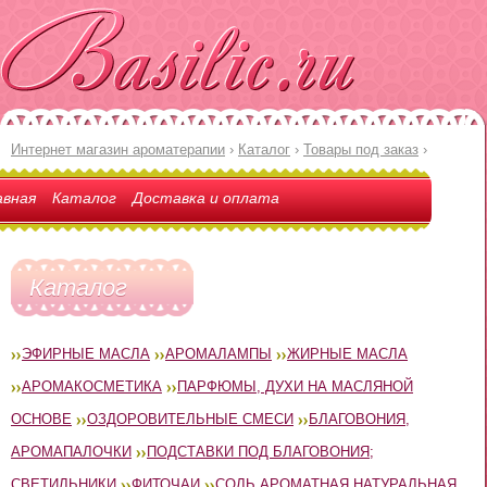
Интернет магазин ароматерапии
›
Каталог
›
Товары под заказ
›
авная
Каталог
Доставка и оплата
Каталог
ЭФИРНЫЕ МАСЛА
АРОМАЛАМПЫ
ЖИРНЫЕ МАСЛА
АРОМАКОСМЕТИКА
ПАРФЮМЫ, ДУХИ НА МАСЛЯНОЙ
ОСНОВЕ
ОЗДОРОВИТЕЛЬНЫЕ СМЕСИ
БЛАГОВОНИЯ,
АРОМАПАЛОЧКИ
ПОДСТАВКИ ПОД БЛАГОВОНИЯ;
СВЕТИЛЬНИКИ
ФИТОЧАИ
СОЛЬ АРОМАТНАЯ НАТУРАЛЬНАЯ