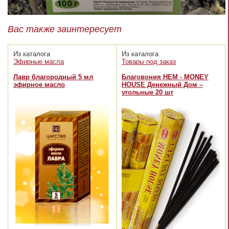
Вас также заинтересует
Из каталога
Из каталога
Эфирные масла
Товары под заказ
Лавр благородный 5 мл
Благовония HEM - MONEY
эфирное масло
HOUSE Денежный Дом –
угольные 20 шт