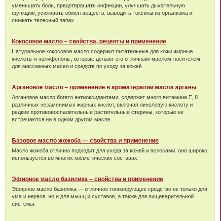
уменьшать боль, предотвращать инфекции, улучшать дыхательную
функцию, усиливать обмен веществ, выводить токсины из организма и
снижать телесный запах.
Кокосовое масло – свойства, рецепты и применение
Натуральное кокосовое масло содержит питательные для кожи жирные
кислоты и полифенолы, которые делают его отличным маслом-носителем
для массажных масел и средств по уходу за кожей
Аргановое масло – применение в ароматерапии масла арганы
Аргановое масло богато антиоксидантами, содержит много витамина Е, 8
различных незаменимых жирных кислот, включая линолевую кислоту и
редкие противовоспалительные растительные стерины, которые не
встречаются ни в одном другом масле.
Базовое масло жожоба — свойства и применение
Масло жожоба отлично подходит для ухода за кожей и волосами, оно широко
используется во многих косметических составах.
Эфирное масло базилика – свойства и применение
Эфирное масло базилика — отличное тонизирующее средство не только для
ума и нервов, но и для мышц и суставов, а также для пищеварительной
системы.