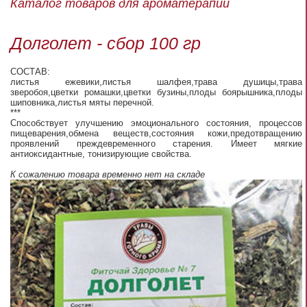
Каталог товаров для ароматерапии
Долголет - сбор 100 гр
СОСТАВ:
листья ежевики,листья шалфея,трава душицы,трава
зверобоя,цветки ромашки,цветки бузины,плоды боярышника,плоды
шиповника,листья мяты перечной.
***
Способствует улучшению эмоционального состояния, процессов
пищеварения,обмена веществ,состояния кожи,предотвращению
проявлений преждевременного старения. Имеет мягкие
антиоксидантные, тонизирующие свойства.
К сожалению товара временно нет на складе