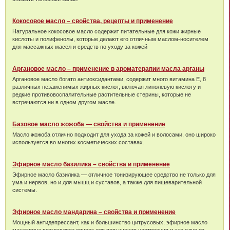
Кокосовое масло – свойства, рецепты и применение
Натуральное кокосовое масло содержит питательные для кожи жирные
кислоты и полифенолы, которые делают его отличным маслом-носителем
для массажных масел и средств по уходу за кожей
Аргановое масло – применение в ароматерапии масла арганы
Аргановое масло богато антиоксидантами, содержит много витамина Е, 8
различных незаменимых жирных кислот, включая линолевую кислоту и
редкие противовоспалительные растительные стерины, которые не
встречаются ни в одном другом масле.
Базовое масло жожоба — свойства и применение
Масло жожоба отлично подходит для ухода за кожей и волосами, оно широко
используется во многих косметических составах.
Эфирное масло базилика – свойства и применение
Эфирное масло базилика — отличное тонизирующее средство не только для
ума и нервов, но и для мышц и суставов, а также для пищеварительной
системы.
Эфирное масло мандарина – свойства и применение
Мощный антидепрессант, как и большинство цитрусовых, эфирное масло
мандарина возглавляет список для повышения настроения и это одно из