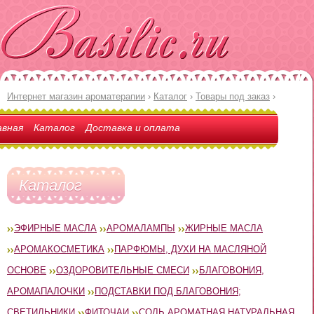
Интернет магазин ароматерапии
›
Каталог
›
Товары под заказ
›
авная
Каталог
Доставка и оплата
Каталог
ЭФИРНЫЕ МАСЛА
АРОМАЛАМПЫ
ЖИРНЫЕ МАСЛА
АРОМАКОСМЕТИКА
ПАРФЮМЫ, ДУХИ НА МАСЛЯНОЙ
ОСНОВЕ
ОЗДОРОВИТЕЛЬНЫЕ СМЕСИ
БЛАГОВОНИЯ,
АРОМАПАЛОЧКИ
ПОДСТАВКИ ПОД БЛАГОВОНИЯ;
СВЕТИЛЬНИКИ
ФИТОЧАИ
СОЛЬ АРОМАТНАЯ НАТУРАЛЬНАЯ