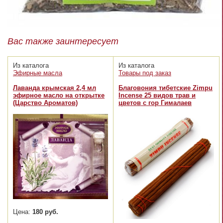
Вас также заинтересует
Из каталога
Из каталога
Эфирные масла
Товары под заказ
Лаванда крымская 2,4 мл
Благовония тибетские Zimpu
эфирное масло на открытке
Incense 25 видов трав и
(Царство Ароматов)
цветов с гор Гималаев
Цена:
180 руб.