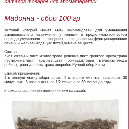
Каталог товаров для ароматерапии
Мадонна - сбор 100 гр
Фиточай который может быть рекомендован для уменьшения
эмоционального напряжения у женщин в предклимактерическом
периоде,улучшению процесса пищеварения,функционирование
печени и желчевыводящих путей,обмена веществ.
Состав:
лист ежевики,лист кизила,трава репешка,лист грецкого ореха,трава
пустырника,лист крапивы,цвет ромашки,трава мелиссы,плоды
рябины,трава донника,трава зверобоя.Ручной сбор Крым.
Способ применения:
1 столовую ложку сбора залить 1 стаканом кипятка, настаивать 30
минут, пить 3 раза в день по 1/2 стакана за 30 минут до еды.
К сожалению товара временно нет на складе