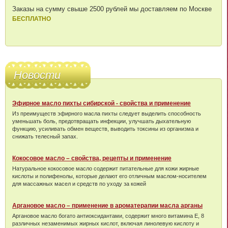
Заказы на сумму свыше 2500 рублей мы доставляем по Москве
БЕСПЛАТНО
Новости
Эфирное масло пихты сибирской - свойства и применение
Из преимуществ эфирного масла пихты следует выделить способность
уменьшать боль, предотвращать инфекции, улучшать дыхательную
функцию, усиливать обмен веществ, выводить токсины из организма и
снижать телесный запах.
Кокосовое масло – свойства, рецепты и применение
Натуральное кокосовое масло содержит питательные для кожи жирные
кислоты и полифенолы, которые делают его отличным маслом-носителем
для массажных масел и средств по уходу за кожей
Аргановое масло – применение в ароматерапии масла арганы
Аргановое масло богато антиоксидантами, содержит много витамина Е, 8
различных незаменимых жирных кислот, включая линолевую кислоту и