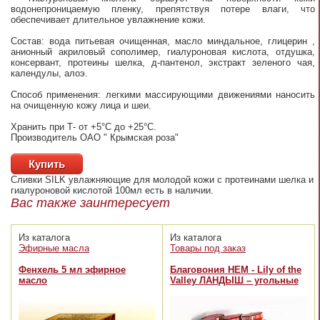
водонепроницаемую пленку, препятствуя потере влаги, что
обеспечивает длительное увлажнение кожи.
Состав: вода питьевая очищенная, масло миндальное, глицерин ,
анионный акриловый сополимер, гиалуроновая кислота, отдушка,
консервант, протеины шелка, д-пантенол, экстракт зеленого чая,
календулы, алоэ.
Способ применения: легкими массирующими движениями наносить
на очищенную кожу лица и шеи.
Хранить при Т- от +5°С до +25°С.
Производитель ОАО " Крымская роза"
Купить
Сливки SILK увлажняющие для молодой кожи с протеинами шелка и
гиалуроновой кислотой 100мл
есть в наличии.
Вас также заинтересует
Из каталога
Из каталога
Эфирные масла
Товары под заказ
Фенхель 5 мл эфирное
Благовония HEM - Lily of the
масло
Valley ЛАНДЫШ – угольные