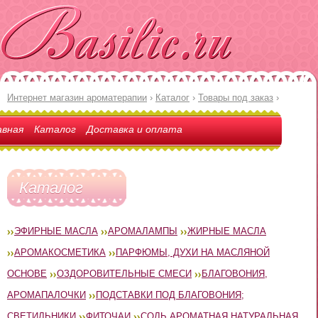
Интернет магазин ароматерапии
›
Каталог
›
Товары под заказ
›
авная
Каталог
Доставка и оплата
Каталог
ЭФИРНЫЕ МАСЛА
АРОМАЛАМПЫ
ЖИРНЫЕ МАСЛА
АРОМАКОСМЕТИКА
ПАРФЮМЫ, ДУХИ НА МАСЛЯНОЙ
ОСНОВЕ
ОЗДОРОВИТЕЛЬНЫЕ СМЕСИ
БЛАГОВОНИЯ,
АРОМАПАЛОЧКИ
ПОДСТАВКИ ПОД БЛАГОВОНИЯ;
СВЕТИЛЬНИКИ
ФИТОЧАИ
СОЛЬ АРОМАТНАЯ НАТУРАЛЬНАЯ