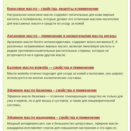
Кокосовое масло – свойства, рецепты и применение
Натуральное кокосовое масло содержит питательные для кожи жирные
кислоты и полифенолы, которые делают его отличным маслом-носителем
для массажных масел и средств по уходу за кожей
Аргановое масло – применение в ароматерапии масла арганы
Аргановое масло богато антиоксидантами, содержит много витамина Е, 8
различных незаменимых жирных кислот, включая линолевую кислоту и
редкие противовоспалительные растительные стерины, которые не
встречаются ни в одном другом масле.
Базовое масло жожоба — свойства и применение
Масло жожоба отлично подходит для ухода за кожей и волосами, оно широко
используется во многих косметических составах.
Эфирное масло базилика – свойства и применение
Эфирное масло базилика — отличное тонизирующее средство не только для
ума и нервов, но и для мышц и суставов, а также для пищеварительной
системы.
Эфирное масло мандарина – свойства и применение
Мощный антидепрессант, как и большинство цитрусовых, эфирное масло
мандарина возглавляет список для повышения настроения и это одно из