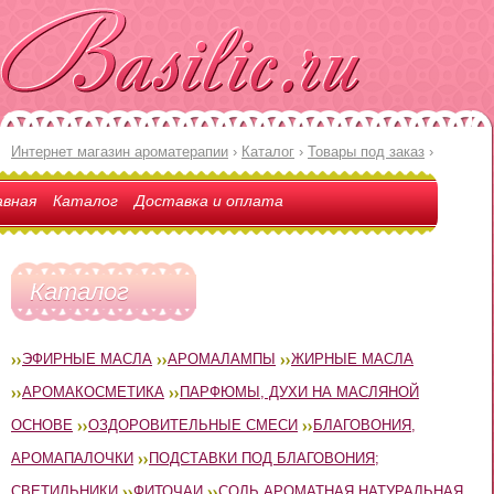
Интернет магазин ароматерапии
›
Каталог
›
Товары под заказ
›
авная
Каталог
Доставка и оплата
Каталог
ЭФИРНЫЕ МАСЛА
АРОМАЛАМПЫ
ЖИРНЫЕ МАСЛА
АРОМАКОСМЕТИКА
ПАРФЮМЫ, ДУХИ НА МАСЛЯНОЙ
ОСНОВЕ
ОЗДОРОВИТЕЛЬНЫЕ СМЕСИ
БЛАГОВОНИЯ,
АРОМАПАЛОЧКИ
ПОДСТАВКИ ПОД БЛАГОВОНИЯ;
СВЕТИЛЬНИКИ
ФИТОЧАИ
СОЛЬ АРОМАТНАЯ НАТУРАЛЬНАЯ