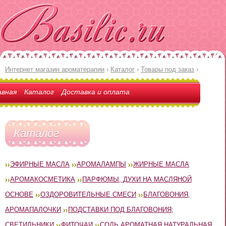
Интернет магазин ароматерапии
›
Каталог
›
Товары под заказ
›
авная
Каталог
Доставка и оплата
Каталог
ЭФИРНЫЕ МАСЛА
АРОМАЛАМПЫ
ЖИРНЫЕ МАСЛА
АРОМАКОСМЕТИКА
ПАРФЮМЫ, ДУХИ НА МАСЛЯНОЙ
ОСНОВЕ
ОЗДОРОВИТЕЛЬНЫЕ СМЕСИ
БЛАГОВОНИЯ,
АРОМАПАЛОЧКИ
ПОДСТАВКИ ПОД БЛАГОВОНИЯ;
СВЕТИЛЬНИКИ
ФИТОЧАИ
СОЛЬ АРОМАТНАЯ НАТУРАЛЬНАЯ