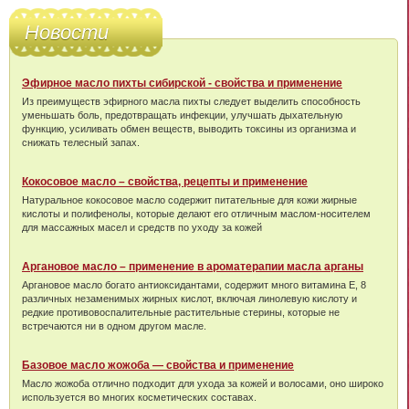
Новости
Эфирное масло пихты сибирской - свойства и применение
Из преимуществ эфирного масла пихты следует выделить способность
уменьшать боль, предотвращать инфекции, улучшать дыхательную
функцию, усиливать обмен веществ, выводить токсины из организма и
снижать телесный запах.
Кокосовое масло – свойства, рецепты и применение
Натуральное кокосовое масло содержит питательные для кожи жирные
кислоты и полифенолы, которые делают его отличным маслом-носителем
для массажных масел и средств по уходу за кожей
Аргановое масло – применение в ароматерапии масла арганы
Аргановое масло богато антиоксидантами, содержит много витамина Е, 8
различных незаменимых жирных кислот, включая линолевую кислоту и
редкие противовоспалительные растительные стерины, которые не
встречаются ни в одном другом масле.
Базовое масло жожоба — свойства и применение
Масло жожоба отлично подходит для ухода за кожей и волосами, оно широко
используется во многих косметических составах.