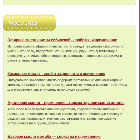
Новости
Эфирное масло пихты сибирской - свойства и применение
Из преимуществ эфирного масла пихты следует выделить способность
уменьшать боль, предотвращать инфекции, улучшать дыхательную
функцию, усиливать обмен веществ, выводить токсины из организма и
снижать телесный запах.
Кокосовое масло – свойства, рецепты и применение
Натуральное кокосовое масло содержит питательные для кожи жирные
кислоты и полифенолы, которые делают его отличным маслом-носителем
для массажных масел и средств по уходу за кожей
Аргановое масло – применение в ароматерапии масла арганы
Аргановое масло богато антиоксидантами, содержит много витамина Е, 8
различных незаменимых жирных кислот, включая линолевую кислоту и
редкие противовоспалительные растительные стерины, которые не
встречаются ни в одном другом масле.
Базовое масло жожоба — свойства и применение