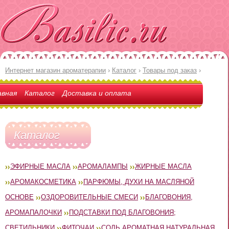
Интернет магазин ароматерапии
›
Каталог
›
Товары под заказ
›
авная
Каталог
Доставка и оплата
Каталог
ЭФИРНЫЕ МАСЛА
АРОМАЛАМПЫ
ЖИРНЫЕ МАСЛА
АРОМАКОСМЕТИКА
ПАРФЮМЫ, ДУХИ НА МАСЛЯНОЙ
ОСНОВЕ
ОЗДОРОВИТЕЛЬНЫЕ СМЕСИ
БЛАГОВОНИЯ,
АРОМАПАЛОЧКИ
ПОДСТАВКИ ПОД БЛАГОВОНИЯ;
СВЕТИЛЬНИКИ
ФИТОЧАИ
СОЛЬ АРОМАТНАЯ НАТУРАЛЬНАЯ