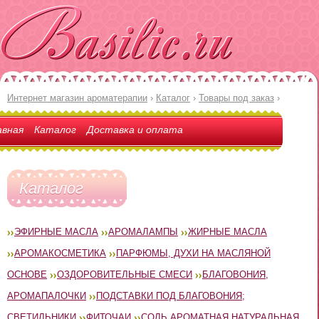
Интернет магазин ароматерапии
›
Каталог
›
Товары под заказ
›
авная
Каталог
Доставка и оплата
Каталог
ЭФИРНЫЕ МАСЛА
АРОМАЛАМПЫ
ЖИРНЫЕ МАСЛА
АРОМАКОСМЕТИКА
ПАРФЮМЫ, ДУХИ НА МАСЛЯНОЙ
ОСНОВЕ
ОЗДОРОВИТЕЛЬНЫЕ СМЕСИ
БЛАГОВОНИЯ,
АРОМАПАЛОЧКИ
ПОДСТАВКИ ПОД БЛАГОВОНИЯ;
СВЕТИЛЬНИКИ
ФИТОЧАИ
СОЛЬ АРОМАТНАЯ НАТУРАЛЬНАЯ