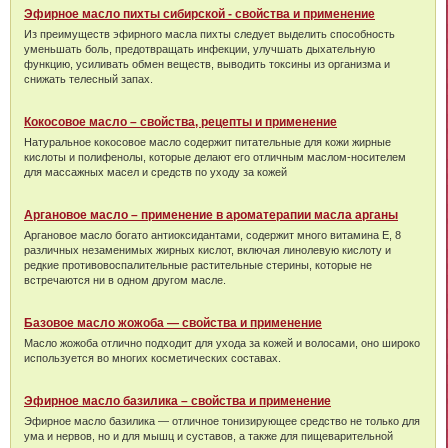
Эфирное масло пихты сибирской - свойства и применение
Из преимуществ эфирного масла пихты следует выделить способность
уменьшать боль, предотвращать инфекции, улучшать дыхательную
функцию, усиливать обмен веществ, выводить токсины из организма и
снижать телесный запах.
Кокосовое масло – свойства, рецепты и применение
Натуральное кокосовое масло содержит питательные для кожи жирные
кислоты и полифенолы, которые делают его отличным маслом-носителем
для массажных масел и средств по уходу за кожей
Аргановое масло – применение в ароматерапии масла арганы
Аргановое масло богато антиоксидантами, содержит много витамина Е, 8
различных незаменимых жирных кислот, включая линолевую кислоту и
редкие противовоспалительные растительные стерины, которые не
встречаются ни в одном другом масле.
Базовое масло жожоба — свойства и применение
Масло жожоба отлично подходит для ухода за кожей и волосами, оно широко
используется во многих косметических составах.
Эфирное масло базилика – свойства и применение
Эфирное масло базилика — отличное тонизирующее средство не только для
ума и нервов, но и для мышц и суставов, а также для пищеварительной