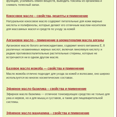
функцию, усиливать обмен веществ, выводить токсины из организма и
снижать телесный запах.
Кокосовое масло – свойства, рецепты и применение
Натуральное кокосовое масло содержит питательные для кожи жирные
кислоты и полифенолы, которые делают его отличным маслом-носителем
для массажных масел и средств по уходу за кожей
Аргановое масло – применение в ароматерапии масла арганы
Аргановое масло богато антиоксидантами, содержит много витамина Е, 8
различных незаменимых жирных кислот, включая линолевую кислоту и
редкие противовоспалительные растительные стерины, которые не
встречаются ни в одном другом масле.
Базовое масло жожоба — свойства и применение
Масло жожоба отлично подходит для ухода за кожей и волосами, оно широко
используется во многих косметических составах.
Эфирное масло базилика – свойства и применение
Эфирное масло базилика — отличное тонизирующее средство не только для
ума и нервов, но и для мышц и суставов, а также для пищеварительной
системы.
Эфирное масло мандарина – свойства и применение