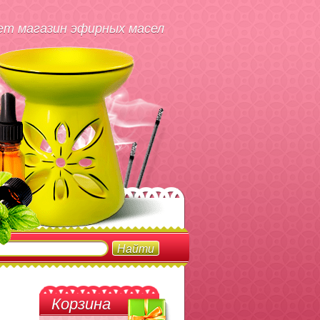
т магазин эфирных масел
Корзина