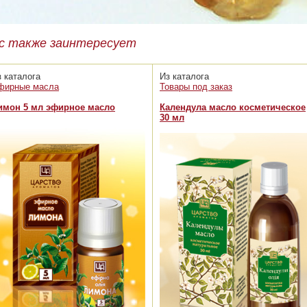
с также заинтересует
з каталога
Из каталога
фирные масла
Товары под заказ
имон 5 мл эфирное масло
Календула масло косметическое
30 мл