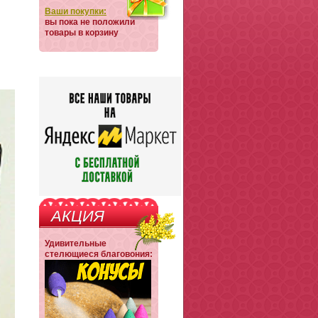
Ваши покупки:
вы пока не положили
товары в корзину
АКЦИЯ
Удивительные
стелющиеся благовония: