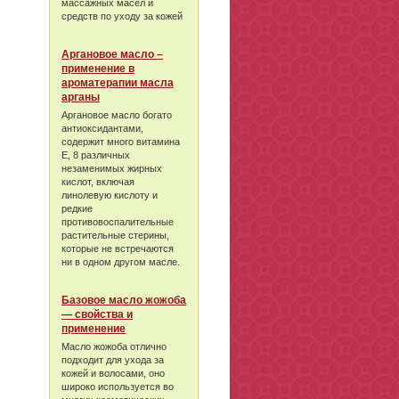
массажных масел и
средств по уходу за кожей
Аргановое масло –
применение в
ароматерапии масла
арганы
Аргановое масло богато
антиоксидантами,
содержит много витамина
Е, 8 различных
незаменимых жирных
кислот, включая
линолевую кислоту и
редкие
противовоспалительные
растительные стерины,
которые не встречаются
ни в одном другом масле.
Базовое масло жожоба
— свойства и
применение
Масло жожоба отлично
подходит для ухода за
кожей и волосами, оно
широко используется во