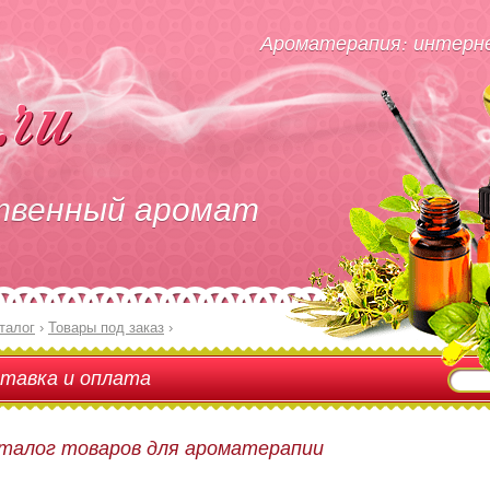
Ароматерапия: интерне
твенный аромат
талог
›
Товары под заказ
›
тавка и оплата
талог товаров для ароматерапии