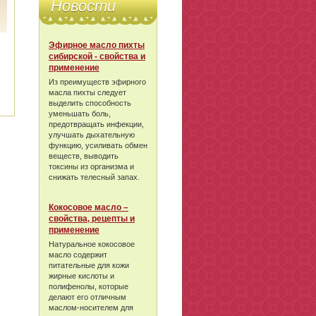
Новости
Эфирное масло пихты
сибирской - свойства и
применение
Из преимуществ эфирного
масла пихты следует
выделить способность
уменьшать боль,
предотвращать инфекции,
улучшать дыхательную
функцию, усиливать обмен
веществ, выводить
токсины из организма и
снижать телесный запах.
Кокосовое масло –
свойства, рецепты и
применение
Натуральное кокосовое
масло содержит
питательные для кожи
жирные кислоты и
полифенолы, которые
делают его отличным
маслом-носителем для