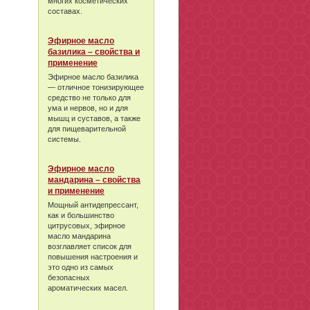
многих косметических
составах.
Эфирное масло
базилика – свойства и
применение
Эфирное масло базилика
— отличное тонизирующее
средство не только для
ума и нервов, но и для
мышц и суставов, а также
для пищеварительной
системы.
Эфирное масло
мандарина – свойства
и применение
Мощный антидепрессант,
как и большинство
цитрусовых, эфирное
масло мандарина
возглавляет список для
повышения настроения и
это одно из самых
безопасных
ароматических масел.