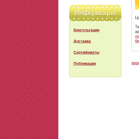
Информация
Ц
Т
Консультации
а
л
б
Доставка
Сертификаты
вер
Публикации