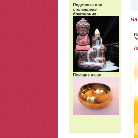
Подставка под
стелющиеся
благовония:
Ва
И
Э
Л
Поющие чаши: