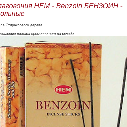
лаговония HEM - Benzoin БЕНЗОИН -
гольные
ла Стираксового дерева
ожалению товара временно нет на складе