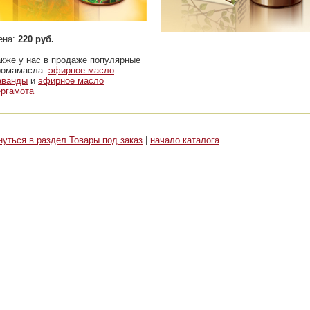
ена:
220 руб.
акже у нас в продаже популярные
ромамасла:
эфирное масло
аванды
и
эфирное масло
ергамота
нуться в раздел Товары под заказ
|
начало каталога