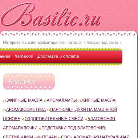
Интернет магазин ароматерапии
›
Каталог
›
Товары под заказ
›
авная
Каталог
Доставка и оплата
Каталог
ЭФИРНЫЕ МАСЛА
АРОМАЛАМПЫ
ЖИРНЫЕ МАСЛА
АРОМАКОСМЕТИКА
ПАРФЮМЫ, ДУХИ НА МАСЛЯНОЙ
ОСНОВЕ
ОЗДОРОВИТЕЛЬНЫЕ СМЕСИ
БЛАГОВОНИЯ,
АРОМАПАЛОЧКИ
ПОДСТАВКИ ПОД БЛАГОВОНИЯ;
СВЕТИЛЬНИКИ
ФИТОЧАИ
СОЛЬ АРОМАТНАЯ НАТУРАЛЬНАЯ