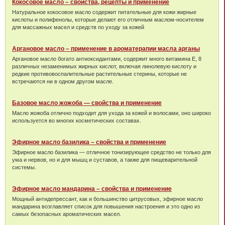
Кокосовое масло – свойства, рецепты и применение
Натуральное кокосовое масло содержит питательные для кожи жирные
кислоты и полифенолы, которые делают его отличным маслом-носителем
для массажных масел и средств по уходу за кожей
Аргановое масло – применение в ароматерапии масла арганы
Аргановое масло богато антиоксидантами, содержит много витамина Е, 8
различных незаменимых жирных кислот, включая линолевую кислоту и
редкие противовоспалительные растительные стерины, которые не
встречаются ни в одном другом масле.
Базовое масло жожоба — свойства и применение
Масло жожоба отлично подходит для ухода за кожей и волосами, оно широко
используется во многих косметических составах.
Эфирное масло базилика – свойства и применение
Эфирное масло базилика — отличное тонизирующее средство не только для
ума и нервов, но и для мышц и суставов, а также для пищеварительной
системы.
Эфирное масло мандарина – свойства и применение
Мощный антидепрессант, как и большинство цитрусовых, эфирное масло
мандарина возглавляет список для повышения настроения и это одно из
самых безопасных ароматических масел.