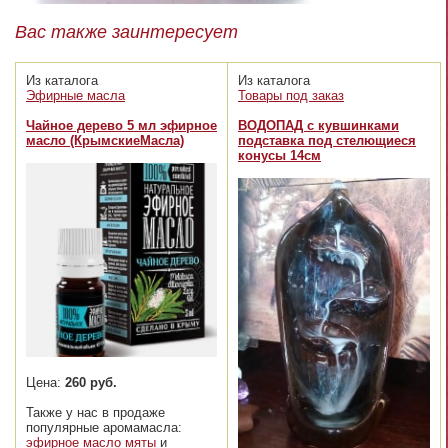
Вас также заинтересует
Из каталога
Из каталога
Эфирные масла
Товары под заказ
Чайное дерево 5 мл эфирное
ВОДОПАД с кувшинками
масло (КрымскиеМасла)
подставка под стелющиеся
конусы 14см
Цена:
260 руб.
Также у нас в продаже
популярные аромамасла:
эфирное масло мяты
и