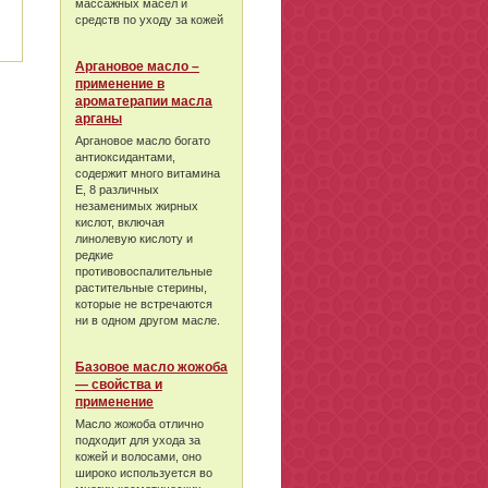
массажных масел и
средств по уходу за кожей
Аргановое масло –
применение в
ароматерапии масла
арганы
Аргановое масло богато
антиоксидантами,
содержит много витамина
Е, 8 различных
незаменимых жирных
кислот, включая
линолевую кислоту и
редкие
противовоспалительные
растительные стерины,
которые не встречаются
ни в одном другом масле.
Базовое масло жожоба
— свойства и
применение
Масло жожоба отлично
подходит для ухода за
кожей и волосами, оно
широко используется во