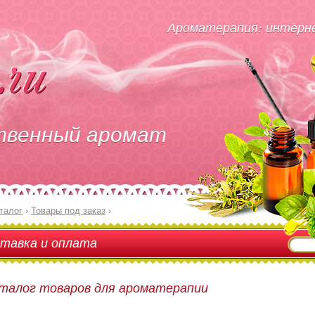
Ароматерапия: интерне
твенный аромат
талог
›
Товары под заказ
›
тавка и оплата
талог товаров для ароматерапии