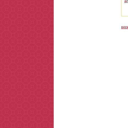
а
вер