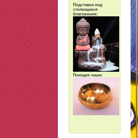
Подставка под
стелющиеся
благовония:
Поющие чаши: