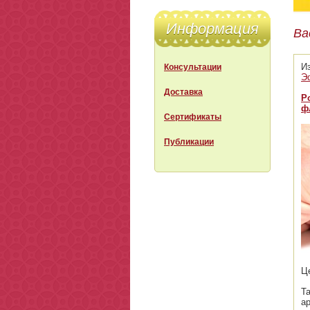
Информация
Ва
И
Консультации
Э
Доставка
Р
ф
Сертификаты
Публикации
Ц
Т
а