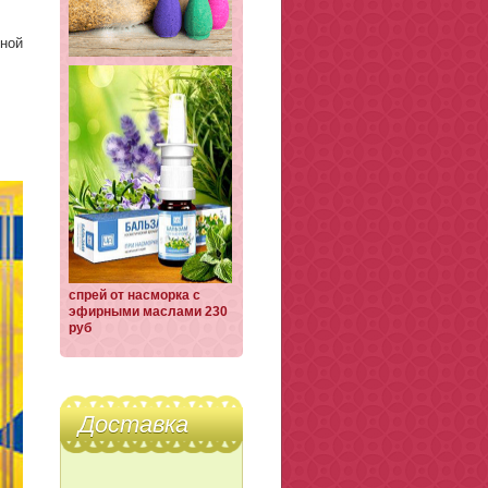
рной
спрей от насморка с
эфирными маслами 230
руб
Доставка