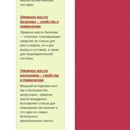
многих косметических
составах.
Эфирное масло
базилика – свойства и
применение
Эфирное масло базилика
— отличное тонизирующее
средство не только для
ума и нервов, но и для
мышц и суставов, а также
для пищеварительной
системы.
Эфирное масло
мандарина – свойства
и применение
Мощный антидепрессант,
как и большинство
цитрусовых, эфирное
масло мандарина
возглавляет список для
повышения настроения и
это одно из самых
безопасных
ароматических масел.