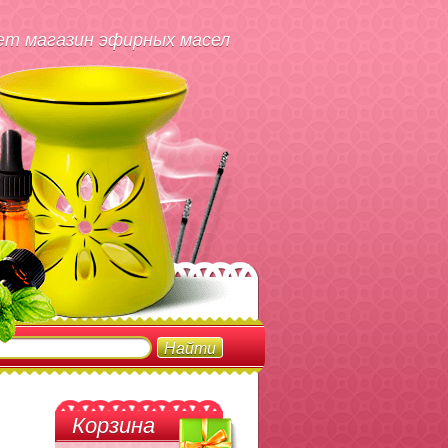
т магазин эфирных масел
Корзина