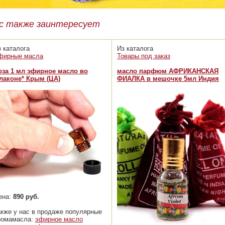
с также заинтересует
з каталога
Из каталога
фирные масла
Товары под заказ
оза 1 мл эфирное масло во
масло парфюм АФРИКАНСКАЯ
лаконе* Крым (ЦА)
ФИАЛКА в мешочке 5мл Индия
ена:
890 руб.
акже у нас в продаже популярные
ромамасла:
эфирное масло