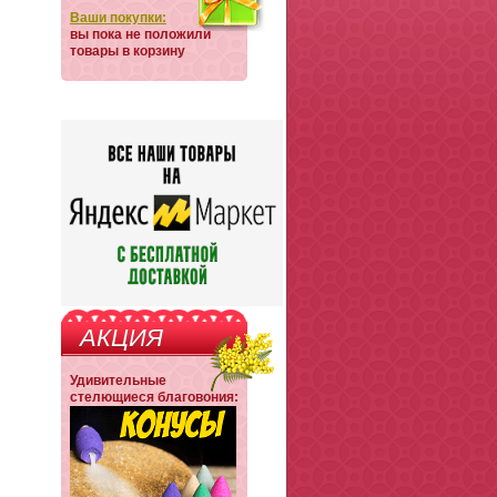
Ваши покупки:
вы пока не положили
товары в корзину
АКЦИЯ
Удивительные
стелющиеся благовония: