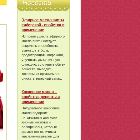
Новости
Эфирное масло пихты
сибирской - свойства и
применение
Из преимуществ эфирного
масла пихты следует
выделить способность
уменьшать боль,
предотвращать инфекции,
улучшать дыхательную
функцию, усиливать обмен
веществ, выводить
токсины из организма и
снижать телесный запах.
Кокосовое масло –
свойства, рецепты и
применение
Натуральное кокосовое
масло содержит
питательные для кожи
жирные кислоты и
полифенолы, которые
делают его отличным
маслом-носителем для