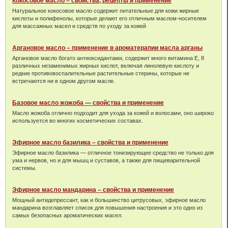
Кокосовое масло – свойства, рецепты и применение
Натуральное кокосовое масло содержит питательные для кожи жирные
кислоты и полифенолы, которые делают его отличным маслом-носителем
для массажных масел и средств по уходу за кожей
Аргановое масло – применение в ароматерапии масла арганы
Аргановое масло богато антиоксидантами, содержит много витамина Е, 8
различных незаменимых жирных кислот, включая линолевую кислоту и
редкие противовоспалительные растительные стерины, которые не
встречаются ни в одном другом масле.
Базовое масло жожоба — свойства и применение
Масло жожоба отлично подходит для ухода за кожей и волосами, оно широко
используется во многих косметических составах.
Эфирное масло базилика – свойства и применение
Эфирное масло базилика — отличное тонизирующее средство не только для
ума и нервов, но и для мышц и суставов, а также для пищеварительной
системы.
Эфирное масло мандарина – свойства и применение
Мощный антидепрессант, как и большинство цитрусовых, эфирное масло
мандарина возглавляет список для повышения настроения и это одно из
самых безопасных ароматических масел.