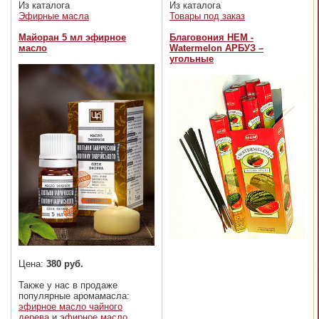
Из каталога
Из каталога
Эфирные масла
Товары под заказ
Майоран 5 мл эфирное
Благовония HEM -
масло
Watermelon АРБУЗ –
угольные
Цена:
380 руб.
Также у нас в продаже
популярные аромамасла:
эфирное масло чайного
дерева
и
эфирное масло