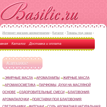
Интернет магазин ароматерапии
›
Каталог
›
Товары под заказ
›
авная
Каталог
Доставка и оплата
Каталог
ЭФИРНЫЕ МАСЛА
АРОМАЛАМПЫ
ЖИРНЫЕ МАСЛА
АРОМАКОСМЕТИКА
ПАРФЮМЫ, ДУХИ НА МАСЛЯНОЙ
ОСНОВЕ
ОЗДОРОВИТЕЛЬНЫЕ СМЕСИ
БЛАГОВОНИЯ,
АРОМАПАЛОЧКИ
ПОДСТАВКИ ПОД БЛАГОВОНИЯ;
СВЕТИЛЬНИКИ
ФИТОЧАИ
СОЛЬ АРОМАТНАЯ НАТУРАЛЬНАЯ