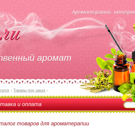
Ароматерапия: интерне
твенный аромат
талог
›
Товары под заказ
›
тавка и оплата
талог товаров для ароматерапии