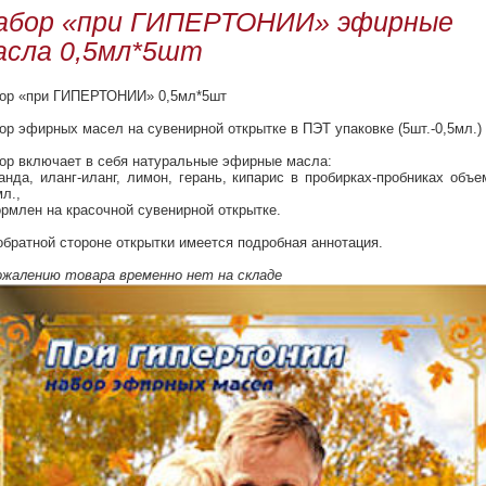
абор «при ГИПЕРТОНИИ» эфирные
асла 0,5мл*5шт
ор «при ГИПЕРТОНИИ» 0,5мл*5шт
ор эфирных масел на сувенирной открытке в ПЭТ упаковке (5шт.-0,5мл.)
ор включает в себя натуральные эфирные масла:
анда, иланг-иланг, лимон, герань, кипарис в пробирках-пробниках объ
мл.,
рмлен на красочной сувенирной открытке.
обратной стороне открытки имеется подробная аннотация.
ожалению товара временно нет на складе