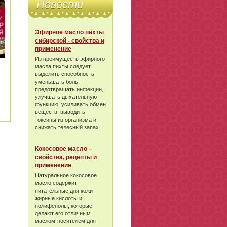
Новости
Эфирное масло пихты
сибирской - свойства и
применение
Из преимуществ эфирного
масла пихты следует
выделить способность
уменьшать боль,
предотвращать инфекции,
улучшать дыхательную
функцию, усиливать обмен
веществ, выводить
токсины из организма и
снижать телесный запах.
Кокосовое масло –
свойства, рецепты и
применение
Натуральное кокосовое
масло содержит
питательные для кожи
жирные кислоты и
полифенолы, которые
делают его отличным
маслом-носителем для