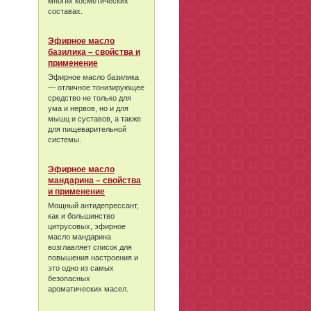
многих косметических
составах.
Эфирное масло
базилика – свойства и
применение
Эфирное масло базилика
— отличное тонизирующее
средство не только для
ума и нервов, но и для
мышц и суставов, а также
для пищеварительной
системы.
Эфирное масло
мандарина – свойства
и применение
Мощный антидепрессант,
как и большинство
цитрусовых, эфирное
масло мандарина
возглавляет список для
повышения настроения и
это одно из самых
безопасных
ароматических масел.