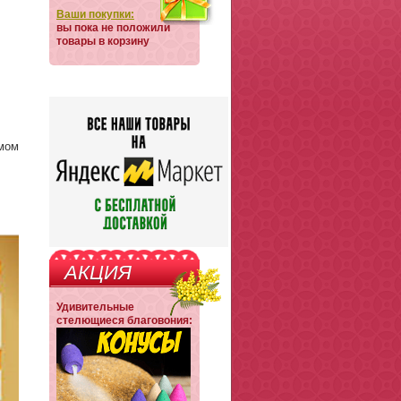
Ваши покупки:
вы пока не положили
товары в корзину
емом
АКЦИЯ
Удивительные
стелющиеся благовония: