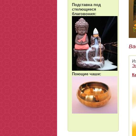
Подставка под
стелющиеся
благовония:
Ва
И
Э
Поющие чаши:
К