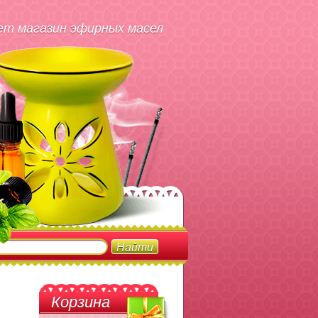
т магазин эфирных масел
Корзина