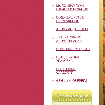
МЫЛО, ШАМПУНИ,
СКРАБЫ И МОЧАЛКИ
ВОДЫ ДУШИСТЫЕ
НАТУРАЛЬНЫЕ
АРОМАМЕДАЛЬОНЫ
ЛИТЕРАТУРА ПО
АРОМАТЕРАПИИ
ПОЛЕЗНЫЕ РЕЦЕПТЫ
ПРАЗДНИЧНАЯ
УПАКОВКА
ВОСТОЧНЫЕ
СЛАДОСТИ
ФЕН-ШУЙ, ОБЕРЕГИ
Рекомендуем