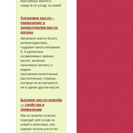
массажных масел и
средств по уходу за кожей
Аргановое масло –
применение в
ароматерапии масла
арганы
Аргановое масло богато
антиоксидантами,
содержит много витамина
Е, 8 различных
незаменимых жирных
кислот, включая
линолевую кислоту и
редкие
противовоспалительные
растительные стерины,
которые не встречаются
ни в одном другом масле.
Базовое масло жожоба
— свойства и
применение
Масло жожоба отлично
подходит для ухода за
кожей и волосами, оно
широко используется во