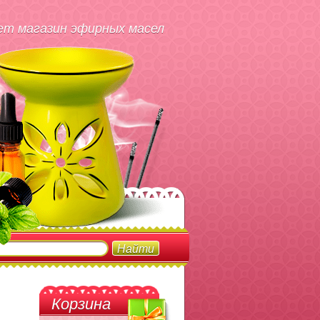
т магазин эфирных масел
Корзина