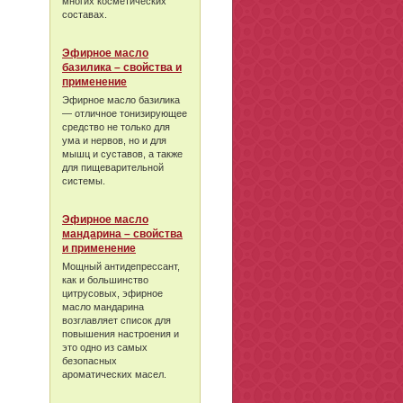
многих косметических
составах.
Эфирное масло
базилика – свойства и
применение
Эфирное масло базилика
— отличное тонизирующее
средство не только для
ума и нервов, но и для
мышц и суставов, а также
для пищеварительной
системы.
Эфирное масло
мандарина – свойства
и применение
Мощный антидепрессант,
как и большинство
цитрусовых, эфирное
масло мандарина
возглавляет список для
повышения настроения и
это одно из самых
безопасных
ароматических масел.