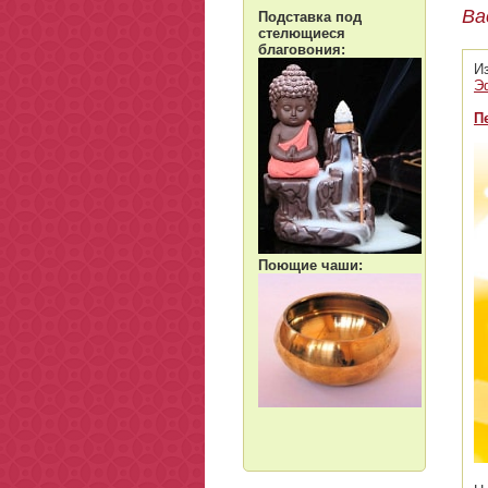
Ва
Подставка под
стелющиеся
благовония:
И
Э
П
Поющие чаши: