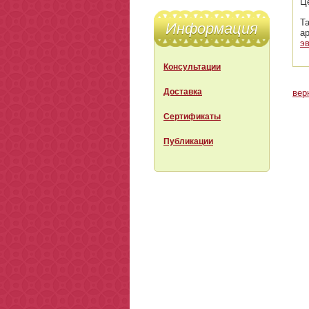
Ц
Т
Информация
а
э
Консультации
Доставка
вер
Сертификаты
Публикации