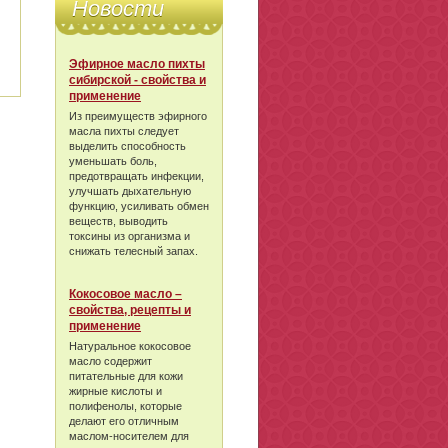
Новости
Эфирное масло пихты
сибирской - свойства и
применение
Из преимуществ эфирного
масла пихты следует
выделить способность
уменьшать боль,
предотвращать инфекции,
улучшать дыхательную
функцию, усиливать обмен
веществ, выводить
токсины из организма и
снижать телесный запах.
Кокосовое масло –
свойства, рецепты и
применение
Натуральное кокосовое
масло содержит
питательные для кожи
жирные кислоты и
полифенолы, которые
делают его отличным
маслом-носителем для