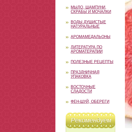
МЫЛО, ШАМПУНИ,
СКРАБЫ И МОЧАЛКИ
ВОДЫ ДУШИСТЫЕ
НАТУРАЛЬНЫЕ
АРОМАМЕДАЛЬОНЫ
ЛИТЕРАТУРА ПО
АРОМАТЕРАПИИ
ПОЛЕЗНЫЕ РЕЦЕПТЫ
ПРАЗДНИЧНАЯ
УПАКОВКА
ВОСТОЧНЫЕ
СЛАДОСТИ
ФЕН-ШУЙ, ОБЕРЕГИ
Рекомендуем