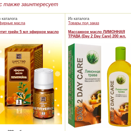
с также заинтересует
з каталога
Из каталога
фирные масла
Товары под заказ
етит грейн 5 мл эфирное масло
Массажное масло ЛИМОННАЯ
ТРАВА (Day 2 Day Care) 200 мл.