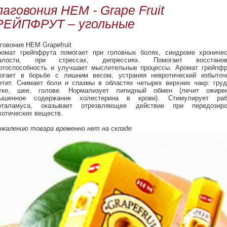
лаговония HEM - Grape Fruit
РЕЙПФРУТ – угольные
говония HEM Grapefruit
ромат грейпфрута помогает при головных болях, синдроме хроничес
талости, при стрессах, депрессиях. Помогает восстанов
отоспособность и улучшает мыслительные процессы. Аромат грейпфр
огает в борьбе с лишним весом, устраняя невротический избыточ
етит. Снимает боли и спазмы в областях четырех верхних чакр: гру
тке, шее, голове. Нормализует липидный обмен (лечит ожирен
ышенное содержание холестерина в крови). Стимулирует раб
оталамуса, оказывает отрезвляющее действие при передозиро
котических веществ.
ожалению товара временно нет на складе