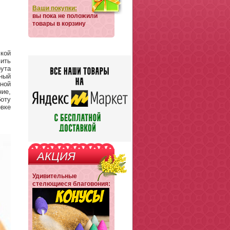
Ваши покупки:
вы пока не положили
товары в корзину
кой
ить
ута
ный
дной
ие,
оту
вке
АКЦИЯ
Удивительные
стелющиеся благовония: