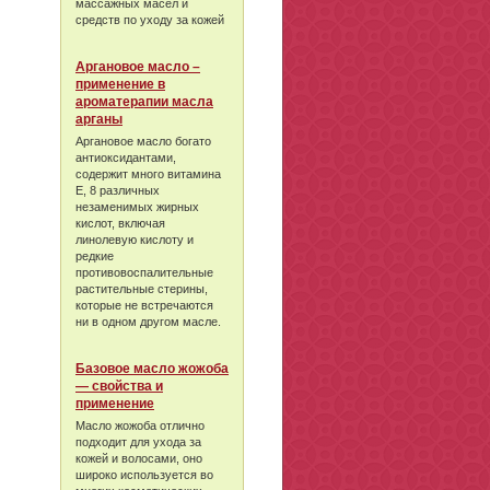
массажных масел и
средств по уходу за кожей
Аргановое масло –
применение в
ароматерапии масла
арганы
Аргановое масло богато
антиоксидантами,
содержит много витамина
Е, 8 различных
незаменимых жирных
кислот, включая
линолевую кислоту и
редкие
противовоспалительные
растительные стерины,
которые не встречаются
ни в одном другом масле.
Базовое масло жожоба
— свойства и
применение
Масло жожоба отлично
подходит для ухода за
кожей и волосами, оно
широко используется во