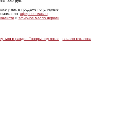
ена:
380 руб.
акже у нас в продаже популярные
ромамасла:
эфирное масло
вкалипта
и
эфирное масло нероли
нуться в раздел Товары под заказ
|
начало каталога