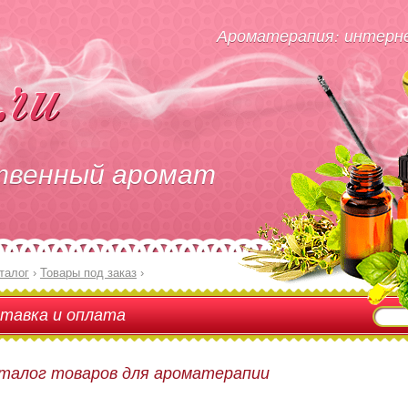
Ароматерапия: интерне
твенный аромат
талог
›
Товары под заказ
›
тавка и оплата
талог товаров для ароматерапии