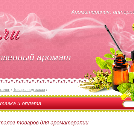
Ароматерапия: интерне
твенный аромат
талог
›
Товары под заказ
›
тавка и оплата
талог товаров для ароматерапии