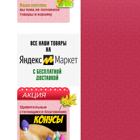
Ваши покупки:
вы пока не положили
товары в корзину
АКЦИЯ
Удивительные
стелющиеся благовония: