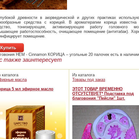
лубокой древности в аюрведической и других практиках использую
нообразные средства с корицей. В ароматерапии корица известна 
дство, тонизирующее, активизирующее работу головного моз
ышающее работоспособность, очищающее помещение (антитабак). Хор
инфицирует помещение.
Купить
говония HEM - Cinnamon КОРИЦА – угольные 20 палочек
есть в наличии
с также заинтересует
з каталога
Из каталога
фирные масла
Товары под заказ
орица 5 мл эфирное масло
ЭТОТ ТОВАР ВРЕМЕННО
ОТСУТСТВУЕТ* Подставка под
благовония "Пейсли" 1шт.