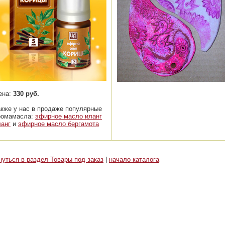
ена:
330 руб.
акже у нас в продаже популярные
ромамасла:
эфирное масло иланг
ланг
и
эфирное масло бергамота
нуться в раздел Товары под заказ
|
начало каталога