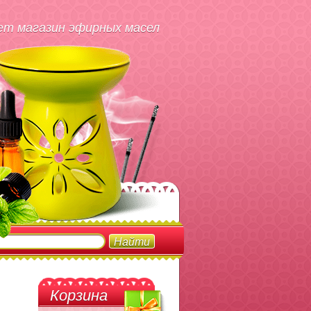
т магазин эфирных масел
Корзина