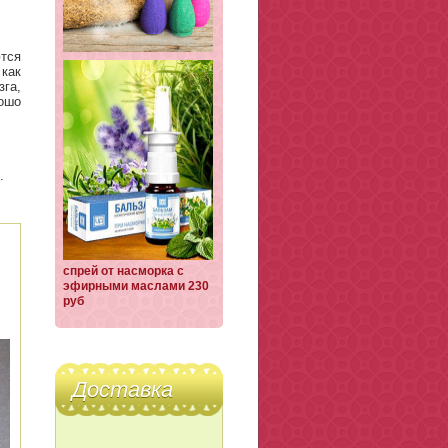
тся
как
га,
ошо
.
спрей от насморка с
эфирными маслами 230
руб
Доставка