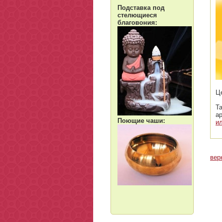
Подставка под
стелющиеся
благовония:
Ц
Т
а
Поющие чаши:
и
вер