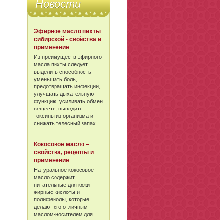
Новости
Эфирное масло пихты
сибирской - свойства и
применение
Из преимуществ эфирного
масла пихты следует
выделить способность
уменьшать боль,
предотвращать инфекции,
улучшать дыхательную
функцию, усиливать обмен
веществ, выводить
токсины из организма и
снижать телесный запах.
Кокосовое масло –
свойства, рецепты и
применение
Натуральное кокосовое
масло содержит
питательные для кожи
жирные кислоты и
полифенолы, которые
делают его отличным
маслом-носителем для