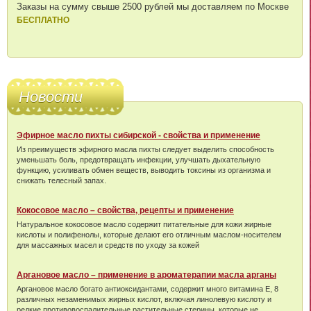
Заказы на сумму свыше 2500 рублей мы доставляем по Москве
БЕСПЛАТНО
Новости
Эфирное масло пихты сибирской - свойства и применение
Из преимуществ эфирного масла пихты следует выделить способность
уменьшать боль, предотвращать инфекции, улучшать дыхательную
функцию, усиливать обмен веществ, выводить токсины из организма и
снижать телесный запах.
Кокосовое масло – свойства, рецепты и применение
Натуральное кокосовое масло содержит питательные для кожи жирные
кислоты и полифенолы, которые делают его отличным маслом-носителем
для массажных масел и средств по уходу за кожей
Аргановое масло – применение в ароматерапии масла арганы
Аргановое масло богато антиоксидантами, содержит много витамина Е, 8
различных незаменимых жирных кислот, включая линолевую кислоту и
редкие противовоспалительные растительные стерины, которые не