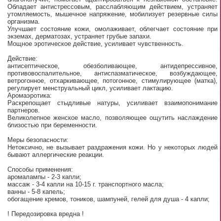
Обладает антистрессовым, расслабляющим действием, устраняет
утомляемость, мышечное напряжение, мобилизует резервные силы
организма.
Улучшает состояние кожи, омолаживает, облегчает состояние при
экземах, дерматозах, устраняет грубые запахи.
Мощное эротическое действие, усиливает чувственность.
Действие:
антисептическое, обезболивающее, антидепрессивное,
противовоспалительное, антиспазматическое, возбуждающее,
ветрогонное, отхаркивающее, потогонное, стимулирующее (матка),
регулирует менструальный цикл, усиливает лактацию.
Аромаэротика:
Раскрепощает стыдливые натуры, усиливает взаимопонимание
партнеров.
Великолепное женское масло, позволяющее ощутить наслаждение
близостью при беременности.
Меры безопасности:
Нетоксично, не вызывает раздражения кожи. Но у некоторых людей
бывают аллергические реакции.
Способы применения:
аромалампы - 2-3 капли;
массаж - 3-4 капли на 10-15 г. транспортного масла;
ванны - 5-8 капель;
обогащение кремов, тоников, шампуней, гелей для душа - 4 капли;
! Передозировка вредна !