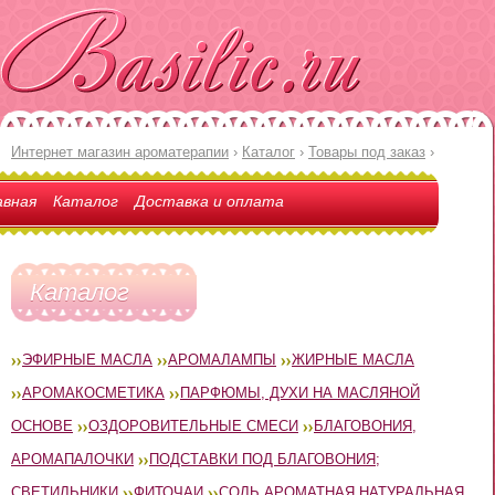
Интернет магазин ароматерапии
›
Каталог
›
Товары под заказ
›
авная
Каталог
Доставка и оплата
Каталог
ЭФИРНЫЕ МАСЛА
АРОМАЛАМПЫ
ЖИРНЫЕ МАСЛА
АРОМАКОСМЕТИКА
ПАРФЮМЫ, ДУХИ НА МАСЛЯНОЙ
ОСНОВЕ
ОЗДОРОВИТЕЛЬНЫЕ СМЕСИ
БЛАГОВОНИЯ,
АРОМАПАЛОЧКИ
ПОДСТАВКИ ПОД БЛАГОВОНИЯ;
СВЕТИЛЬНИКИ
ФИТОЧАИ
СОЛЬ АРОМАТНАЯ НАТУРАЛЬНАЯ