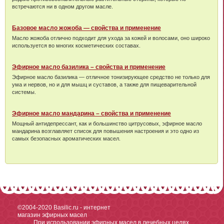
встречаются ни в одном другом масле.
Базовое масло жожоба — свойства и применение
Масло жожоба отлично подходит для ухода за кожей и волосами, оно широко
используется во многих косметических составах.
Эфирное масло базилика – свойства и применение
Эфирное масло базилика — отличное тонизирующее средство не только для
ума и нервов, но и для мышц и суставов, а также для пищеварительной
системы.
Эфирное масло мандарина – свойства и применение
Мощный антидепрессант, как и большинство цитрусовых, эфирное масло
мандарина возглавляет список для повышения настроения и это одно из
самых безопасных ароматических масел.
©2004-2020
Basilic.ru - интернет
магазин эфирных масел
При использовании эфирных масел в лечебных целях