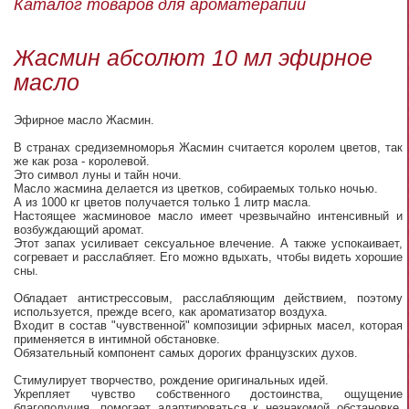
Каталог товаров для ароматерапии
Жасмин абсолют 10 мл эфирное
масло
Эфирное масло Жасмин.
В странах средиземноморья Жасмин считается королем цветов, так
же как роза - королевой.
Это символ луны и тайн ночи.
Масло жасмина делается из цветков, собираемых только ночью.
А из 1000 кг цветов получается только 1 литр масла.
Настоящее жасминовое масло имеет чрезвычайно интенсивный и
возбуждающий аромат.
Этот запах усиливает сексуальное влечение. А также успокаивает,
согревает и расслабляет. Его можно вдыхать, чтобы видеть хорошие
сны.
Обладает антистрессовым, расслабляющим действием, поэтому
используется, прежде всего, как ароматизатор воздуха.
Входит в состав "чувственной" композиции эфирных масел, которая
применяется в интимной обстановке.
Обязательный компонент самых дорогих французских духов.
Стимулирует творчество, рождение оригинальных идей.
Укрепляет чувство собственного достоинства, ощущение
благополучия, помогает адаптироваться к незнакомой обстановке.