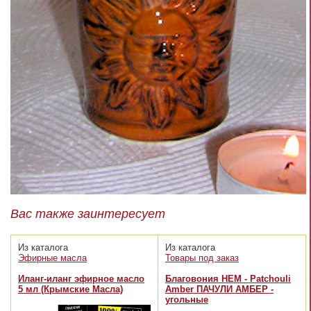
Вас также заинтересует
Из каталога
Из каталога
Эфирные масла
Товары под заказ
Иланг-иланг эфирное масло
Благовония HEM - Patchouli
5 мл (Крымские Масла)
Amber ПАЧУЛИ АМБЕР -
угольные