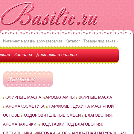
Интернет магазин ароматерапии
›
Каталог
›
Товары под заказ
›
авная
Каталог
Доставка и оплата
Каталог
ЭФИРНЫЕ МАСЛА
АРОМАЛАМПЫ
ЖИРНЫЕ МАСЛА
АРОМАКОСМЕТИКА
ПАРФЮМЫ, ДУХИ НА МАСЛЯНОЙ
ОСНОВЕ
ОЗДОРОВИТЕЛЬНЫЕ СМЕСИ
БЛАГОВОНИЯ,
АРОМАПАЛОЧКИ
ПОДСТАВКИ ПОД БЛАГОВОНИЯ;
СВЕТИЛЬНИКИ
ФИТОЧАИ
СОЛЬ АРОМАТНАЯ НАТУРАЛЬНАЯ