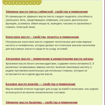
Эфирное масло пихты сибирской - свойства и применение
Из преимуществ эфирного масла пихты следует выделить способность
уменьшать боль, предотвращать инфекции, улучшать дыхательную
функцию, усиливать обмен веществ, выводить токсины из организма и
снижать телесный запах.
Кокосовое масло – свойства, рецепты и применение
Натуральное кокосовое масло содержит питательные для кожи жирные
кислоты и полифенолы, которые делают его отличным маслом-носителем
для массажных масел и средств по уходу за кожей
Аргановое масло – применение в ароматерапии масла арганы
Аргановое масло богато антиоксидантами, содержит много витамина Е, 8
различных незаменимых жирных кислот, включая линолевую кислоту и
редкие противовоспалительные растительные стерины, которые не
встречаются ни в одном другом масле.
Базовое масло жожоба — свойства и применение
Масло жожоба отлично подходит для ухода за кожей и волосами, оно широко
используется во многих косметических составах.
Эфирное масло базилика – свойства и применение