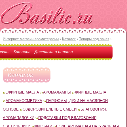
Интернет магазин ароматерапии
›
Каталог
›
Товары под заказ
›
авная
Каталог
Доставка и оплата
Каталог
ЭФИРНЫЕ МАСЛА
АРОМАЛАМПЫ
ЖИРНЫЕ МАСЛА
АРОМАКОСМЕТИКА
ПАРФЮМЫ, ДУХИ НА МАСЛЯНОЙ
ОСНОВЕ
ОЗДОРОВИТЕЛЬНЫЕ СМЕСИ
БЛАГОВОНИЯ,
АРОМАПАЛОЧКИ
ПОДСТАВКИ ПОД БЛАГОВОНИЯ;
СВЕТИЛЬНИКИ
ФИТОЧАИ
СОЛЬ АРОМАТНАЯ НАТУРАЛЬНАЯ