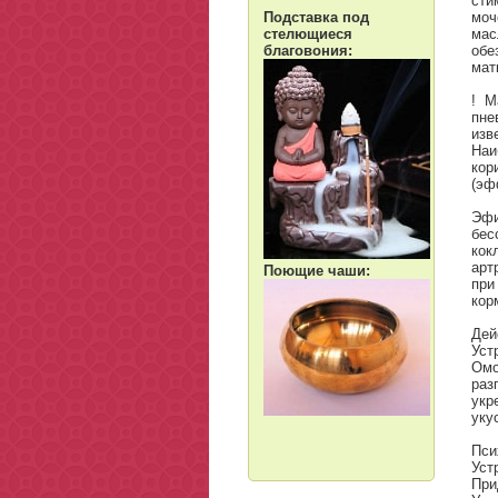
сти
Подставка под
моч
стелющиеся
мас
благовония:
обе
мат
! М
пне
изв
Наи
кор
(эф
Эфи
бес
кок
арт
Поющие чаши:
при
кор
Дей
Уст
Ом
раз
укр
уку
Пси
Уст
При