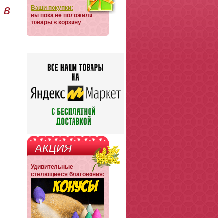
 в
Ваши покупки:
вы пока не положили
товары в корзину
АКЦИЯ
Удивительные
стелющиеся благовония: