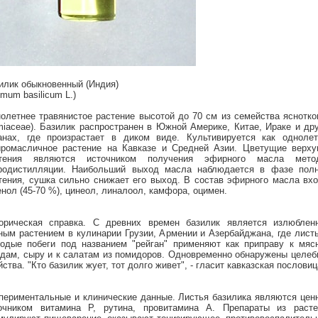
илик обыкновенный (Индия)
imum basilicum L.)
олетнее травянистое растение высотой до 70 см из семейства яснотк
miaceae). Базилик распространен в Южной Америке, Китае, Ираке и др
анах, где произрастает в диком виде. Культивируется как однолет
ромасличное растение на Кавказе и Средней Азии. Цветущие верху
стения являются источником получения эфирного масла мето
родистилляции. Наибольший выход масла наблюдается в фазе полн
тения, сушка сильно снижает его выход. В состав эфирного масла вх
енол (45-70 %), цинеол, линалоол, камфора, оцимен.
орическая справка. С древних времен базилик является излюблен
ным растением в кулинарии Грузии, Армении и Азербайджана, где лист
одые побеги под названием "рейган" применяют как приправу к мяс
дам, сыру и к салатам из помидоров. Одновременно обнаружены целе
йства. "Кто базилик жует, тот долго живет", - гласит кавказская пословиц
периментальные и клинические данные. Листья базилика являются це
очником витамина Р, рутина, провитамина А. Препараты из расте