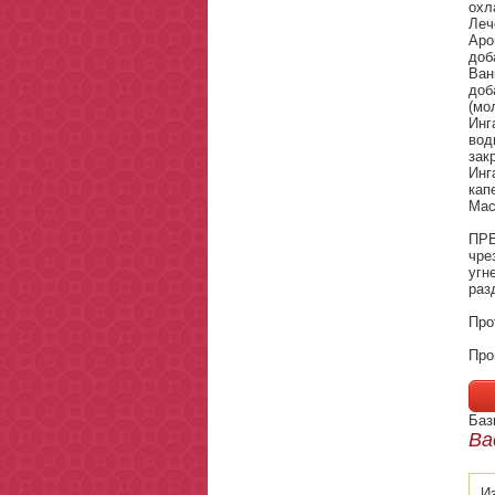
охл
Леч
Аро
доб
Ван
доб
(мо
Инг
вод
зак
Инг
кап
Мас
ПР
чре
уг
раз
Про
Про
Баз
Ва
И