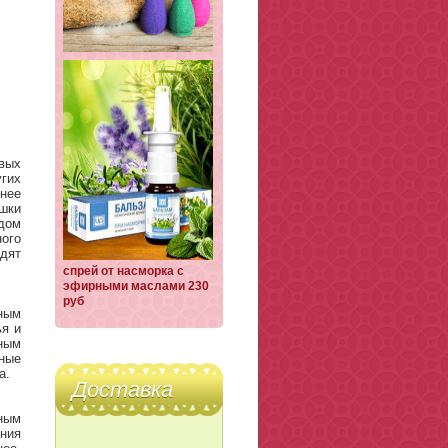
овых
угих
нее
шки
дом
ого
одят
спрей от насморка с
эфирными маслами 230
руб
ным
ья и
ным
бные
а.
Доставка
нным
ния