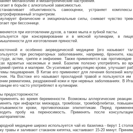
раняет меланхолию и мизантропические настроения.
огает в борьбе с алкогольной зависимостью.
станавливает объективность самооценки, устраняет комплекс
ертрофированный эгоцентризм.
мулирует физические и эмоциональные силы, снимает чувство трево
огает при бессоннице.
меняется при изготовлении духов, а также мыла и зубной пасты.
ользуется при консервировании и в мясной кулинарии, в пище
мышленности для изготовления пряностей.
осточной и особенно аюрведической медицине (его называют тал
ользуется при респираторных заболеваниях, например, бронхите, ка
студе, астме, гриппе и эмфиземе. Также применяется как противоядие
сах ядовитых насекомых и змей. Базилик полезно употреблять во вр
демий гриппа и малярии. Он усиливает циркуляцию крови, улучшает ра
темы пищеварения. В Китае его применяют для лечения болезней жел
очек. На Востоке его называют прохладной травой и пользуются им 
ении ревматизма, раздражений кожи и при нервных заболеваниях. В Ит
ранции его часто употребляют в кулинарии.
ы предосторожности:
применять во время беременности. Возможны аллергические реакции.
менять при инфарктах миокарда, тромбозах, тромбофлебитах, повыше
ртываемости крови, противопоказан эпилептикам. Перед применен
водить пробу на переносимость. Применять после консультаци
матерапевтом.
ародной медицине широко используется чай из базилика - берут 1 стол
ку травы и заливают стаканом кипятка, настаивают 15-20 минут. Прини