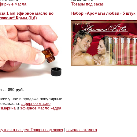
фирные масла
Товары под заказ
оза 1 мл эфирное масло во
Набор «Ароматы любви» 5 штук
лаконе* Крым (ЦА)
ена:
890 руб.
акже у нас в продаже популярные
ромамасла:
эфирное масло
озмарина
и
эфирное масло кедра
нуться в раздел Товары под заказ
|
начало каталога