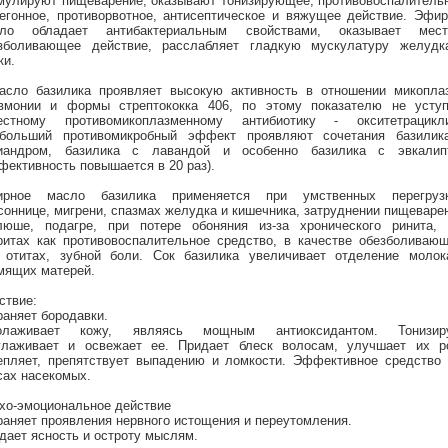
мулируют пищеварение, оказывают тонизирующее, противовоспалитель
егонное, противорвотное, антисептическое и вяжущее действие. Эфи
ло обладает антибактериальным свойствами, оказывает мест
зболивающее действие, расслабляет гладкую мускулатуру желудк
ки.
асло базилика проявляет высокую активность в отношении микопла
вмонии и формы стрептококка 406, по этому показателю не уступ
естному противомикоплазменному антибиотику - окситетрацикли
больший противомикробный эффект проявляют сочетания базилик
иандром, базилика с лавандой и особенно базилика с эвкалип
фективность повышается в 20 раз).
рное масло базилика применяется при умственных перегрузк
соннице, мигрени, спазмах желудка и кишечника, затруднении пищеваре
люше, подагре, при потере обоняния из-за хронического ринита, 
ритах как противовоспалительное средство, в качестве обезболиваю
 отитах, зубной боли. Сок базилика увеличивает отделение молок
мящих матерей.
ствие:
раняет бородавки.
олаживает кожу, являясь мощным антиоксидантом. Тонизиру
глаживает и освежает ее. Придает блеск волосам, улучшает их ро
епляет, препятствует выпадению и ломкости. Эффективное средство 
сах насекомых.
хо-эмоциональное действие
раняет проявления нервного истощения и переутомления.
дает ясность и остроту мыслям.