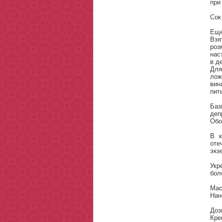
при
Сок
Еще
Взя
роз
нас
в д
Для
лож
вин
пит
Баз
деп
Обо
В к
оте
экз
Укр
бол
Мас
Нан
Доз
Кре