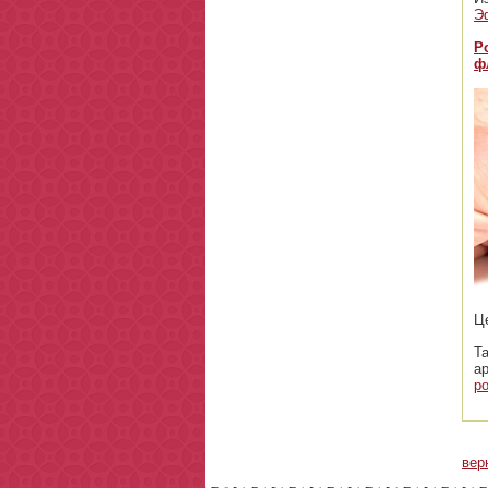
Э
Р
ф
Ц
Т
а
р
вер