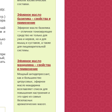
многих косметических
составах.
оду,
Эфирное масло
гр.)
базилика – свойства и
ора
применение
ячей
Эфирное масло базилика
ем и
— отличное тонизирующее
средство не только для
ько
ума и нервов, но и для
).
мышц и суставов, а также
для пищеварительной
системы.
при
ый,
Эфирное масло
ать
мандарина – свойства
и применение
Мощный антидепрессант,
как и большинство
цитрусовых, эфирное
масло мандарина
возглавляет список для
повышения настроения и
это одно из самых
безопасных
ароматических масел.