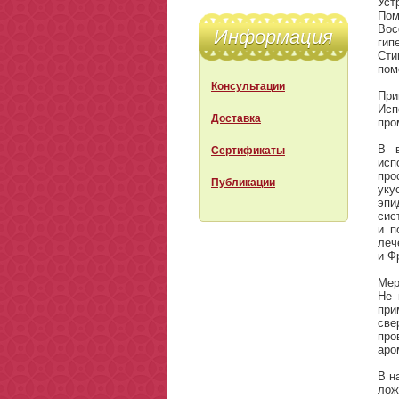
Уст
Пом
Вос
Информация
гип
Сти
пом
Консультации
При
Исп
Доставка
про
В в
Сертификаты
исп
про
Публикации
уку
эпи
сис
и п
леч
и Ф
Мер
Не 
при
све
про
аро
В н
лож