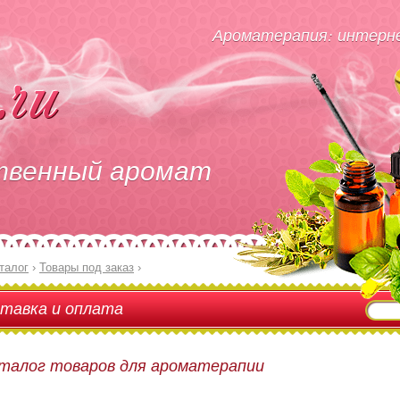
Ароматерапия: интерне
твенный аромат
талог
›
Товары под заказ
›
тавка и оплата
талог товаров для ароматерапии