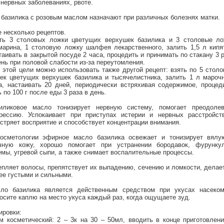
 нервных заболеваниях, рвоте.
 базилика с розовым маслом назначают при различных болезнях матки.
 несколько рецептов.
ть 3 столовых ложки цветущих верхушек базилика и 3 столовые ло
марина, 1 столовую ложку шалфея лекарственного, залить 1,5 л кипя
таивать в закрытой посуде 2 часа, процедить и принимать по стакану 3 
ень при половой слабости из-за переутомления.
 этой цели можно использовать также другой рецепт: взять по 5 стол
ек цветущих верхушек базилика и тысячелистника, залить 1 л мароч
а, настаивать 20 дней, периодически встряхивая содержимое, процед
ь по 100 г после еды 3 раза в день.
иликовое масло тонизирует нервную систему, помогает преодолев
рессию. Успокаивает при приступах истерии и нервных расстройств
стряет восприятие и способствует концентрации внимания.
осметологии эфирное масло базилика освежает и тонизирует вялу
чную кожу, хорошо помогает при устранении бородавок, фурункул
емы, угревой сыпи, а также снимает воспалительные процессы.
епляет волосы, препятствует их выпадению, сечению и ломкости, делае
ее густыми и сильными.
ло базилика является действенным средством при укусах насеком
осите каплю на место укуса каждый раз, когда ощущаете зуд.
ировки:
м косметический: 2 – 3к на 30 – 50мл, вводить в конце приготовлен