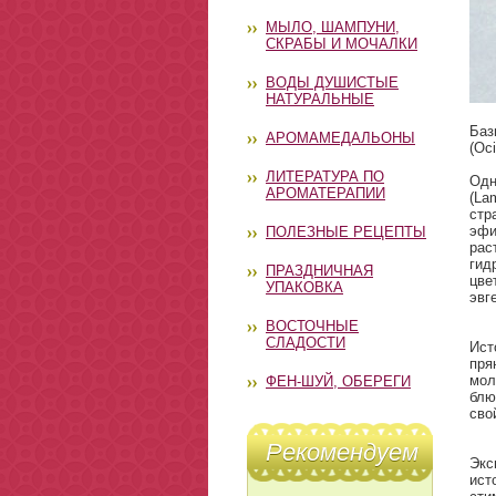
МЫЛО, ШАМПУНИ,
СКРАБЫ И МОЧАЛКИ
ВОДЫ ДУШИСТЫЕ
НАТУРАЛЬНЫЕ
Баз
АРОМАМЕДАЛЬОНЫ
(Oc
ЛИТЕРАТУРА ПО
Одн
АРОМАТЕРАПИИ
(La
стр
эфи
ПОЛЕЗНЫЕ РЕЦЕПТЫ
ра
гид
ПРАЗДНИЧНАЯ
цве
УПАКОВКА
эвг
ВОСТОЧНЫЕ
СЛАДОСТИ
Ист
пря
мол
ФЕН-ШУЙ, ОБЕРЕГИ
блю
сво
Рекомендуем
Экс
ист