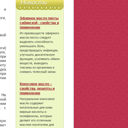
Новости
ы и
ги,
Эфирное масло пихты
сибирской - свойства и
применение
Из преимуществ эфирного
вой
масла пихты следует
выделить способность
уменьшать боль,
си)
предотвращать инфекции,
шле,
улучшать дыхательную
 при
функцию, усиливать обмен
емя
веществ, выводить
боту
токсины из организма и
удка
снижать телесный запах.
при
алии
Кокосовое масло –
свойства, рецепты и
применение
 Не
нной
Натуральное кокосовое
ием
масло содержит
и с
питательные для кожи
жирные кислоты и
полифенолы, которые
овую
делают его отличным
мают
маслом-носителем для