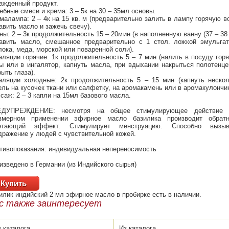
ажденный продукт.
ебные смеси и крема: 3 – 5к на 30 – 35мл основы.
малампа: 2 – 4к на 15 кв. м (предварительно залить в лампу горячую в
авить масло и зажечь свечу).
ны: 2 – 3к продолжительность 15 – 20мин (в наполненную ванну (37 – 38 
авить масло, смешанное предварительно с 1 стол. ложкой эмульгат
лока, меда, морской или поваренной соли).
аляции горячие: 1к продолжительность 5 – 7 мин (налить в посуду гор
ы или в ингалятор, капнуть масла, при вдыхании накрыться полотенц
рыть глаза).
аляции холодные: 2к продолжительность 5 – 15 мин (капнуть нескол
ель на кусочек ткани или салфетку, на аромакамень или в аромакулончик
саж: 2 – 3 капли на 15мл базового масла.
ЕДУПРЕЖДЕНИЕ: несмотря на общее стимулирующее действие 
змерном применении эфирное масло базилика производит обратн
нетающий эффект. Стимулирует менструацию. Способно вызыв
дражение у людей с чувствительной кожей.
тивопоказания: индивидуальная непереносимость
изведено в Германии (из Индийского сырья)
Купить
илик индийский 2 мл эфирное масло в пробирке
есть в наличии.
с также заинтересует
з каталога
Из каталога