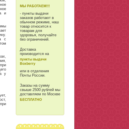
ное,
рное
МЫ РАБОТАЕМ!!!
ное
а и
- пункты выдачи
заказов работают в
обычном режиме, наш
змы
товар относится к
ает
товарам для
ну.
здоровья, получайте
а с
без ограничений.
том
Доставка
производится на
ах,
пункты выдачи
ния,
Boxberry
при
щего
или в отделения
а у
Почты России.
Заказы на сумму
свыше 2500 рублей мы
доставляем по Москве
ет,
ст,
БЕСПЛАТНО
при