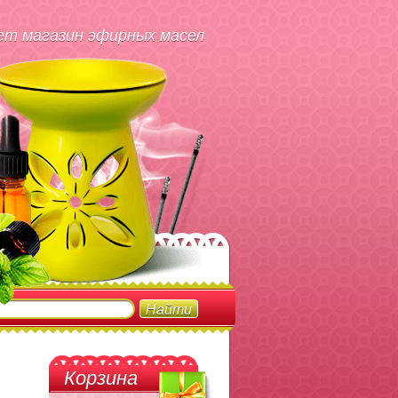
т магазин эфирных масел
Корзина