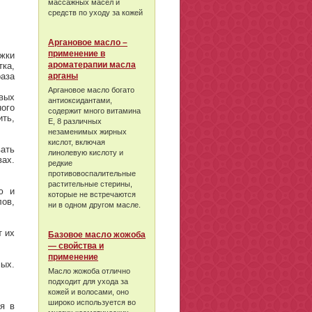
массажных масел и
средств по уходу за кожей
Аргановое масло –
применение в
жки
ароматерапии масла
тка,
раза
арганы
Аргановое масло богато
овых
антиоксидантами,
ного
содержит много витамина
ить,
Е, 8 различных
незаменимых жирных
кислот, включая
ать
линолевую кислоту и
ах.
редкие
противовоспалительные
растительные стерины,
ю и
которые не встречаются
ов,
ни в одном другом масле.
т их
Базовое масло жожоба
— свойства и
применение
ых.
Масло жожоба отлично
подходит для ухода за
кожей и волосами, оно
широко используется во
ия в